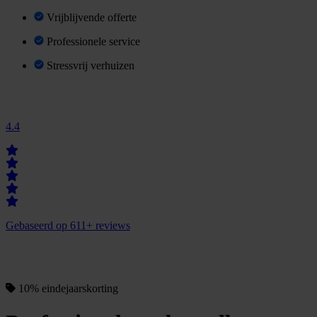
Vrijblijvende offerte
Professionele service
Stressvrij verhuizen
4.4
Gebaseerd op 611+ reviews
O
a
a
n
v
a
g
n
f
f
e
r
t
e
r
e
10% eindejaarskorting