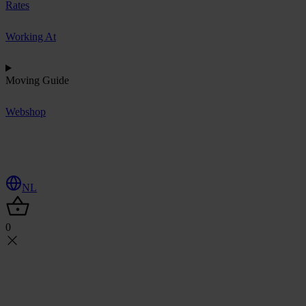
Rates
Working At
Moving Guide
Webshop
R
e
q
u
e
s
t
Q
u
o
t
e
NL
0