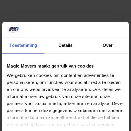
Toestemming
Details
Over
Magic Movers maakt gebruik van cookies
MG den Uijl
We gebruiken cookies om content en advertenties te
3 weken geleden
personaliseren, om functies voor social media te bieden
en om ons websiteverkeer te analyseren. Ook delen we
Geweldig! We hadden last minute een verhuislift nodig en ze
informatie over uw gebruik van onze site met onze
konden dezelfde middag al!! Supervriendelijk aan de telefoon en er
partners voor social media, adverteren en analyse. Deze
werd goed meegedacht. Ook de verhuizers zijn heel aardig en hands
partners kunnen deze gegevens combineren met andere
on. De klus was binnen no time geklaard en ook nog voor een hele
redelijke prijs.
informatie die u aan ze heeft verstrekt of die ze hebben
verzameld op basis van uw gebruik van hun services.