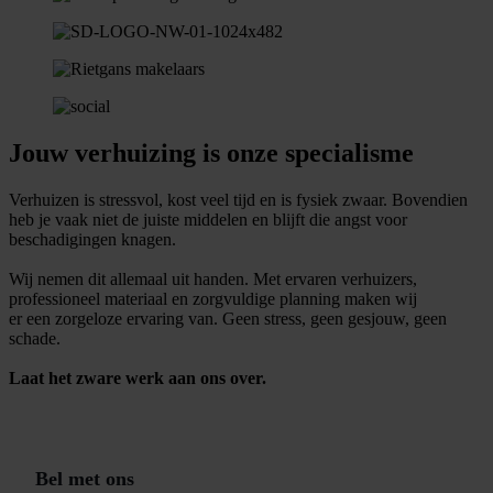
Jouw verhuizing is onze specialisme
Verhuizen is
stressvol
, kost veel
tijd
en is
fysiek zwaar
. Bovendien
heb je vaak
niet de juiste middelen
en blijft die
angst voor
beschadigingen
knagen.
Wij nemen dit allemaal uit handen.
Met ervaren verhuizers,
professioneel materiaal en zorgvuldige planning maken wij
er een zorgeloze ervaring van. Geen stress, geen gesjouw, geen
schade.
Laat het zware werk aan ons over.
G
r
a
t
i
s
o
f
f
e
r
t
e
i
n
1
m
i
n
B
e
l
m
e
t
o
n
s