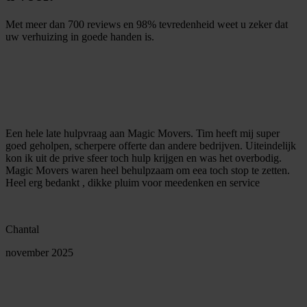
Met meer dan 700 reviews en 98% tevredenheid weet u zeker dat
uw verhuizing in goede handen is.
G
r
a
t
i
s
o
f
f
e
r
t
e
b
i
n
n
e
n
1
m
i
n
u
u
t
Een hele late hulpvraag aan Magic Movers. Tim heeft mij super
goed geholpen, scherpere offerte dan andere bedrijven. Uiteindelijk
kon ik uit de prive sfeer toch hulp krijgen en was het overbodig.
Magic Movers waren heel behulpzaam om eea toch stop te zetten.
Heel erg bedankt , dikke pluim voor meedenken en service
Chantal
november 2025