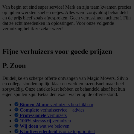
Van begin tot eind super service! Mark en zijn team kwamen precies
op tijd en werkten snel en netjes. Alles werd zorgvuldig behandeld
en de prijs bleef zoals afgesproken. Geen verrassingen achteraf. Fijn
dat ze echt meedenken in oplossingen. Voor onze volgende
verhuizing bel ik ze zeker weer!
Fijne verhuizers voor goede prijzen
P. Zoon
Duidelijke en scherpe offerte ontvangen van Magic Movers. Silvio
en collega stonden op tijd klaar en werkten razendsnel maar heel
zorgvuldig. Onze antieke kast hebben ze behandeld alsof het hun
eigen spullen zijn. Betaalden exact wat er op de offerte stond.
Binnen 24 uur
verhuizers beschikbaar
Complete
verhuisservice + advies
Professionele
verhuizers
100% stressvrij
verhuizen
Wij doen
wat we beloven
Klanttevredenheid
is onze topprioriteit