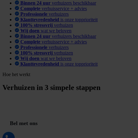
Binnen 24 uur
verhuizers beschikbaar
Complete
verhuisservice + advies
Professionele
verhuizers
Klanttevredenheid
is onze topprioriteit
100% stressvrij
verhuizen
Wij doen
wat we beloven
Binnen 24 uur
verhuizers beschikbaar
Complete
verhuisservice + advies
Professionele
verhuizers
100% stressvrij
verhuizen
Wij doen
wat we beloven
Klanttevredenheid
is onze topprioriteit
Hoe het werkt
Verhuizen in 3 simpele stappen
G
m
r
a
t
i
s
o
f
f
e
r
t
e
i
n
1
i
n
m
B
e
l
e
t
o
n
s