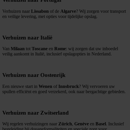
Verhuizen naar
Lissabon
of de
Algarve
? Wij zorgen voor transport
en veilige levering, met opties voor tijdelijke opslag.
Verhuizen naar Italië
Van
Milaan
tot
Toscane
en
Rome
: wij zorgen dat uw inboedel
veilig aankomt in Italië, inclusief opslagopties in Nederland.
Verhuizen naar Oostenrijk
Een nieuwe start in
Wenen
of
Innsbruck
? Wij vervoeren uw
spullen efficiënt en goed verzekerd, ook naar bergachtige gebieden.
Verhuizen naar Zwitserland
Wij regelen verhuizingen naar
Zürich
,
Genève
en
Basel
. Inclusief
begeleiding bij douaneformaliteiten en speciale zorg voor