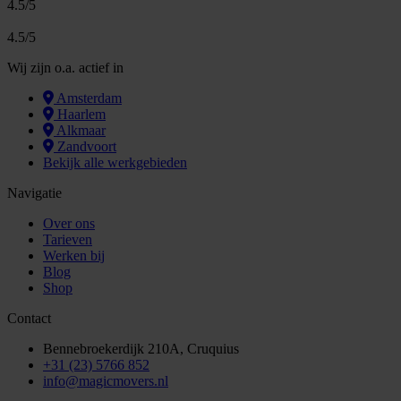
4.5/5
4.5/5
Wij zijn o.a. actief in
Amsterdam
Haarlem
Alkmaar
Zandvoort
Bekijk alle werkgebieden
Navigatie
Over ons
Tarieven
Werken bij
Blog
Shop
Contact
Bennebroekerdijk 210A, Cruquius
+31 (23) 5766 852
info@magicmovers.nl