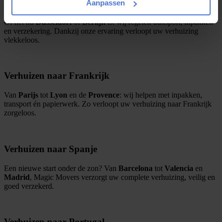
Verhuizen naar Duitsland
Aanpassen
Of het nu
Düsseldorf
of
Berlijn
is: wij regelen transport, inpakken
en verzekering. Dankzij onze ervaring verloopt uw verhuizing
vlekkeloos.
Verhuizen naar Frankrijk
Van
Parijs
tot
Lyon
en de
Provence
: wij helpen met inpakken,
transport én papierwerk. Zo verloopt uw verhuizing naar Frankrijk
zorgeloos.
Verhuizen naar Spanje
Een nieuwe start onder de zon? Van
Barcelona
tot
Valencia
en
Madrid
, Magic Movers verzorgt uw complete verhuizing, veilig en
goed verzekerd.
Verhuizen naar Portugal