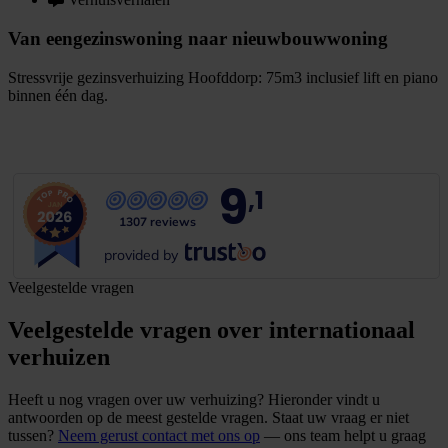
Van eengezinswoning naar nieuwbouwwoning
Stressvrije gezinsverhuizing Hoofddorp: 75m3 inclusief lift en piano
binnen één dag.
B
e
k
i
j
k
v
e
r
h
u
i
s
v
e
r
h
a
a
l
9
,1
1307 reviews
provided by
Veelgestelde vragen
Veelgestelde vragen over internationaal
verhuizen
Heeft u nog vragen over uw verhuizing? Hieronder vindt u
antwoorden op de meest gestelde vragen. Staat uw vraag er niet
tussen?
Neem gerust contact met ons op
— ons team helpt u graag