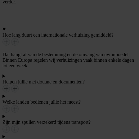
verder.
C
o
n
t
a
c
t
o
p
n
e
m
e
n
Hoe lang duurt een internationale verhuizing gemiddeld?
Dat hangt af van de bestemming en de omvang van uw inboedel.
Binnen Europa regelen wij verhuizingen vaak binnen enkele dagen
tot een week.
Helpen jullie met douane en documenten?
Welke landen bedienen jullie het meest?
Zijn mijn spullen verzekerd tijdens transport?