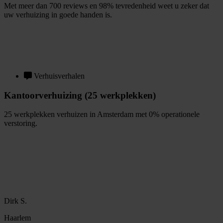
Met meer dan 700 reviews en 98% tevredenheid weet u zeker dat
uw verhuizing in goede handen is.
G
r
a
t
i
s
o
f
f
e
r
t
e
b
i
n
n
e
n
1
m
i
n
u
u
t
Verhuisverhalen
Kantoorverhuizing (25 werkplekken)
25 werkplekken verhuizen in Amsterdam met 0% operationele
verstoring.
B
e
k
i
j
k
v
e
r
h
u
i
s
v
e
r
h
a
a
l
Dirk S.
Haarlem