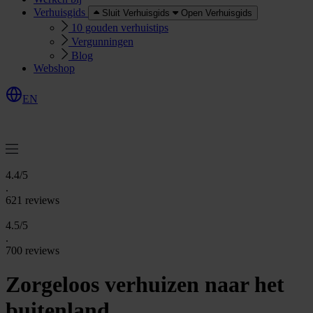
Verhuisgids
Sluit Verhuisgids
Open Verhuisgids
10 gouden verhuistips
Vergunningen
Blog
Webshop
EN
O
e
r
e
a
a
n
v
r
a
g
e
n
f
f
t
4.4/5
.
621 reviews
4.5/5
.
700 reviews
Zorgeloos verhuizen naar het
buitenland