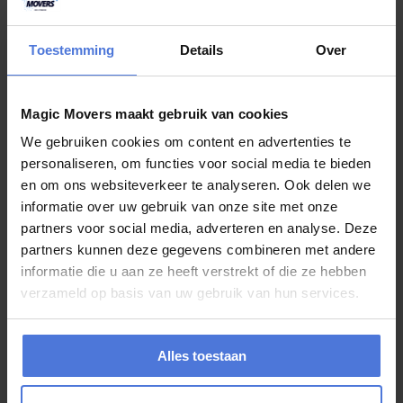
Verhuisadvies op maat
Door heel Nederland
Toestemming
Details
Over
Ons werkgebied
Populaire bestemmingen op rijafstand
Magic Movers maakt gebruik van cookies
We gebruiken cookies om content en advertenties te
Wij zijn gespecialiseerd in verhuizingen naar landen die goed
bereikbaar zijn per verhuiswagen.
personaliseren, om functies voor social media te bieden
en om ons websiteverkeer te analyseren. Ook delen we
G
r
a
t
i
s
o
f
f
e
r
t
e
a
a
n
v
r
a
g
e
n
informatie over uw gebruik van onze site met onze
partners voor social media, adverteren en analyse. Deze
partners kunnen deze gegevens combineren met andere
informatie die u aan ze heeft verstrekt of die ze hebben
Verhuizen naar België
verzameld op basis van uw gebruik van hun services.
Dé populairste bestemming voor Nederlanders. Verhuizen naar
Brussel, Antwerpen
en
Gent
. Snel, efficiënt en zonder
grensproblemen.
Alles toestaan