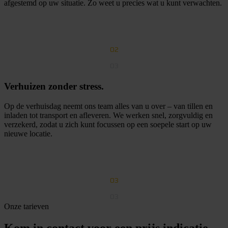
afgestemd op uw situatie. Zo weet u precies wat u kunt verwachten.
O
n
t
v
a
n
g
e
e
n
h
e
l
d
e
r
v
o
o
r
s
t
e
l
02
03
Verhuizen zonder stress.
Op de verhuisdag neemt ons team alles van u over – van tillen en
inladen tot transport en afleveren. We werken snel, zorgvuldig en
verzekerd, zodat u zich kunt focussen op een soepele start op uw
nieuwe locatie.
G
r
a
t
i
s
o
f
f
e
r
t
e
a
a
n
v
r
a
g
e
n
03
03
Onze tarieven
Kom in contact voor een prijs indicatie