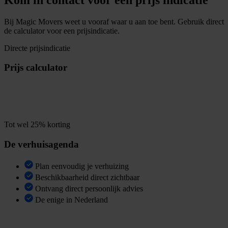
Bij Magic Movers weet u vooraf waar u aan toe bent. Gebruik direct
de calculator voor een prijsindicatie.
Directe prijsindicatie
Prijs calculator
B
e
r
e
k
e
n
u
w
p
r
i
j
s
i
n
1
m
i
n
Tot wel 25% korting
De verhuisagenda
Plan eenvoudig je verhuizing
Beschikbaarheid direct zichtbaar
Ontvang direct persoonlijk advies
De enige in Nederland
B
e
k
i
j
k
b
e
s
c
h
i
k
b
a
a
r
h
e
i
d