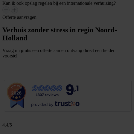
Kan ik ook opslag regelen bij een internationale verhuizing?
Offerte aanvragen
Verhuis zonder stress in regio Noord-
Holland
Vraag nu gratis een offerte aan en ontvang direct een helder
voorstel.
G
r
a
t
i
s
o
f
f
e
r
t
e
b
i
n
n
e
n
1
m
i
n
u
u
t
9
,1
1307 reviews
provided by
4.4/5