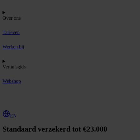
Over ons
Tarieven
Werken bij
Verhuisgids
Webshop
O
f
f
e
r
t
e
a
a
n
v
r
a
g
e
n
EN
Standaard verzekerd tot €23.000