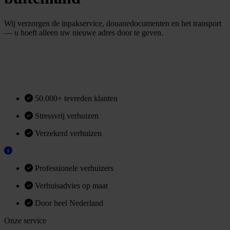
Wij verzorgen de inpakservice, douanedocumenten en het transport
— u hoeft alleen uw nieuwe adres door te geven.
G
r
a
s
o
e
r
e
b
n
n
e
n
1
m
n
u
u
t
i
f
f
t
i
i
t
Bel met ons
50.000+ tevreden klanten
Stressvrij verhuizen
Verzekerd verhuizen
Professionele verhuizers
Verhuisadvies op maat
Door heel Nederland
Onze service