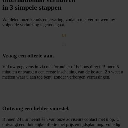
in 3 simpele stappen
Wij delen onze kennis en ervaring, zodat u met vertrouwen uw
volgende verhuizing tegemoetgaat.
01
03
Vraag een offerte aan.
Vul uw gegevens in via ons formulier of bel ons direct. Binnen 5
minuten ontvangt u een eerste inschatting van de kosten. Zo weet u
meteen waar u aan toe bent, zonder verborgen verrassingen.
G
r
a
t
i
s
o
f
f
e
r
t
e
a
a
n
v
r
a
g
e
n
Ontvang een helder voorstel.
Binnen 24 uur neemt één van onze adviseurs contact met u op. U
ontvangt een duidelijke offerte met prijs en tijdsplanning, volledig