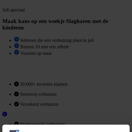
Juli speciaal
Maak kans op een weekje Slagharen met de
kinderen
Iedereen die een verhuizing plant in juli
Binnen 10 min een offerte
Voorstel op maat
V
r
i
j
b
l
i
j
v
e
n
d
e
o
f
f
e
r
t
e
50.000+ tevreden klanten
Stressvrij verhuizen
Verzekerd verhuizen
Professionele verhuizers