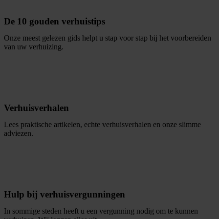
De 10 gouden verhuistips
Onze meest gelezen gids helpt u stap voor stap bij het voorbereiden
van uw verhuizing.
L
e
e
s
d
e
v
e
r
h
u
s
p
s
i
t
i
Verhuisverhalen
Lees praktische artikelen, echte verhuisverhalen en onze slimme
adviezen.
B
e
k
k
o
n
z
e
b
o
g
i
j
l
Hulp bij verhuisvergunningen
In sommige steden heeft u een vergunning nodig om te kunnen