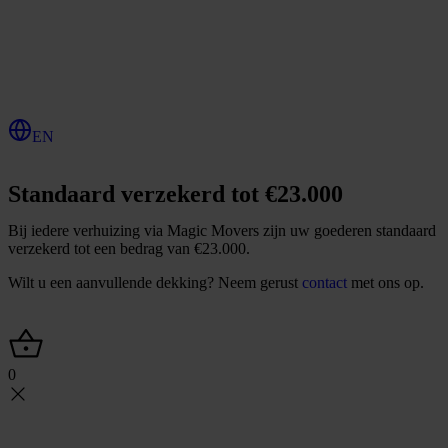
O
f
f
e
r
t
e
a
a
n
v
r
a
g
e
n
EN
Standaard verzekerd tot €23.000
Bij iedere verhuizing via Magic Movers zijn uw goederen standaard
verzekerd tot een bedrag van €23.000.
Wilt u een aanvullende dekking? Neem gerust
contact
met ons op.
0