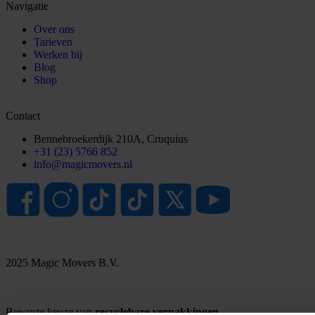
Navigatie
Over ons
Tarieven
Werken bij
Blog
Shop
Contact
Bennebroekerdijk 210A, Cruquius
+31 (23) 5766 852
info@magicmovers.nl
2025 Magic Movers B.V.
Bewuste keuze van
recyclebare verpakkingen