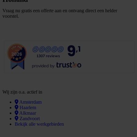
Vraag nu gratis een offerte aan en ontvang direct een helder
voorstel.
G
m
r
a
t
i
s
o
f
f
e
r
t
e
b
i
n
n
e
n
1
i
n
u
u
t
9
,1
1307 reviews
provided by
Wij zijn o.a. actief in
Amsterdam
Haarlem
Alkmaar
Zandvoort
Bekijk alle werkgebieden