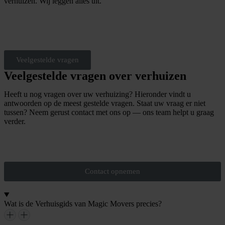
verhuizen. Wij leggen alles uit.
M
e
e
r
o
v
e
r
v
e
r
g
u
n
n
n
g
e
n
i
Veelgestelde vragen
Veelgestelde vragen over verhuizen
Heeft u nog vragen over uw verhuizing? Hieronder vindt u
antwoorden op de meest gestelde vragen. Staat uw vraag er niet
tussen? Neem gerust contact met ons op — ons team helpt u graag
verder.
O
f
f
e
r
t
e
a
a
n
v
r
a
g
e
n
Contact opnemen
Wat is de Verhuisgids van Magic Movers precies?