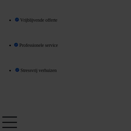
Vrijblijvende offerte
Professionele service
Stressvrij verhuizen
O
a
a
n
v
a
g
n
f
f
e
r
t
e
r
e