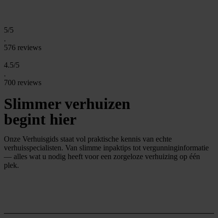
5/5
.
576 reviews
4.5/5
.
700 reviews
Slimmer verhuizen
begint hier
Onze Verhuisgids staat vol praktische kennis van echte
verhuisspecialisten. Van slimme inpaktips tot vergunninginformatie
— alles wat u nodig heeft voor een zorgeloze verhuizing op één
plek.
O
n
t
d
e
k
d
e
g
i
d
s