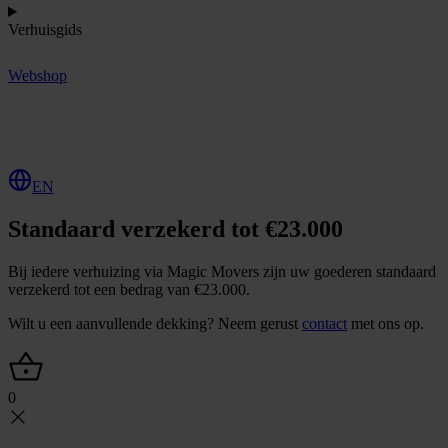
Verhuisgids
Webshop
O
f
f
e
r
t
e
a
a
n
v
r
a
g
e
n
EN
Standaard verzekerd tot €23.000
Bij iedere verhuizing via Magic Movers zijn uw goederen standaard
verzekerd tot een bedrag van €23.000.
Wilt u een aanvullende dekking? Neem gerust
contact
met ons op.
0