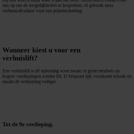
ons op om de mogelijkheden te bespreken, of gebruik onze
verhuiscalculator voor een prijsinschatting.
G
m
r
a
t
i
s
o
f
f
e
r
t
e
b
i
n
n
e
n
1
i
n
u
u
t
Wanneer kiest u voor een
verhuislift?
Een verhuislift is dé oplossing voor zware of grote meubels en
hogere verdiepingen zonder lift. U bespaart tijd, voorkomt schade en
maakt de verhuizing veiliger.
O
f
f
e
r
t
e
a
a
n
v
r
a
g
e
n
Tot de 9e verdieping.