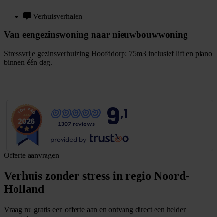
Verhuisverhalen
Van eengezinswoning naar nieuwbouwwoning
Stressvrije gezinsverhuizing Hoofddorp: 75m3 inclusief lift en piano
binnen één dag.
B
e
k
i
j
k
v
e
r
h
u
i
s
v
e
r
h
a
a
l
9
,1
1307 reviews
provided by
Offerte aanvragen
Verhuis zonder stress in regio Noord-
Holland
Vraag nu gratis een offerte aan en ontvang direct een helder