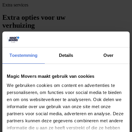
Extra services
Extra opties voor uw
verhuizing
Maak uw verhuizing nóg makkelijker met onze aanvullende
services.
Toestemming
Details
Over
G
r
a
t
i
s
o
f
f
e
r
t
e
b
i
n
n
e
n
1
m
i
n
u
u
t
Magic Movers maakt gebruik van cookies
Verhuisdozen en materialen
We gebruiken cookies om content en advertenties te
Sterke verhuisdozen, tape en beschermmaterialen — alles wat u
personaliseren, om functies voor social media te bieden
nodig heeft om veilig in te pakken.
en om ons websiteverkeer te analyseren. Ook delen we
informatie over uw gebruik van onze site met onze
A
l
l
e
p
r
o
d
u
c
t
e
n
partners voor social media, adverteren en analyse. Deze
partners kunnen deze gegevens combineren met andere
informatie die u aan ze heeft verstrekt of die ze hebben