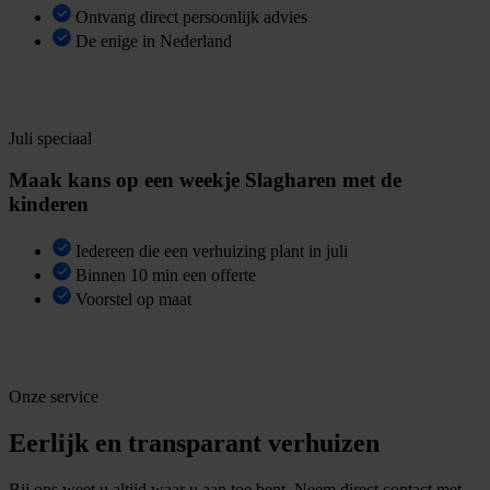
Ontvang direct persoonlijk advies
De enige in Nederland
B
e
k
i
j
k
b
e
s
c
h
i
k
b
a
a
r
h
e
i
d
Juli speciaal
Maak kans op een weekje Slagharen met de
kinderen
Iedereen die een verhuizing plant in juli
Binnen 10 min een offerte
Voorstel op maat
V
r
i
j
b
l
i
j
v
e
n
d
e
o
f
f
e
r
t
e
Onze service
Eerlijk en transparant verhuizen
Bij ons weet u altijd waar u aan toe bent. Neem direct contact met