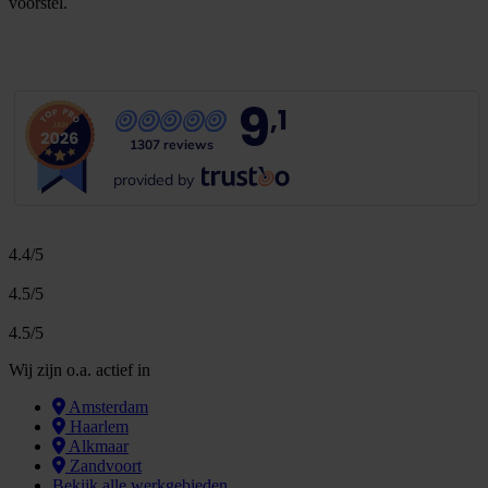
voorstel.
G
r
a
t
i
s
o
f
f
e
r
t
e
b
i
n
n
e
n
1
m
i
n
u
u
t
9
,1
1307 reviews
provided by
4.4/5
4.5/5
4.5/5
Wij zijn o.a. actief in
Amsterdam
Haarlem
Alkmaar
Zandvoort
Bekijk alle werkgebieden