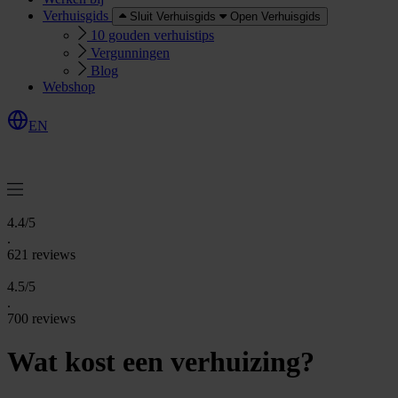
Verhuisgids
Sluit Verhuisgids
Open Verhuisgids
10 gouden verhuistips
Vergunningen
Blog
Webshop
EN
O
e
r
e
a
a
n
v
r
a
g
e
n
f
f
t
4.4/5
.
621 reviews
4.5/5
.
700 reviews
Wat kost een verhuizing?