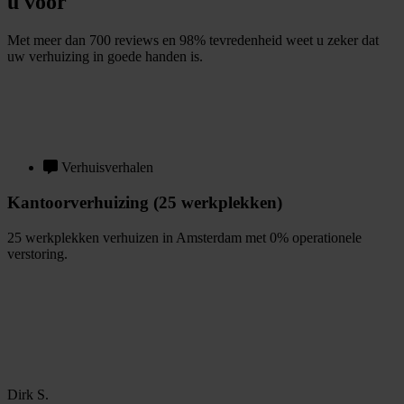
u voor
Met meer dan 700 reviews en 98% tevredenheid weet u zeker dat
uw verhuizing in goede handen is.
G
r
a
t
i
s
o
f
f
e
r
t
e
b
i
n
n
e
n
1
m
i
n
u
u
t
Verhuisverhalen
Kantoorverhuizing (25 werkplekken)
25 werkplekken verhuizen in Amsterdam met 0% operationele
verstoring.
B
e
k
i
j
k
v
e
r
h
u
i
s
v
e
r
h
a
a
l
Dirk S.