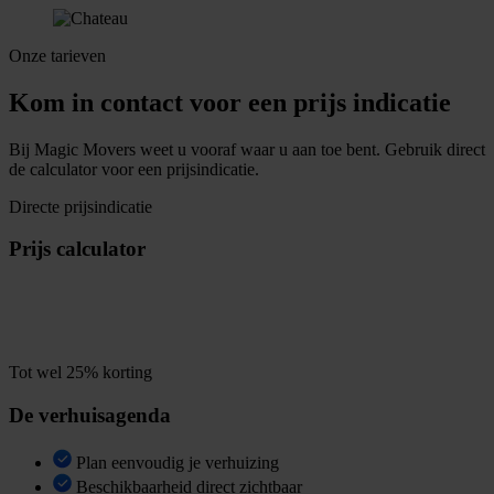
Onze tarieven
Kom in contact voor een prijs indicatie
Bij Magic Movers weet u vooraf waar u aan toe bent. Gebruik direct
de calculator voor een prijsindicatie.
Directe prijsindicatie
Prijs calculator
m
B
e
r
e
k
e
n
u
w
p
r
i
j
s
i
n
1
i
n
Tot wel 25% korting
De verhuisagenda
Plan eenvoudig je verhuizing
Beschikbaarheid direct zichtbaar