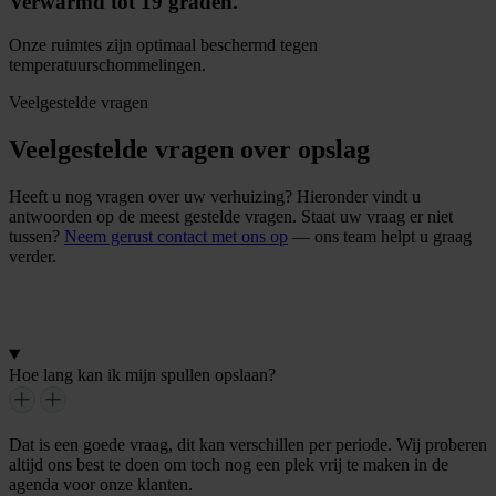
Verwarmd tot 19 graden.
Onze ruimtes zijn optimaal beschermd tegen
temperatuurschommelingen.
Veelgestelde vragen
Veelgestelde vragen over opslag
Heeft u nog vragen over uw verhuizing? Hieronder vindt u
antwoorden op de meest gestelde vragen. Staat uw vraag er niet
tussen?
Neem gerust contact met ons op
— ons team helpt u graag
verder.
C
o
n
t
a
c
t
o
p
n
e
m
e
n
Hoe lang kan ik mijn spullen opslaan?
Dat is een goede vraag, dit kan verschillen per periode. Wij proberen
altijd ons best te doen om toch nog een plek vrij te maken in de
agenda voor onze klanten.