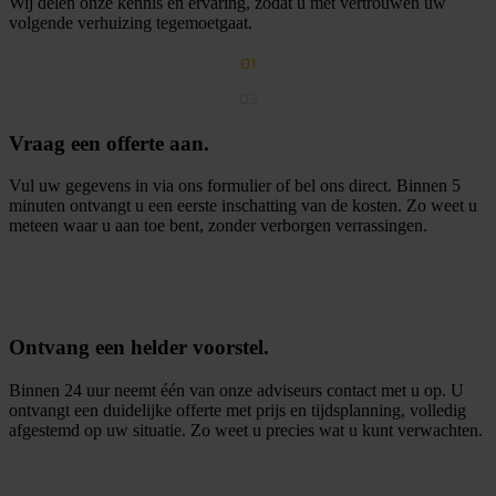
Wij delen onze kennis en ervaring, zodat u met vertrouwen uw
volgende verhuizing tegemoetgaat.
01
03
Vraag een offerte aan.
Vul uw gegevens in via ons formulier of bel ons direct. Binnen 5
minuten ontvangt u een eerste inschatting van de kosten. Zo weet u
meteen waar u aan toe bent, zonder verborgen verrassingen.
G
r
a
t
i
s
o
f
f
e
r
t
e
a
a
n
v
r
a
g
e
n
Ontvang een helder voorstel.
Binnen 24 uur neemt één van onze adviseurs contact met u op. U
ontvangt een duidelijke offerte met prijs en tijdsplanning, volledig
afgestemd op uw situatie. Zo weet u precies wat u kunt verwachten.
O
n
t
v
a
n
g
e
e
n
h
e
l
d
e
r
v
o
o
r
s
t
e
l