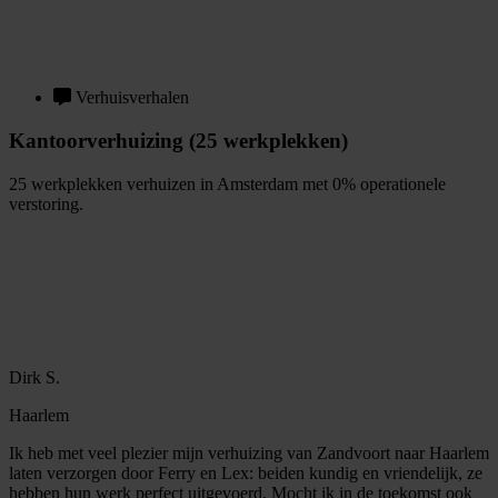
G
r
a
t
i
s
o
f
f
e
r
t
e
b
i
n
n
e
n
1
m
i
n
u
u
t
Verhuisverhalen
Kantoorverhuizing (25 werkplekken)
25 werkplekken verhuizen in Amsterdam met 0% operationele
verstoring.
B
e
k
i
j
k
v
e
r
h
u
i
s
v
e
r
h
a
a
l
Dirk S.
Haarlem
Ik heb met veel plezier mijn verhuizing van Zandvoort naar Haarlem
laten verzorgen door Ferry en Lex: beiden kundig en vriendelijk, ze
hebben hun werk perfect uitgevoerd. Mocht ik in de toekomst ook