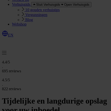
Verhuisgids
Sluit Verhuisgids
Open Verhuisgids
10 gouden verhuistips
Vergunningen
Blog
Webshop
EN
O
e
r
e
a
a
n
v
r
a
g
e
n
f
f
t
4.4/5
.
695 reviews
4.5/5
.
822 reviews
Tijdelijke en langdurige opslag
voor uw inboedel