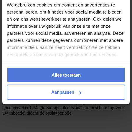
We gebruiken cookies om content en advertenties te
Voor particulieren én bedrijven​
personaliseren, om functies voor social media te bieden
en om ons websiteverkeer te analyseren. Ook delen we
Geschikt voor inboedels, archieven en inventaris.
informatie over uw gebruik van onze site met onze
partners voor social media, adverteren en analyse. Deze
partners kunnen deze gegevens combineren met andere
Voordelig tarief per maand
informatie die u aan ze heeft verstrekt of die ze hebben
verzameld op basis van uw gebruik van hun services.
Hoe langer de opslag, hoe gunstiger de prijs.
Alles toestaan
Veilig en verzekerd opgeslagen
Aanpassen
Uw spullen zijn bij ons niet alleen veilig opgeborgen, maar ook
goed verzekerd. Magic Storage biedt standaard bescherming voor
uw inboedel tijdens de opslagperiode.
N
e
e
m
c
o
n
t
a
c
t
o
p