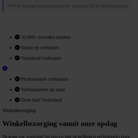
*
BTW verlegd voor particulieren, exclusief BTW voor bedrijven.
M
m
e
e
r
i
n
f
o
r
a
t
i
e
50.000+ tevreden klanten
Stressvrij verhuizen
Verzekerd verhuizen
Professionele verhuizers
Verhuisadvies op maat
Door heel Nederland
Winkelbezorging
Winkelbezorging vanuit onze opslag
Bewaar uw voorraad bij ons en laat bestellingen rechtstreeks door