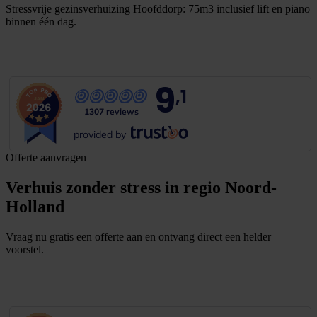
Stressvrije gezinsverhuizing Hoofddorp: 75m3 inclusief lift en piano
binnen één dag.
B
e
k
i
j
k
v
e
r
h
u
i
s
v
e
r
h
a
a
l
9
,1
1307 reviews
provided by
Offerte aanvragen
Verhuis zonder stress in regio Noord-
Holland
Vraag nu gratis een offerte aan en ontvang direct een helder
voorstel.
G
r
a
t
i
s
o
f
f
e
r
t
e
b
i
n
n
e
n
1
m
i
n
u
u
t