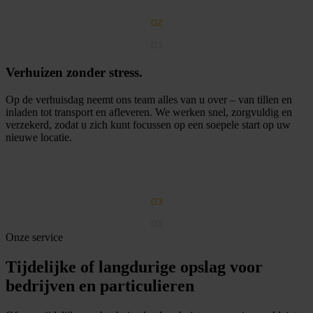
02
03
Verhuizen zonder stress.
Op de verhuisdag neemt ons team alles van u over – van tillen en
inladen tot transport en afleveren. We werken snel, zorgvuldig en
verzekerd, zodat u zich kunt focussen op een soepele start op uw
nieuwe locatie.
G
r
a
t
i
s
o
f
f
e
r
t
e
a
a
n
v
r
a
g
e
n
03
03
Onze service
Tijdelijke of langdurige opslag voor
bedrijven en particulieren