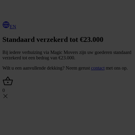
O
f
f
e
r
t
e
a
a
n
v
r
a
g
e
n
EN
Standaard verzekerd tot €23.000
Bij iedere verhuizing via Magic Movers zijn uw goederen standaard
verzekerd tot een bedrag van €23.000.
Wilt u een aanvullende dekking? Neem gerust
contact
met ons op.
0