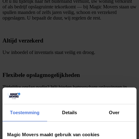
Of u nu tijdelijk naar het buitenland verhuist, uw woning verkleint
of als bedrijf opslagruimte tekortkomt — bij Magic Movers staan uw
spullen maanden of zelfs jaren veilig, schoon en verzekerd
opgeslagen. U bepaalt de duur, wij regelen de rest.
Altijd verzekerd
Uw inboedel of inventaris staat veilig en droog.
Flexibele opslagmogelijkheden
Tijdelijke opslag nodig? Wij bieden betrouwbare oplossingen in
Nederland.
Toestemming
Details
Over
Complete service
Wij halen uw spullen op en brengen ze terug.
Magic Movers maakt gebruik van cookies