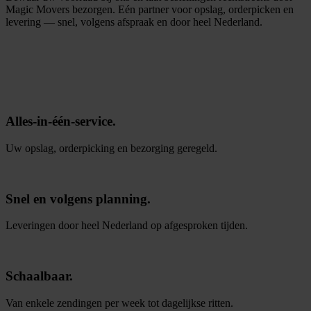
Magic Movers bezorgen. Eén partner voor opslag, orderpicken en
levering — snel, volgens afspraak en door heel Nederland.
M
m
e
e
r
i
n
f
o
r
a
t
i
e
Alles-in-één-service.
Uw opslag, orderpicking en bezorging geregeld.
Snel en volgens planning.
Leveringen door heel Nederland op afgesproken tijden.
Schaalbaar.
Van enkele zendingen per week tot dagelijkse ritten.