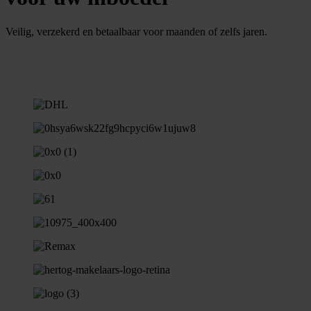
Veilig, verzekerd en betaalbaar voor maanden of zelfs jaren.
N
e
e
m
c
o
n
a
c
o
p
t
t