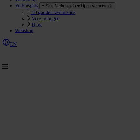
Verhuisgids
Sluit Verhuisgids
Open Verhuisgids
10 gouden verhuistips
Vergunningen
Blog
Webshop
EN
O
e
r
e
a
a
n
v
r
a
g
e
n
f
f
t