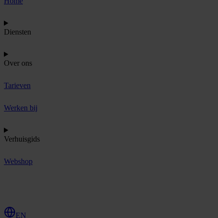
Home
Diensten
Over ons
Tarieven
Werken bij
Verhuisgids
Webshop
O
f
f
e
r
t
e
a
a
n
v
r
a
g
e
n
EN