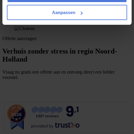
Aanpassen
Offerte aanvragen
Verhuis zonder stress in regio Noord-
Holland
Vraag nu gratis een offerte aan en ontvang direct een helder
voorstel.
G
m
r
a
t
i
s
o
f
f
e
r
t
e
b
i
n
n
e
n
1
i
n
u
u
t
9
,1
1307 reviews
provided by