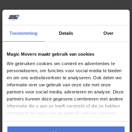
G
r
a
t
i
s
o
f
f
e
r
t
e
b
i
n
n
e
n
1
m
i
n
u
u
t
Veelgestelde vragen
Toestemming
Details
Over
Veelgestelde vragen over woningontruiming
Hilversum
Magic Movers maakt gebruik van cookies
Als uw woning ontruimt moet worden in Hilversum, komt er veel
op u af. Daarom leest u hier het antwoord op veelgestelde vragen.
We gebruiken cookies om content en advertenties te
personaliseren, om functies voor social media te bieden
S
t
e
l
e
e
n
v
r
a
a
g
en om ons websiteverkeer te analyseren. Ook delen we
informatie over uw gebruik van onze site met onze
Wat gebeurt er met meubels en spullen bij een woningontruiming
partners voor social media, adverteren en analyse. Deze
Hilversum?
partners kunnen deze gegevens combineren met andere
informatie die u aan ze heeft verstrekt of die ze hebben
Als uw meubels of apparatuur nog bruikbaar zijn, kijken we samen
verzameld op basis van uw gebruik van hun services.
naar de beste bestemming. Dat kan zijn hergebruik, donatie of
verkoop. Wij werken samen met lokale kringloopwinkels en goede
doelen om spullen een tweede leven te geven. Zo bespaart u op