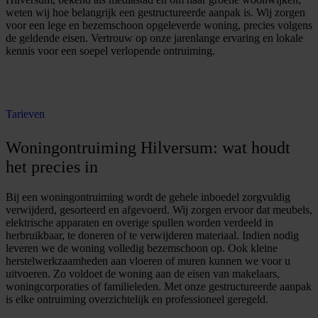
weten wij hoe belangrijk een gestructureerde aanpak is. Wij zorgen
voor een lege en bezemschoon opgeleverde woning, precies volgens
de geldende eisen. Vertrouw op onze jarenlange ervaring en lokale
kennis voor een soepel verlopende ontruiming.
O
e
r
e
a
a
n
v
r
a
g
e
n
f
f
t
Tarieven
Woningontruiming Hilversum: wat houdt
het precies in
Bij een woningontruiming wordt de gehele inboedel zorgvuldig
verwijderd, gesorteerd en afgevoerd. Wij zorgen ervoor dat meubels,
elektrische apparaten en overige spullen worden verdeeld in
herbruikbaar, te doneren of te verwijderen materiaal. Indien nodig
leveren we de woning volledig bezemschoon op. Ook kleine
herstelwerkzaamheden aan vloeren of muren kunnen we voor u
uitvoeren. Zo voldoet de woning aan de eisen van makelaars,
woningcorporaties of familieleden. Met onze gestructureerde aanpak
is elke ontruiming overzichtelijk en professioneel geregeld.