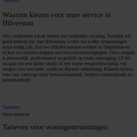
Tarieven
Waarom kiezen voor onze service in
Hilversum
Wij combineren lokale kennis met landelijke ervaring. Doordat wij
goed bekend zijn met Hilversum, weten we welke vergunningen
soms nodig zijn, hoe we efficiënt kunnen werken in flatgebouwen
of hoe we moeten omgaan met bewonersverenigingen. Onze aanpak
is persoonlijk, professioneel en gericht op totale ontzorging. Of het
nu gaat om een kleine studio of een ruime eengezinswoning, wij
zorgen voor een nette, snelle en discrete ontruiming. Klanten kiezen
voor ons vanwege onze betrouwbaarheid, heldere communicatie en
betrokkenheid.
O
f
f
e
r
t
e
a
a
n
v
r
a
g
e
n
Tarieven
Onze tarieven
Tarieven voor woningontruimingen