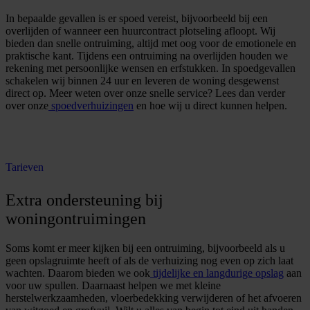
In bepaalde gevallen is er spoed vereist, bijvoorbeeld bij een
overlijden of wanneer een huurcontract plotseling afloopt. Wij
bieden dan snelle ontruiming, altijd met oog voor de emotionele en
praktische kant. Tijdens een ontruiming na overlijden houden we
rekening met persoonlijke wensen en erfstukken. In spoedgevallen
schakelen wij binnen 24 uur en leveren de woning desgewenst
direct op. Meer weten over onze snelle service? Lees dan verder
over onze
spoedverhuizingen
en hoe wij u direct kunnen helpen.
O
f
f
e
r
t
e
a
a
n
v
r
a
g
e
n
Tarieven
Extra ondersteuning bij
woningontruimingen
Soms komt er meer kijken bij een ontruiming, bijvoorbeeld als u
geen opslagruimte heeft of als de verhuizing nog even op zich laat
wachten. Daarom bieden we ook
tijdelijke en langdurige opslag
aan
voor uw spullen. Daarnaast helpen we met kleine
herstelwerkzaamheden, vloerbedekking verwijderen of het afvoeren