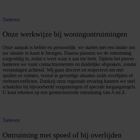
O
f
f
e
r
t
e
a
a
n
v
r
a
g
e
n
Tarieven
Onze werkwijze bij woningontruimingen
Onze aanpak is helder en persoonlijk: we starten met een intake om
uw situatie in kaart te brengen. Daarna plannen we de ontruiming
zorgvuldig in, zodat u weet waar u aan toe bent. Tijdens het proces
hanteren we vaste contactmomenten en duidelijke afspraken, zonder
verrassingen achteraf. Wij gaan discreet en respectvol om met
spullen en ruimtes, vooral in gevoelige situaties zoals overlijden of
verhuurconflicten. Dankzij onze regionale ervaring kunnen we snel
schakelen bij bijvoorbeeld vergunningen of speciale toegangsregels.
U kunt rekenen op een gestructureerde ontruiming van A tot Z.
O
f
f
e
r
t
e
a
a
n
v
r
a
g
e
n
Tarieven
Ontruiming met spoed of bij overlijden