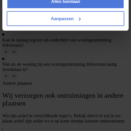
afvoerkosten en draagt u bij aan duurzaamheid. Uiteraard bepaalt u
Alles toestaan
altijd zelf wat er behouden blijft.
Aanpassen
Hoe lang duurt een woningontruiming Hilversum gemiddeld?
Kan ik opslag regelen als onderdeel van woningontruiming
Hilversum?
Wat als de woning bij een woningontruiming Hilversum lastig
bereikbaar is?
Andere plaatsen
Wij verzorgen ook ontruimingen in andere
plaatsen
Wij zijn actief in verschillende regio’s. Bekijk direct of wij in uw
plaats actief zijn zodat we u op korte termijn kunnen ondersteunen.