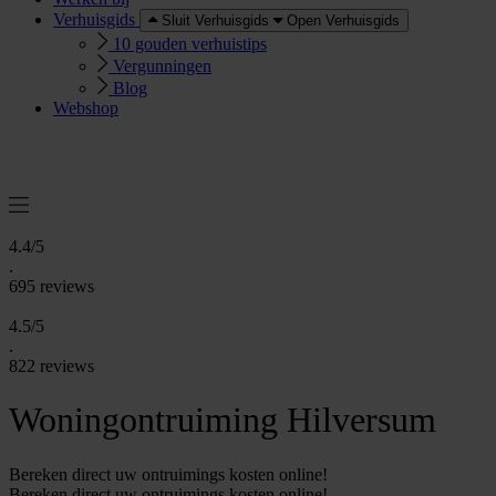
Verhuisgids
Sluit Verhuisgids
Open Verhuisgids
10 gouden verhuistips
Vergunningen
Blog
Webshop
O
e
r
e
a
a
n
v
r
a
g
e
n
f
f
t
4.4/5
.
695 reviews
4.5/5
.
822 reviews
Woningontruiming Hilversum
Bereken direct uw ontruimings kosten online!
Bereken direct uw ontruimings kosten online!