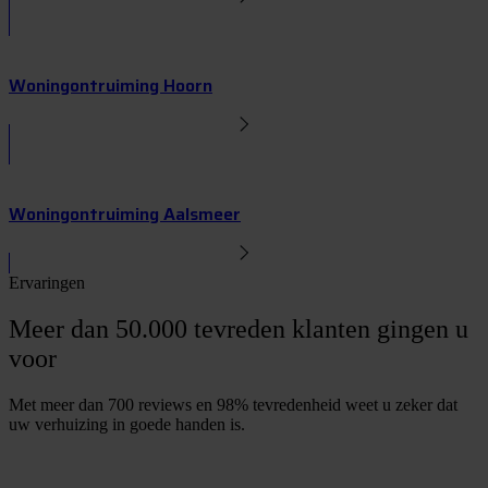
Woningontruiming Hoorn
Woningontruiming Aalsmeer
Ervaringen
Meer dan 50.000 tevreden klanten gingen u
voor
Met meer dan 700 reviews en 98% tevredenheid weet u zeker dat
uw verhuizing in goede handen is.
G
r
a
t
i
s
o
f
f
e
r
t
e
b
i
n
n
e
n
1
m
i
n
u
u
t