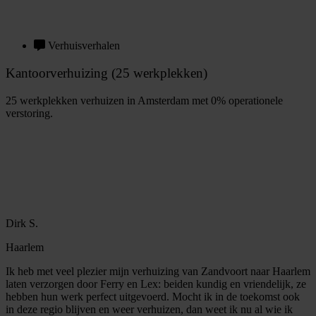
Verhuisverhalen
Kantoorverhuizing (25 werkplekken)
25 werkplekken verhuizen in Amsterdam met 0% operationele
verstoring.
B
e
k
i
j
k
v
e
r
h
u
i
s
v
e
r
h
a
a
l
Dirk S.
Haarlem
Ik heb met veel plezier mijn verhuizing van Zandvoort naar Haarlem
laten verzorgen door Ferry en Lex: beiden kundig en vriendelijk, ze
hebben hun werk perfect uitgevoerd. Mocht ik in de toekomst ook
in deze regio blijven en weer verhuizen, dan weet ik nu al wie ik