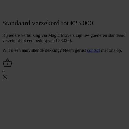
O
f
f
e
r
t
e
a
a
n
v
r
a
g
e
n
Standaard verzekerd tot €23.000
Bij iedere verhuizing via Magic Movers zijn uw goederen standaard
verzekerd tot een bedrag van €23.000.
Wilt u een aanvullende dekking? Neem gerust
contact
met ons op.
0