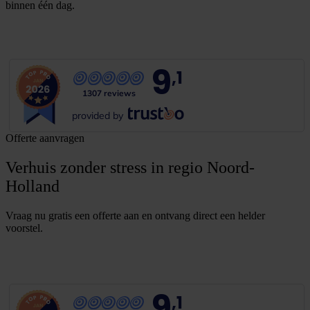
binnen één dag.
B
e
k
i
j
k
v
e
r
h
u
i
s
v
e
r
h
a
a
l
9
,1
1307 reviews
provided by
Offerte aanvragen
Verhuis zonder stress in regio Noord-
Holland
Vraag nu gratis een offerte aan en ontvang direct een helder
voorstel.
G
r
a
t
i
s
o
f
f
e
r
t
e
b
i
n
n
e
n
1
m
i
n
u
u
t
9
,1