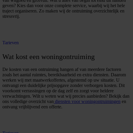
van witgoed en grofvuil. Wilt u alles van begin tot eind uit handen
geven? Kies dan voor onze complete service, waarbij wij het hele
traject organiseren. Zo maken wij de ontruiming overzichtelijk en
stressvrij.
O
f
f
e
r
t
e
a
a
n
v
r
a
g
e
n
Tarieven
Wat kost een woningontruiming
De kosten van een ontruiming hangen af van meerdere factoren
zoals het aantal ruimtes, bereikbaarheid en extra diensten. Daarom
werken wij met maatwerkoffertes, afgestemd op uw situatie. U
ontvangt een duidelijke prijsopgave zonder verborgen kosten. Dit
voorkomt verrassingen op de dag zelf en zorgt voor heldere
verwachtingen. Wilt u weten wat wij precies aanbieden? Bekijk dan
ons volledige overzicht van
diensten voor woningontruimingen
en
ontvang vrijblijvend een offerte.
O
f
f
e
r
t
e
a
a
n
v
r
a
g
e
n