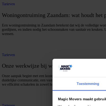
Tarieven
Woningontruiming Zaandam: wat houdt het p
Een woningontruiming in Zaandam betekent dat wij de volledige woni
gordijnen, en indien nodig het schoonmaken van sanitair en keuken. U
wensen.
O
e
r
e
a
a
n
v
r
a
g
e
n
f
f
t
Tarieven
Onze werkwijze bij woningontruimingen
Onze aanpak begint met een kosteloze intake en bezichtiging van de 
duidelijke communicatie, een vast aanspreekpunt en een nauwkeurige
Toestemming
we efficiënt schakelen in zowel hoogbouw als oudere panden.
O
f
f
e
r
t
e
a
a
n
v
r
a
g
e
n
Magic Movers maakt gebrui
Tarieven