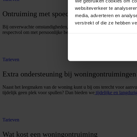
We gebruiken cookies om cont
websiteverkeer te analyseren
Ontruiming met spoed of bij overlijden
media, adverteren en analys
verstrekt of die ze hebben v
Bij onverwachte omstandigheden, zoals een overlijden of plotselinge 
respectvol om met persoonlijke bezittingen en zorgen voor een discre
O
f
f
e
r
t
e
a
a
n
v
r
a
g
e
n
Tarieven
Extra ondersteuning bij woningontruimingen
Naast het leegmaken van de woning kunt u bij ons terecht voor aanvu
tijdelijk geen plek voor spullen? Dan bieden we
tijdelijke en langduri
O
f
f
e
r
t
e
a
a
n
v
r
a
g
e
n
Tarieven
Wat kost een woningontruiming