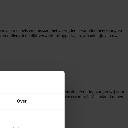
en van meubels en huisraad, het verwijderen van vloerbedekking en
s en milieuvriendelijk verwerkt of opgeslagen, afhankelijk van uw
angt zonder verborgen kosten. Tijdens de uitvoering zorgen wij voor
n eventuele vergunningen. Dankzij onze ervaring in Zaandam kunnen
Over