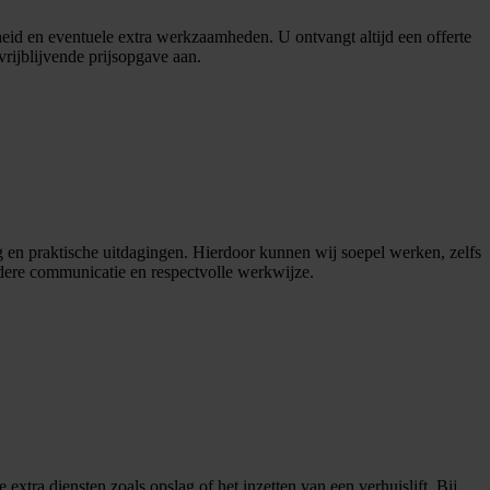
heid en eventuele extra werkzaamheden. U ontvangt altijd een offerte
vrijblijvende prijsopgave aan.
en praktische uitdagingen. Hierdoor kunnen wij soepel werken, zelfs
ldere communicatie en respectvolle werkwijze.
xtra diensten zoals opslag of het inzetten van een verhuislift. Bij