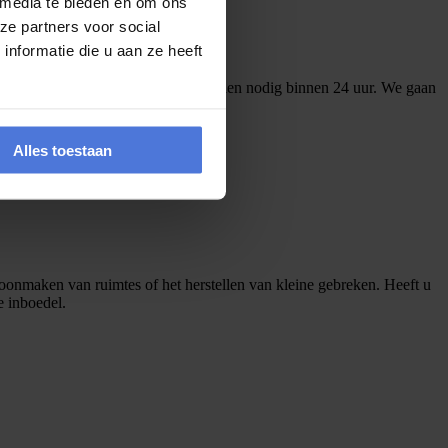
 media te bieden en om ons
ze partners voor social
nformatie die u aan ze heeft
ra ondersteuning en schakelen we indien nodig binnen 24 uur. We gaan
oe we u daarbij kunnen helpen.
Alles toestaan
oonmaken van ruimtes of het herstellen van kleine gebreken. Heeft u
 inboedel.