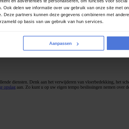
ent en advertenties te personaliseren, om functies voor social
. Ook delen we informatie over uw gebruik van onze site met on
e. Deze partners kunnen deze gegevens combineren met andere i
erzameld op basis van uw gebruik van hun services.
verhuizing, kunnen wij snel handelen. In deze situaties bieden wij ext
te afhandeling. Lees meer over onze aanpak bij
spoedverhuizingen
en h
Aanpassen
llende diensten. Denk aan het verwijderen van vloerbedekking, het sch
ge opslag
aan. Zo kunt u op uw eigen tempo beslissingen nemen over de