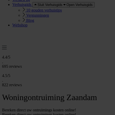
Verhuisgids
Sluit Verhuisgids
Open Verhuisgids
10 gouden verhuistips
Vergunningen
Blog
Webshop
O
e
r
e
a
a
n
v
r
a
g
e
n
f
f
t
4.4/5
.
695 reviews
4.5/5
.
822 reviews
Woningontruiming Zaandam
Bereken direct uw ontruimings kosten online!
Bereken direct uw ontruimings kosten online!