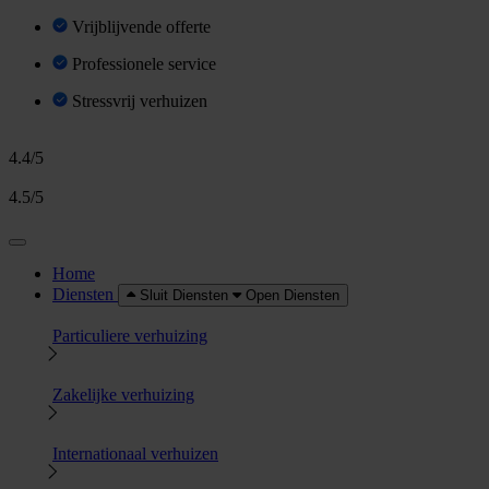
Vrijblijvende offerte
Professionele service
Stressvrij verhuizen
4.4/5
4.5/5
Home
Diensten
Sluit Diensten
Open Diensten
Particuliere verhuizing
Zakelijke verhuizing
Internationaal verhuizen