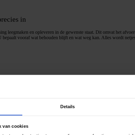
recies in
ng leegmaken en opleveren in de gewenste staat. Dit omvat het afvoer
 bepaalt vooraf wat behouden blijft en wat weg kan. Alles wordt netje
woning. We bespreken uw situatie en wensen, waarna u een offerte ontv
 planning. We houden rekening met buurtbewoners, parkeersituaties e
Details
k van cookies