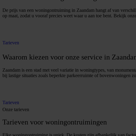
De prijs van een woningontruiming in Zaandam hangt af van verschille
op maat, zodat u vooraf precies weet waar u aan toe bent. Bekijk onz
O
f
f
e
r
t
e
a
a
n
v
r
a
g
e
n
Tarieven
Waarom kiezen voor onze service in Zaand
Zaandam is een stad met veel variatie in woningtypes, van monument
bij lastige situaties zoals beperkte parkeerruimte of bovenwoningen 
O
f
f
e
r
t
e
a
a
n
v
r
a
g
e
n
Tarieven
Onze tarieven
Tarieven voor woningontruimingen
Elke woningontruiming is uniek. De kosten zijn afhankelijk van factore