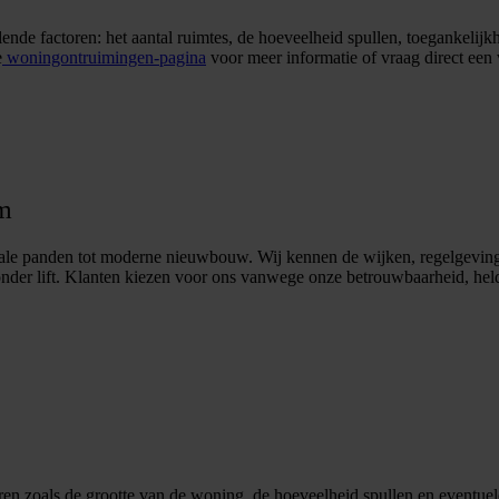
nde factoren: het aantal ruimtes, de hoeveelheid spullen, toegankelijk
e
woningontruimingen-pagina
voor meer informatie of vraag direct een 
am
ale panden tot moderne nieuwbouw. Wij kennen de wijken, regelgeving 
zonder lift. Klanten kiezen voor ons vanwege onze betrouwbaarheid, he
n zoals de grootte van de woning, de hoeveelheid spullen en eventuele e