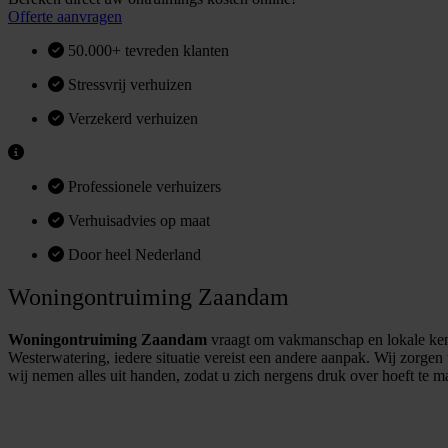
Offerte aanvragen
50.000+ tevreden klanten
Stressvrij verhuizen
Verzekerd verhuizen
Professionele verhuizers
Verhuisadvies op maat
Door heel Nederland
Woningontruiming Zaandam
Woningontruiming Zaandam
vraagt om vakmanschap en lokale kenn
Westerwatering, iedere situatie vereist een andere aanpak. Wij zorgen
wij nemen alles uit handen, zodat u zich nergens druk over hoeft te m
O
e
r
e
a
a
n
v
r
a
g
e
n
f
f
t