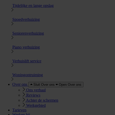
Tijdelijke en lange opslag
Spoedverhuizing
Seniorenverhuizing
Piano verhuizing
Verhuislift service
Woningontruiming
Over ons
Sluit Over ons
Open Over ons
Ons verhaal
Reviews
Achter de schermen
Werkgebied
Tarieven
Werken bij