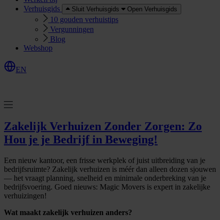
Verhuisgids
Sluit Verhuisgids
Open Verhuisgids
10 gouden verhuistips
Vergunningen
Blog
Webshop
EN
O
e
r
e
a
a
n
v
r
a
g
e
n
f
f
t
Zakelijk Verhuizen Zonder Zorgen: Zo
Hou je je Bedrijf in Beweging!
Een nieuw kantoor, een frisse werkplek of juist uitbreiding van je
bedrijfsruimte? Zakelijk verhuizen is méér dan alleen dozen sjouwen
— het vraagt planning, snelheid en minimale onderbreking van je
bedrijfsvoering. Goed nieuws: Magic Movers is expert in zakelijke
verhuizingen!
Wat maakt zakelijk verhuizen anders?