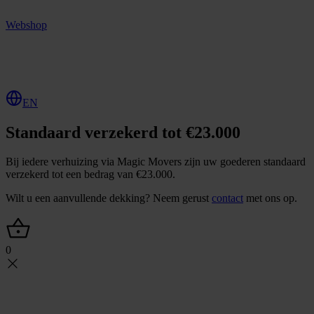
Webshop
O
f
f
e
r
t
e
a
a
n
v
r
a
g
e
n
EN
Standaard verzekerd tot €23.000
Bij iedere verhuizing via Magic Movers zijn uw goederen standaard
verzekerd tot een bedrag van €23.000.
Wilt u een aanvullende dekking? Neem gerust
contact
met ons op.
0