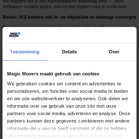
We snappen dat je een representatieve uitstraling hebt — onze
verhuizers werken netjes, snel en met respect voor je werkvloer.
Bonus: Wij kunnen ook in- en uitpakken én montage verzorgen
Ga je binnenkort zakelijk verhuizen? Laat Magic Movers zorgen
voor een soepele overgang, zodat jouw team zich weer kan focussen
op waar het goed in is.
Boek je verhuizing van
12 t/m 14 augustus
en ontvang
15%
Toestemming
Details
Over
korting
. Daarnaast maak je automatisch kans op een luxe
weekendje weg voor 2 t.w.v.
€500+
! ✨
Magic Movers – zakelijk verhuizen met menselijke maat en
Magic Movers maakt gebruik van cookies
magische precisie.
We gebruiken cookies om content en advertenties te
Offerte aanvragen
personaliseren, om functies voor social media te bieden
en om ons websiteverkeer te analyseren. Ook delen we
Verhuis zonder stress in regio Noord-
informatie over uw gebruik van onze site met onze
Holland
partners voor social media, adverteren en analyse. Deze
partners kunnen deze gegevens combineren met andere
Vraag nu gratis een offerte aan en ontvang direct een helder
voorstel.
informatie die u aan ze heeft verstrekt of die ze hebben
verzameld op basis van uw gebruik van hun services.