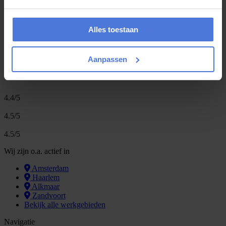
G
m
r
a
t
i
s
o
f
f
e
r
t
e
b
i
n
n
e
n
1
i
n
u
u
t
9
Alles toestaan
,1
1307 reviews
Aanpassen
provided by
4.4/5
4.5/5
4.5/5
Wij zijn o.a. actief in
Amsterdam
Haarlem
Alkmaar
Zandvoort
Bekijk alle werkgebieden
Navigatie