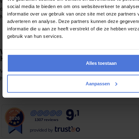
Wilt u meer weten over de mogelijkheden of een offerte
social media te bieden en om ons websiteverkeer te analyse
aanvragen?
informatie over uw gebruik van onze site met onze partners 
Neem gerust contact op met Magic Movers.
adverteren en analyse. Deze partners kunnen deze gegeve
informatie die u aan ze heeft verstrekt of die ze hebben ver
gebruik van hun services.
Offerte aanvragen
Verhuis zonder stress in regio Noord-
Holland
Alles toestaan
Vraag nu gratis een offerte aan en ontvang direct een
helder voorstel.
Aanpassen
G
r
a
t
i
s
o
f
f
e
r
t
e
b
i
n
n
e
n
1
m
i
n
u
u
t
9
,1
1307 reviews
provided by