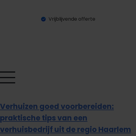
Vrijblijvende offerte
O
e
e
a
a
n
v
a
g
e
n
f
f
t
r
r
Verhuizen goed voorbereiden:
praktische tips van een
verhuisbedrijf uit de regio Haarlem