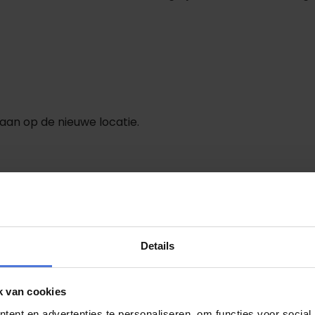
aan op de nieuwe locatie.
d. Bijvoorbeeld door:
Details
k van cookies
ent en advertenties te personaliseren, om functies voor social