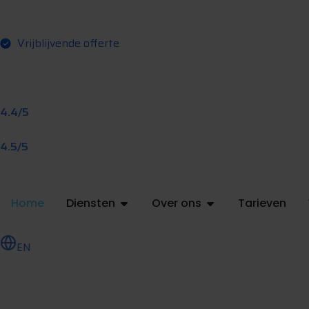
Vrijblijvende offerte
4.4/5
4.5/5
Home
Diensten
Over ons
Tarieven
EN
O
e
e
a
a
n
v
a
g
e
n
f
f
r
t
r