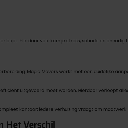
erloopt. Hierdoor voorkom je stress, schade en onnodig tij
ereiding. Magic Movers werkt met een duidelijke aanpak z
fficiënt uitgevoerd moet worden. Hierdoor verloopt alles 
compleet kantoor: iedere verhuizing vraagt om maatwerk.
 Het Verschil