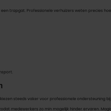
t in een trapgat. Professionele verhuizers weten precies 
nsport.
n
n kiezen steeds vaker voor professionele ondersteuning bi
n zodat medewerkers zo min mogelijk hinder ervaren. Magi