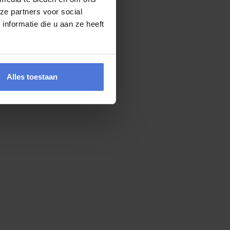
assende oplossing te bieden.
ze partners voor social
nformatie die u aan ze heeft
Alles toestaan