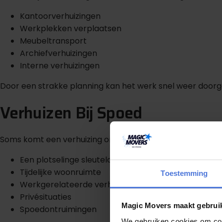
Kantoorverhuizingen
Werkplekken verplaatsen
Meubeltransport
Archiefverhuizingen
Interne verhuizingen
Door een strakke planning kan het werk snel weer doorg
Verhuizen Bij Spoed
Soms komt een verhuizing onverwacht sneller dan geplan
Een plotselinge sleuteloverdracht
Tijdelijke woonruimte
Toestemming
Werkgerelateerde verhuizing
Privésituaties
Magic Movers maakt gebrui
Spoedontruimingen
We gebruiken cookies om cont