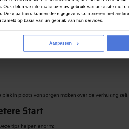
exibel team kan Magic Movers vaak snel schakelen om een p
. Ook delen we informatie over uw gebruik van onze site met on
e. Deze partners kunnen deze gegevens combineren met andere i
er Dan Alleen Tijd
erzameld op basis van uw gebruik van hun services.
rofessionele verhuishulp levert veel meer voordelen op:
Aanpassen
e plek in plaats van zorgen maken over de verhuizing zelf.
etere Start
 Deze tips helpen enorm: