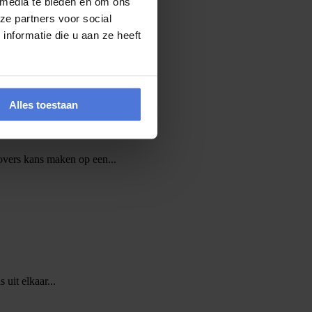
 media te bieden en om ons
ze partners voor social
nformatie die u aan ze heeft
Alles toestaan
vers kans maken op een...
 uit elkaar...