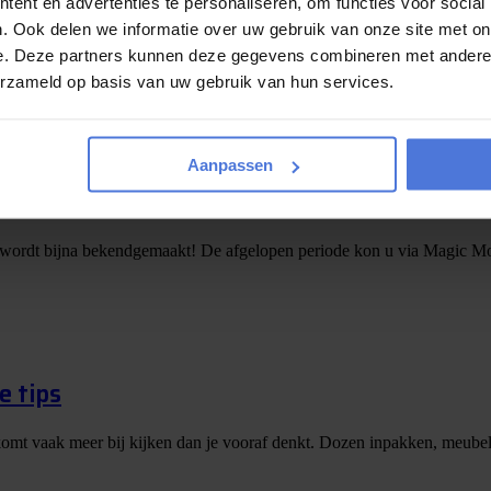
ent en advertenties te personaliseren, om functies voor social
. Ook delen we informatie over uw gebruik van onze site met on
e. Deze partners kunnen deze gegevens combineren met andere i
erzameld op basis van uw gebruik van hun services.
Aanpassen
augustus maken we de winnaar bekend!
 wordt bijna bekendgemaakt! De afgelopen periode kon u via Magic Mo
e tips
er komt vaak meer bij kijken dan je vooraf denkt. Dozen inpakken, meubels