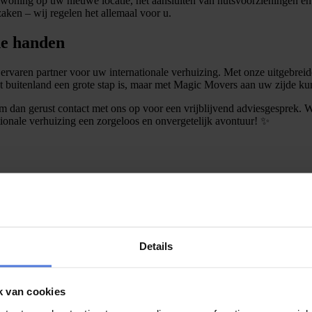
oning op uw nieuwe locatie, het aansluiten van nutsvoorzieningen en 
aken – wij regelen het allemaal voor u.
de handen
varen partner voor uw internationale verhuizing. Met onze uitgebreid
et buitenland een grote stap is, maar met Magic Movers aan uw zijde k
 dan gerust contact met ons op voor een vrijblijvend adviesgesprek. W
onale verhuizing een zorgeloos en onvergetelijk avontuur! ✨
Details
k van cookies