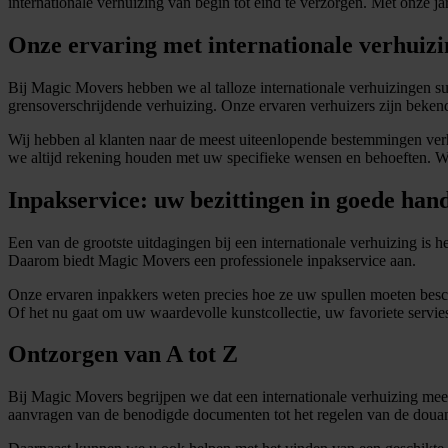
internationale verhuizing van begin tot eind te verzorgen. Met onze 
Onze ervaring met internationale verhuiz
Bij Magic Movers hebben we al talloze internationale verhuizingen suc
grensoverschrijdende verhuizing. Onze ervaren verhuizers zijn bekend 
Wij hebben al klanten naar de meest uiteenlopende bestemmingen verh
we altijd rekening houden met uw specifieke wensen en behoeften. We 
Inpakservice: uw bezittingen in goede han
Een van de grootste uitdagingen bij een internationale verhuizing is 
Daarom biedt Magic Movers een professionele inpakservice aan.
Onze ervaren inpakkers weten precies hoe ze uw spullen moeten besc
Of het nu gaat om uw waardevolle kunstcollectie, uw favoriete servies 
Ontzorgen van A tot Z
Bij Magic Movers begrijpen we dat een internationale verhuizing mee
aanvragen van de benodigde documenten tot het regelen van de douane