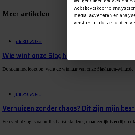
We gebruiken cookies om cont
websiteverkeer te analyseren
Meer artikelen
media, adverteren en analys
verstrekt of die ze hebben v
juli 30, 2026
Wie wint onze Slagharen-winactie? Op 1 
De spanning loopt op, want de winnaar van onze Slagharen-winactie
juli 29, 2026
Verhuizen zonder chaos? Dit zijn mijn best
Een verhuizing is natuurlijk hartstikke leuk, maar eerlijk is eerlijk: 