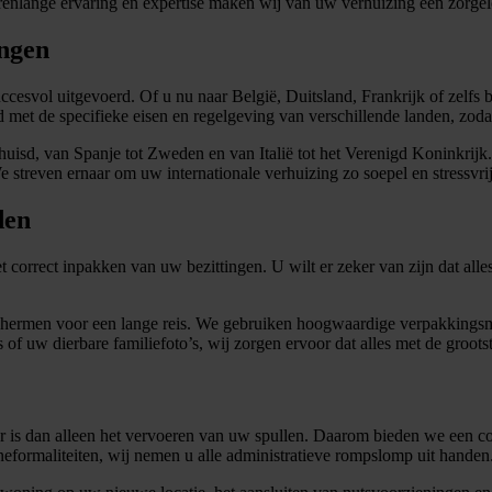
jarenlange ervaring en expertise maken wij van uw verhuizing een zorge
ingen
cesvol uitgevoerd. Of u nu naar België, Duitsland, Frankrijk of zelfs b
met de specifieke eisen en regelgeving van verschillende landen, zodat
uisd, van Spanje tot Zweden en van Italië tot het Verenigd Koninkrijk
streven ernaar om uw internationale verhuizing zo soepel en stressvrij 
den
het correct inpakken van uw bezittingen. U wilt er zeker van zijn dat 
hermen voor een lange reis. We gebruiken hoogwaardige verpakkingsma
of uw dierbare familiefoto’s, wij zorgen ervoor dat alles met de groots
r is dan alleen het vervoeren van uw spullen. Daarom bieden we een co
formaliteiten, wij nemen u alle administratieve rompslomp uit handen. 