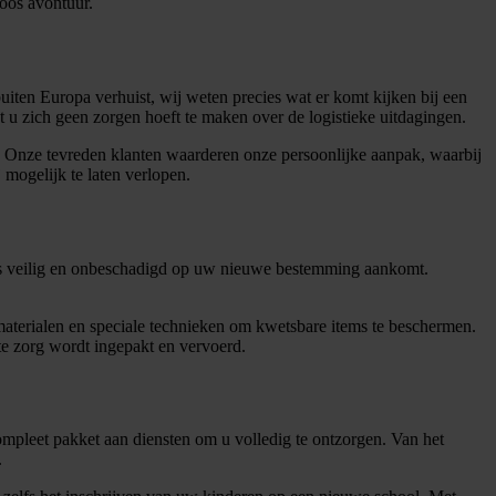
loos avontuur.
uiten Europa verhuist, wij weten precies wat er komt kijken bij een
 u zich geen zorgen hoeft te maken over de logistieke uitdagingen. ️
. Onze tevreden klanten waarderen onze persoonlijke aanpak, waarbij
mogelijk te laten verlopen.
alles veilig en onbeschadigd op uw nieuwe bestemming aankomt.
terialen en speciale technieken om kwetsbare items te beschermen.
te zorg wordt ingepakt en vervoerd. ️
mpleet pakket aan diensten om u volledig te ontzorgen. Van het
️