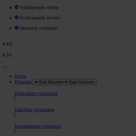
Vrijblijvende offerte
Professionele service
Stressvrij verhuizen
4.4/5
4.5/5
Home
Diensten
Sluit Diensten
Open Diensten
Particuliere verhuizing
Zakelijke verhuizing
Internationaal verhuizen