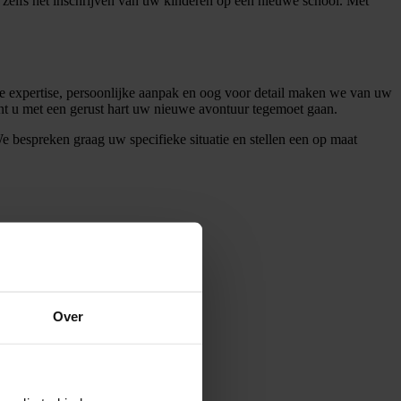
zelfs het inschrijven van uw kinderen op een nieuwe school. Met
e expertise, persoonlijke aanpak en oog voor detail maken we van uw
unt u met een gerust hart uw nieuwe avontuur tegemoet gaan.
e bespreken graag uw specifieke situatie en stellen een op maat
Over