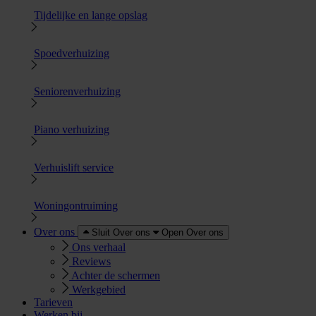
Tijdelijke en lange opslag
Spoedverhuizing
Seniorenverhuizing
Piano verhuizing
Verhuislift service
Woningontruiming
Over ons
Sluit Over ons
Open Over ons
Ons verhaal
Reviews
Achter de schermen
Werkgebied
Tarieven
Werken bij