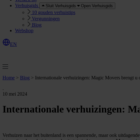
Verhuisgids
Sluit Verhuisgids
Open Verhuisgids
10 gouden verhuistips
Vergunningen
Blog
Webshop
EN
O
e
r
e
a
a
n
v
r
a
g
e
n
f
f
t
Home
>
Blog
>
Internationale verhuizingen: Magic Movers brengt u o
.
10 mei 2024
Internationale verhuizingen: M
Verhuizen naar het buitenland is een spannende, maar ook uitdagende 