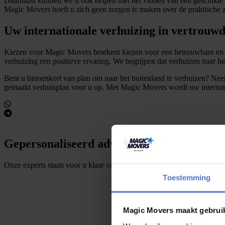
Daarnaast kunnen we u ook helpen met het vinden van een geschikte w
Magic Movers hoeft u zich geen zorgen te maken over de praktische z
Uw internationale verhuizing in vertrouw
Kiezen voor Magic Movers betekent kiezen voor een betrouwbare en er
verhuizing een positieve ervaring. We begrijpen dat verhuizen naar h
Bent u binnenkort van plan om naar het buitenland te verhuizen? Neem
gemaakt verhuisplan voor u op. Met Magic Movers wordt uw internati
Gepersonaliseerd advies?
Onze experts staan voor u klaar voor elke vraag!
Toestemming
Magic Movers maakt gebrui
S
t
e
l
e
e
n
v
r
a
a
g