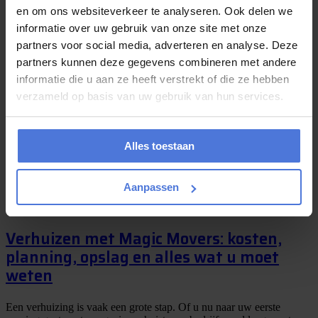
en om ons websiteverkeer te analyseren. Ook delen we
juli 7, 2026
informatie over uw gebruik van onze site met onze
partners voor social media, adverteren en analyse. Deze
Verhuizen zonder zorgen met Magic
partners kunnen deze gegevens combineren met andere
Movers: professioneel, zorgvuldig en
informatie die u aan ze heeft verstrekt of die ze hebben
efficiënt
verzameld op basis van uw gebruik van hun services.
Een verhuizing is vaak een grote stap. Of het nu gaat om een
nieuwe woning, een groter bedrijfspand, een internationale
Alles toestaan
verhuizing of een spoedverhuizing: er...
Aanpassen
juli 6, 2026
Verhuizen met Magic Movers: kosten,
planning, opslag en alles wat u moet
weten
Een verhuizing is vaak een grote stap. Of u nu naar uw eerste