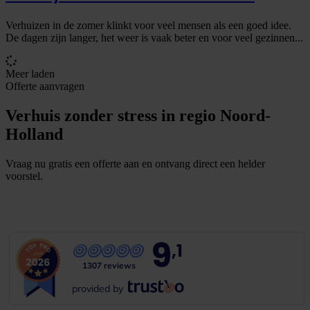
Verhuizen in de zomer klinkt voor veel mensen als een goed idee.
De dagen zijn langer, het weer is vaak beter en voor veel gezinnen...
Meer laden
Offerte aanvragen
Verhuis zonder stress in regio Noord-
Holland
Vraag nu gratis een offerte aan en ontvang direct een helder
voorstel.
G
r
a
t
i
s
o
f
f
e
r
t
e
b
i
n
n
e
n
1
m
i
n
u
u
t
9
,1
1307 reviews
provided by