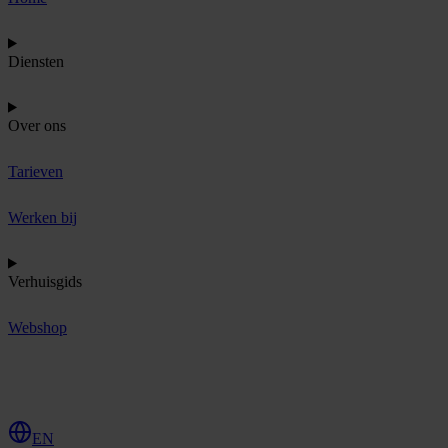
Diensten
Over ons
Tarieven
Werken bij
Verhuisgids
Webshop
O
f
f
e
r
t
e
a
a
n
v
r
a
g
e
n
EN