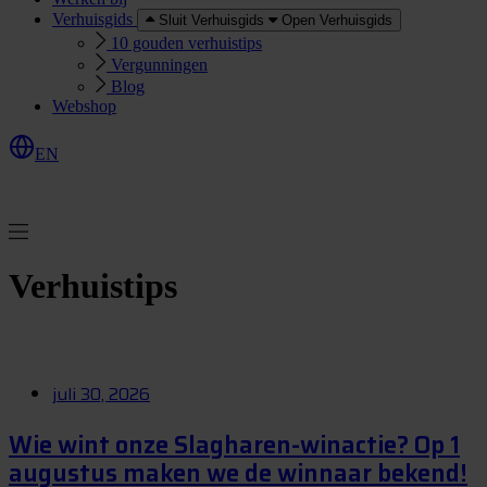
Verhuisgids
Sluit Verhuisgids
Open Verhuisgids
10 gouden verhuistips
Vergunningen
Blog
Webshop
EN
O
e
r
e
a
a
n
v
r
a
g
e
n
f
f
t
Verhuistips
juli 30, 2026
Wie wint onze Slagharen-winactie? Op 1
augustus maken we de winnaar bekend!