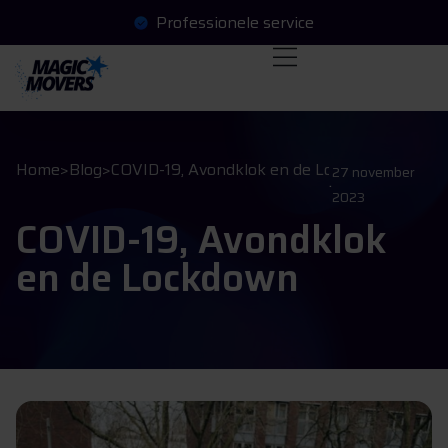
Professionele service
O
a
a
a
g
e
e
n
v
e
n
f
f
t
r
r
Home
>
Blog
>
COVID-19, Avondklok en de Lockdown
27 november
.
2023
COVID-19, Avondklok
en de Lockdown