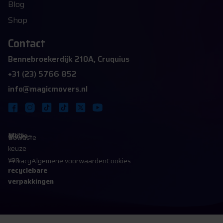
Blog
Shop
Contact
Bennebroekerdijk 210A, Cruquius
+31 (23) 5766 852
info@magicmovers.nl
2025 Magic Movers B.V.
Bewuste
keuze
van
Privacy
Algemene voorwaarden
Cookies
recyclebare
verpakkingen