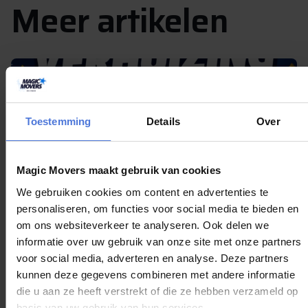
Meer artikelen
Toestemming
Details
Over
Magic Movers maakt gebruik van cookies
We gebruiken cookies om content en advertenties te
personaliseren, om functies voor social media te bieden en
juli 30, 2026
om ons websiteverkeer te analyseren. Ook delen we
Wie wint onze Slagharen-winactie? Op 1
informatie over uw gebruik van onze site met onze partners
augustus maken we de winnaar bekend!
voor social media, adverteren en analyse. Deze partners
kunnen deze gegevens combineren met andere informatie
De spanning loopt op, want de winnaar van onze
die u aan ze heeft verstrekt of die ze hebben verzameld op
Slagharen-winactie wordt bijna bekendgemaakt! De
basis van uw gebruik van hun services.