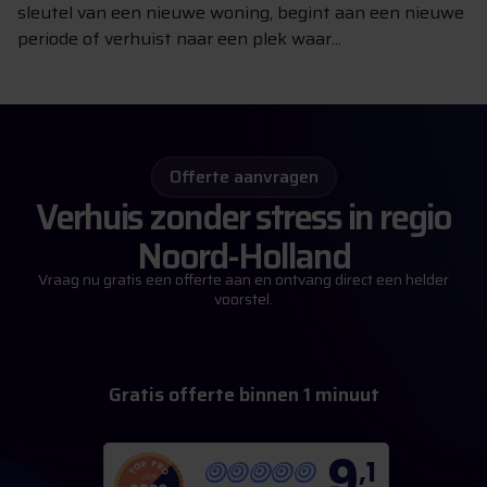
sleutel van een nieuwe woning, begint aan een nieuwe
periode of verhuist naar een plek waar...
Offerte aanvragen
Verhuis zonder stress in regio
Noord-Holland
Vraag nu gratis een offerte aan en ontvang direct een helder
voorstel.
m
G
r
a
t
i
s
o
f
f
e
r
t
e
b
i
n
n
e
n
1
i
n
u
u
t
9
,1