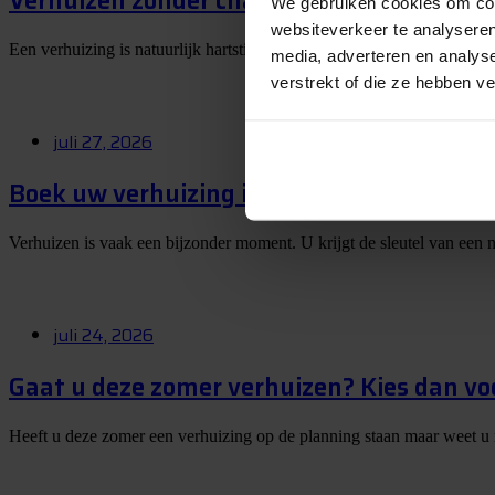
Verhuizen zonder chaos? Dit zijn mijn best
We gebruiken cookies om cont
websiteverkeer te analyseren
Een verhuizing is natuurlijk hartstikke leuk, maar eerlijk is eerlijk: 
media, adverteren en analys
verstrekt of die ze hebben v
juli 27, 2026
Boek uw verhuizing in juli en maak kans 
Verhuizen is vaak een bijzonder moment. U krijgt de sleutel van een 
juli 24, 2026
Gaat u deze zomer verhuizen? Kies dan vo
Heeft u deze zomer een verhuizing op de planning staan maar weet u