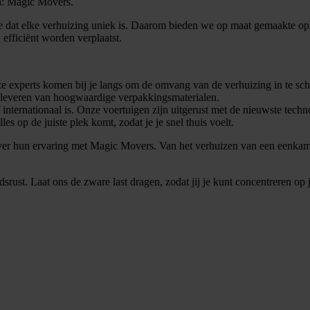
en: Magic Movers.
dat elke verhuizing uniek is. Daarom bieden we op maat gemaakte oplo
 efficiënt worden verplaatst.
 experts komen bij je langs om de omvang van de verhuizing in te schat
t leveren van hoogwaardige verpakkingsmaterialen.
f internationaal is. Onze voertuigen zijn uitgerust met de nieuwste tech
s op de juiste plek komt, zodat je je snel thuis voelt.
er hun ervaring met Magic Movers. Van het verhuizen van een eenkamer
ust. Laat ons de zware last dragen, zodat jij je kunt concentreren op 