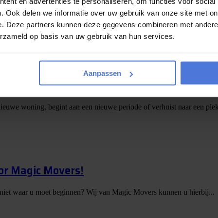
e tips
ent en advertenties te personaliseren, om functies voor social
. Ook delen we informatie over uw gebruik van onze site met on
er komt vaak meer bij kijken dan je vooraf denkt. Dozen inpakken, meubels
e. Deze partners kunnen deze gegevens combineren met andere i
erzameld op basis van uw gebruik van hun services.
Aanpassen
op een weekje Slagharen
nieuwe woning, begint aan een nieuwe periode of verhuist naar een plek
or Magic Movers!
 niet waar u moet beginnen? Wij van Magic Movers kunnen u hierbij...