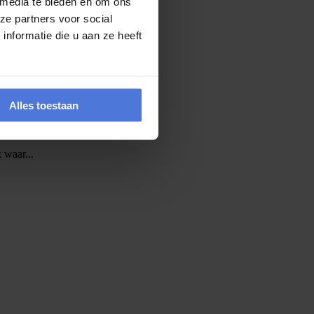
 media te bieden en om ons
ze partners voor social
 uit elkaar...
nformatie die u aan ze heeft
Alles toestaan
 waar...