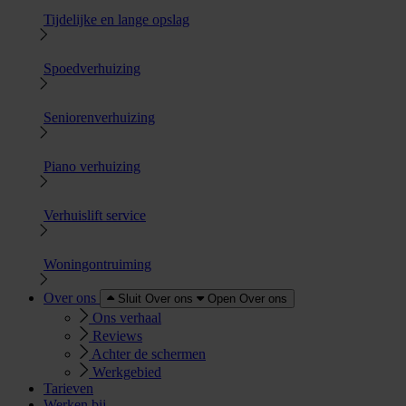
Tijdelijke en lange opslag
Spoedverhuizing
Seniorenverhuizing
Piano verhuizing
Verhuislift service
Woningontruiming
Over ons
Sluit Over ons
Open Over ons
Ons verhaal
Reviews
Achter de schermen
Werkgebied
Tarieven
Werken bij