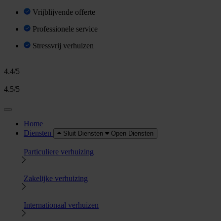
Vrijblijvende offerte
Professionele service
Stressvrij verhuizen
4.4/5
4.5/5
Home
Diensten
Sluit Diensten
Open Diensten
Particuliere verhuizing
Zakelijke verhuizing
Internationaal verhuizen