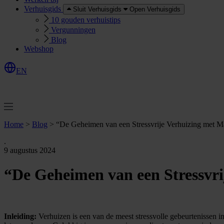
Verhuisgids
Sluit Verhuisgids
Open Verhuisgids
10 gouden verhuistips
Vergunningen
Blog
Webshop
EN
O
e
r
e
a
a
n
v
r
a
g
e
n
f
f
t
Home
>
Blog
>
“De Geheimen van een Stressvrije Verhuizing met 
.
9 augustus 2024
“De Geheimen van een Stressvr
Inleiding:
Verhuizen is een van de meest stressvolle gebeurtenissen in 