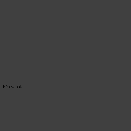
..
. Eén van de...