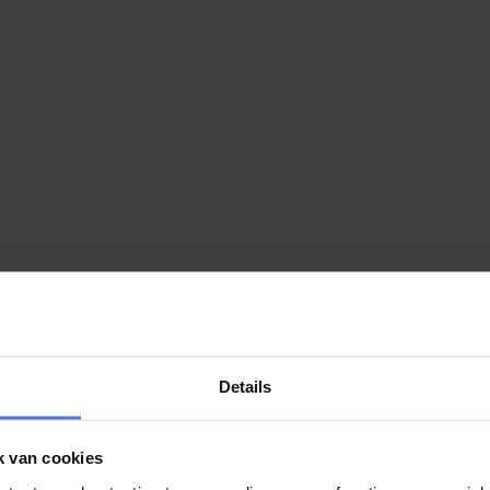
augustus maken we de winnaar bekend!
 wordt bijna bekendgemaakt! De afgelopen periode kon u via Magic Mo
Details
k van cookies