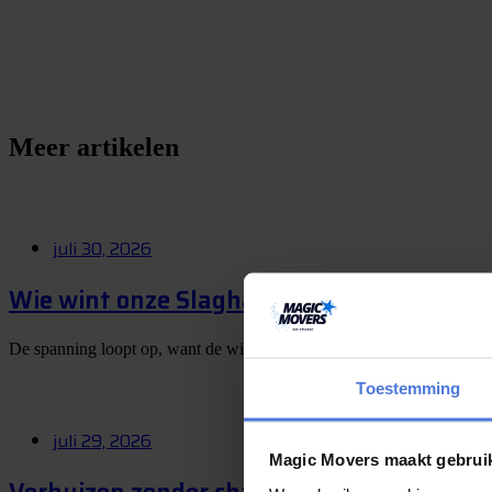
S
e
e
e
n
v
r
a
a
g
t
l
Meer artikelen
juli 30, 2026
Wie wint onze Slagharen-winactie? Op 1 
De spanning loopt op, want de winnaar van onze Slagharen-winactie
Toestemming
juli 29, 2026
Magic Movers maakt gebrui