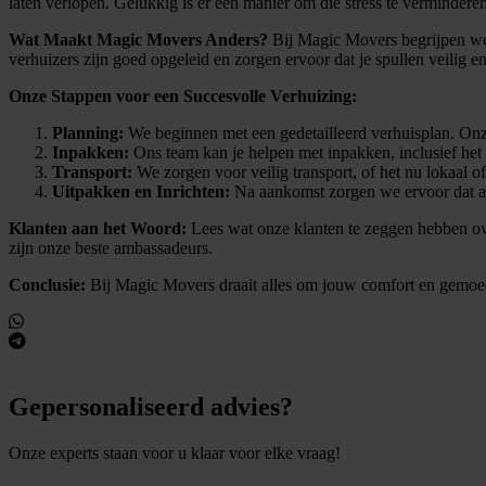
laten verlopen. Gelukkig is er een manier om die stress te verminder
Wat Maakt Magic Movers Anders?
Bij Magic Movers begrijpen we 
verhuizers zijn goed opgeleid en zorgen ervoor dat je spullen veilig en
Onze Stappen voor een Succesvolle Verhuizing:
Planning:
We beginnen met een gedetailleerd verhuisplan. Onze
Inpakken:
Ons team kan je helpen met inpakken, inclusief he
Transport:
We zorgen voor veilig transport, of het nu lokaal o
Uitpakken en Inrichten:
Na aankomst zorgen we ervoor dat alle
Klanten aan het Woord:
Lees wat onze klanten te zeggen hebben ov
zijn onze beste ambassadeurs.
Conclusie:
Bij Magic Movers draait alles om jouw comfort en gemoedsr
Gepersonaliseerd advies?
Onze experts staan voor u klaar voor elke vraag!