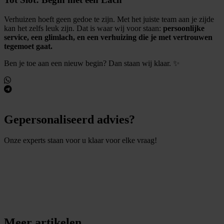
Verhuizen hoeft geen gedoe te zijn. Met het juiste team aan je zijde
kan het zelfs leuk zijn. Dat is waar wij voor staan:
persoonlijke
service, een glimlach, en een verhuizing die je met vertrouwen
tegemoet gaat.
Ben je toe aan een nieuw begin? Dan staan wij klaar. ✨
Gepersonaliseerd advies?
Onze experts staan voor u klaar voor elke vraag!
S
t
e
l
e
e
n
v
r
a
a
g
Meer artikelen