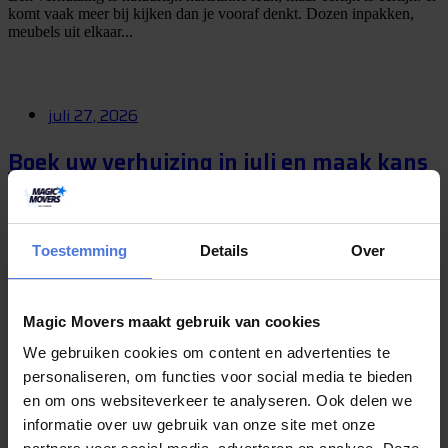
komt vaak meer bij kijken dan je vooraf denkt. Dozen inpakken,
meubels uit elkaar...
juli 27, 2026
Boek uw verhuizing in juli en maak kans
op een weekje Slagharen
Verhuizen is vaak een bijzonder moment. U krijgt de sleutel van een
Toestemming
Details
Over
nieuwe woning, begint aan een nieuwe periode of verhuist naar een
plek waar...
Magic Movers maakt gebruik van cookies
juli 24, 2026
We gebruiken cookies om content en advertenties te
personaliseren, om functies voor social media te bieden
Gaat u deze zomer verhuizen? Kies dan
en om ons websiteverkeer te analyseren. Ook delen we
voor Magic Movers!
informatie over uw gebruik van onze site met onze