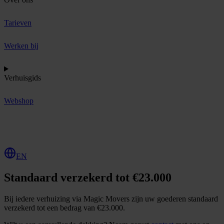
Tarieven
Werken bij
Verhuisgids
Webshop
O
f
f
e
r
t
e
a
a
n
v
r
a
g
e
n
EN
Standaard verzekerd tot €23.000
Bij iedere verhuizing via Magic Movers zijn uw goederen standaard
verzekerd tot een bedrag van €23.000.