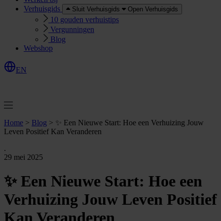
Verhuisgids
Sluit Verhuisgids
Open Verhuisgids
10 gouden verhuistips
Vergunningen
Blog
Webshop
EN
O
e
r
e
a
a
n
v
r
a
g
e
n
f
f
t
Home
>
Blog
>
✨ Een Nieuwe Start: Hoe een Verhuizing Jouw
Leven Positief Kan Veranderen
.
29 mei 2025
✨ Een Nieuwe Start: Hoe een
Verhuizing Jouw Leven Positief
Kan Veranderen