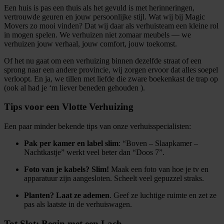
Een huis is pas een thuis als het gevuld is met herinneringen,
vertrouwde geuren en jouw persoonlijke stijl. Wat wij bij Magic
Movers zo mooi vinden? Dat wij daar als verhuisteam een kleine rol
in mogen spelen. We verhuizen niet zomaar meubels — we
verhuizen jouw verhaal, jouw comfort, jouw toekomst.
Of het nu gaat om een verhuizing binnen dezelfde straat of een
sprong naar een andere provincie, wij zorgen ervoor dat alles soepel
verloopt. En ja, we tillen met liefde die zware boekenkast de trap op
(ook al had je ‘m liever beneden gehouden ).
Tips voor een Vlotte Verhuizing
Een paar minder bekende tips van onze verhuisspecialisten:
Pak per kamer en label slim
: “Boven – Slaapkamer –
Nachtkastje” werkt veel beter dan “Doos 7”.
Foto van je kabels? Slim!
Maak een foto van hoe je tv en
apparatuur zijn aangesloten. Scheelt veel gepuzzel straks.
Planten? Laat ze ademen
. Geef ze luchtige ruimte en zet ze
pas als laatste in de verhuiswagen.
Tot Slot: Begin met een Lach