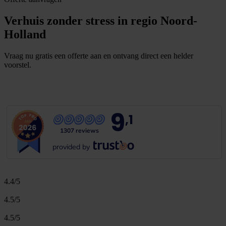
Verhuis zonder stress in regio Noord-
Holland
Vraag nu gratis een offerte aan en ontvang direct een helder
voorstel.
G
r
a
t
i
s
o
f
f
e
r
t
e
b
i
n
n
e
n
1
m
i
n
u
u
t
9
,1
1307 reviews
provided by
4.4/5
4.5/5
4.5/5