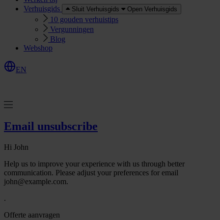
Verhuisgids
Sluit Verhuisgids
Open Verhuisgids
10 gouden verhuistips
Vergunningen
Blog
Webshop
EN
O
e
r
e
a
a
n
v
r
a
g
e
n
f
f
t
Email unsubscribe
Hi
John
Help us to improve your experience with us through better
communication. Please adjust your preferences for email
john@example.com
.
.
Offerte aanvragen