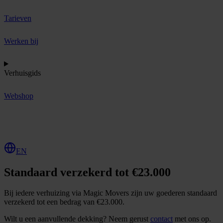
Tarieven
Werken bij
Verhuisgids
Webshop
O
f
f
e
r
t
e
a
a
n
v
r
a
g
e
n
EN
Standaard verzekerd tot €23.000
Bij iedere verhuizing via Magic Movers zijn uw goederen standaard
verzekerd tot een bedrag van €23.000.
Wilt u een aanvullende dekking? Neem gerust
contact
met ons op.