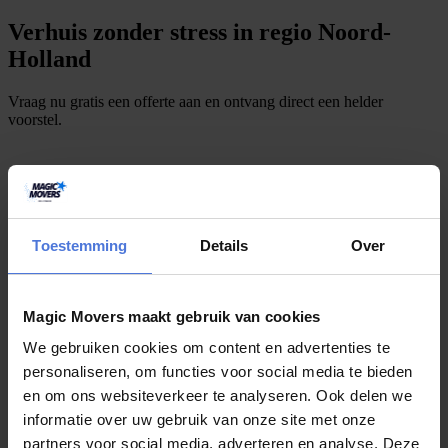
Verhuis zonder stress in regio Noord-
Holland
Vraag nu gratis een offerte aan en ontvang direct een helder
voorstel.
G
r
a
s
o
e
r
e
b
n
n
e
n
1
m
n
u
u
t
i
f
f
t
i
i
t
9
,1
Toestemming
Details
Over
1290 reviews
provided by
Magic Movers maakt gebruik van cookies
We gebruiken cookies om content en advertenties te
4.4/5
personaliseren, om functies voor social media te bieden
4.5/5
en om ons websiteverkeer te analyseren. Ook delen we
informatie over uw gebruik van onze site met onze
4.5/5
partners voor social media, adverteren en analyse. Deze