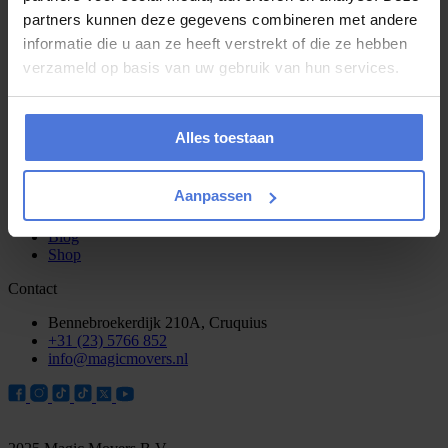
Wij zijn o.a. actief in
partners kunnen deze gegevens combineren met andere
Amsterdam
informatie die u aan ze heeft verstrekt of die ze hebben
Haarlem
verzameld op basis van uw gebruik van hun services.
Alkmaar
Zandvoort
Bekijk alle werkgebieden
Alles toestaan
Navigatie
Over ons
Aanpassen
Tarieven
Werken bij
Blog
Shop
Contact
Bennebroekerdijk 210A, Cruquius
+31 (23) 5766 852
info@magicmovers.nl