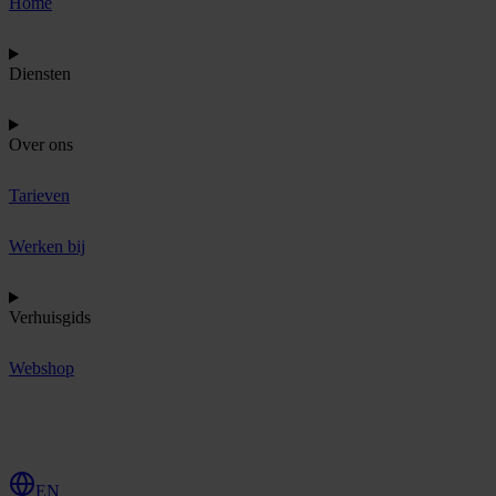
Home
Diensten
Over ons
Tarieven
Werken bij
Verhuisgids
Webshop
O
f
f
e
r
t
e
a
a
n
v
r
a
g
e
n
EN