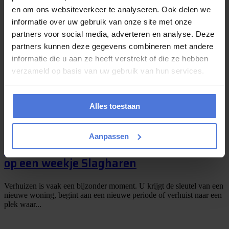
juli 29, 2026
en om ons websiteverkeer te analyseren. Ook delen we
informatie over uw gebruik van onze site met onze
Verhuizen zonder chaos? Dit zijn mijn
partners voor social media, adverteren en analyse. Deze
beste tips
partners kunnen deze gegevens combineren met andere
informatie die u aan ze heeft verstrekt of die ze hebben
Een verhuizing is natuurlijk hartstikke leuk, maar eerlijk is eerlijk: er
verzameld op basis van uw gebruik van hun services.
komt vaak meer bij kijken dan je vooraf denkt. Dozen inpakken,
meubels uit elkaar...
Alles toestaan
juli 27, 2026
Aanpassen
Boek uw verhuizing in juli en maak kans
op een weekje Slagharen
Verhuizen is vaak een bijzonder moment. U krijgt de sleutel van een
nieuwe woning, begint aan een nieuwe periode of verhuist naar een
plek waar...