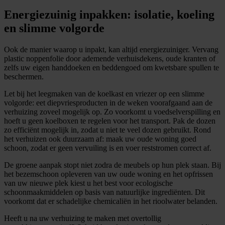
Energiezuinig inpakken: isolatie, koeling
en slimme volgorde
Ook de manier waarop u inpakt, kan altijd energiezuiniger. Vervang
plastic noppenfolie door ademende verhuisdekens, oude kranten of
zelfs uw eigen handdoeken en beddengoed om kwetsbare spullen te
beschermen.
Let bij het leegmaken van de koelkast en vriezer op een slimme
volgorde: eet diepvriesproducten in de weken voorafgaand aan de
verhuizing zoveel mogelijk op. Zo voorkomt u voedselverspilling en
hoeft u geen koelboxen te regelen voor het transport. Pak de dozen
zo efficiënt mogelijk in, zodat u niet te veel dozen gebruikt. Rond
het verhuizen ook duurzaam af: maak uw oude woning goed
schoon, zodat er geen vervuiling is en voer reststromen correct af.
De groene aanpak stopt niet zodra de meubels op hun plek staan. Bij
het bezemschoon opleveren van uw oude woning en het opfrissen
van uw nieuwe plek kiest u het best voor ecologische
schoonmaakmiddelen op basis van natuurlijke ingrediënten. Dit
voorkomt dat er schadelijke chemicaliën in het rioolwater belanden.
Heeft u na uw verhuizing te maken met overtollig