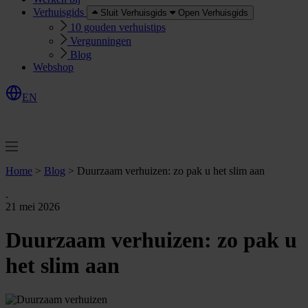
Verhuisgids
Sluit Verhuisgids
Open Verhuisgids
10 gouden verhuistips
Vergunningen
Blog
Webshop
EN
O
e
r
e
a
a
n
v
r
a
g
e
n
f
f
t
Home
>
Blog
>
Duurzaam verhuizen: zo pak u het slim aan
.
21 mei 2026
Duurzaam verhuizen: zo pak u
het slim aan