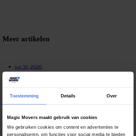
S
t
e
l
e
e
n
v
r
a
a
g
Meer artikelen
juli 30, 2026
Wie wint onze Slagharen-winactie? Op 1
augustus maken we de winnaar bekend!
Toestemming
Details
Over
De spanning loopt op, want de winnaar van onze Slagharen-
winactie wordt bijna bekendgemaakt! De afgelopen periode kon u
via Magic Movers kans maken op een...
Magic Movers maakt gebruik van cookies
We gebruiken cookies om content en advertenties te
personaliseren, om functies voor social media te bieden