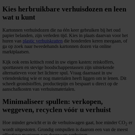
Kies herbruikbare verhuisdozen en leen
wat u kunt
Kartonnen verhuisdozen die na één keer gebruiken bij het oud
papier belanden, zijn verleden tijd. Kies in plaats daarvan voor het
huren van
plastic verhuiskratten
die honderden keren meegaan, of
ga op zoek naar tweedehands kartonnen dozen via online
marktplaatsen.
Kijk ook eens kritisch rond in uw eigen kasten: reiskoffers,
sporttassen en stevige boodschappentassen zijn uitstekende
alternatieven voor het lichtere spul. Vraag daarnaast in uw
vriendenkring wie er nog materialen heeft liggen om te lenen. Dit
scheelt grondstoffen, productiepijn en bespaart u direct op de
aanschafkosten van verhuismaterialen.
Minimaliseer spullen: verkopen,
weggeven, recyclen vóór u verhuist
Hoe minder gewicht er in de verhuiswagen gaat, hoe minder CO
er
2
wordt uitgestoten. Grondig ontspullen is daarom een van de meest
effectieve manieren van duurzaam verhuizen.