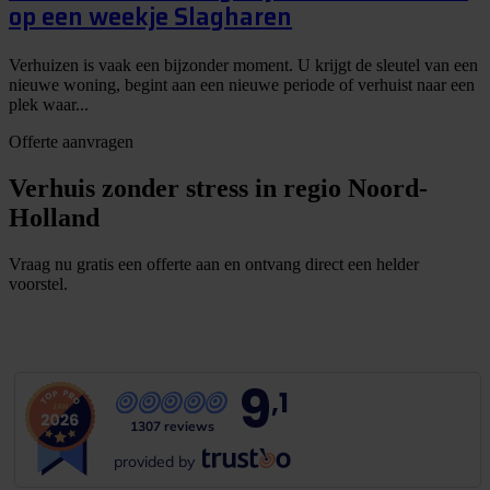
op een weekje Slagharen
Verhuizen is vaak een bijzonder moment. U krijgt de sleutel van een
nieuwe woning, begint aan een nieuwe periode of verhuist naar een
plek waar...
Offerte aanvragen
Verhuis zonder stress in regio Noord-
Holland
Vraag nu gratis een offerte aan en ontvang direct een helder
voorstel.
G
r
a
t
i
s
o
f
f
e
r
t
e
b
i
n
n
e
n
1
m
i
n
u
u
t
9
,1
1307 reviews
provided by