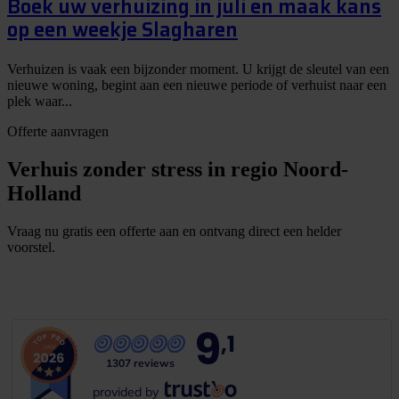
Boek uw verhuizing in juli en maak kans
op een weekje Slagharen
Verhuizen is vaak een bijzonder moment. U krijgt de sleutel van een
nieuwe woning, begint aan een nieuwe periode of verhuist naar een
plek waar...
Offerte aanvragen
Verhuis zonder stress in regio Noord-
Holland
Vraag nu gratis een offerte aan en ontvang direct een helder
voorstel.
G
r
a
t
i
s
o
f
f
e
r
t
e
b
i
n
n
e
n
1
m
i
n
u
u
t
9
,1
1307 reviews
provided by