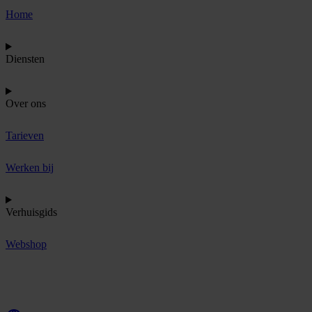
Home
Diensten
Over ons
Tarieven
Werken bij
Verhuisgids
Webshop
O
f
f
e
r
t
e
a
a
n
v
r
a
g
e
n