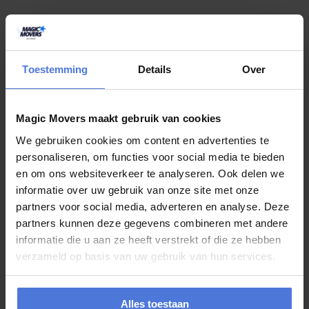
S
t
e
l
e
e
n
v
r
a
a
g
Toestemming
Details
Over
Meer artikelen
Magic Movers maakt gebruik van cookies
We gebruiken cookies om content en advertenties te
personaliseren, om functies voor social media te bieden
juli 30, 2026
en om ons websiteverkeer te analyseren. Ook delen we
informatie over uw gebruik van onze site met onze
Wie wint onze Slagharen-winactie? Op 1
partners voor social media, adverteren en analyse. Deze
augustus maken we de winnaar bekend!
partners kunnen deze gegevens combineren met andere
informatie die u aan ze heeft verstrekt of die ze hebben
De spanning loopt op, want de winnaar van onze Slagharen-
verzameld op basis van uw gebruik van hun services.
winactie wordt bijna bekendgemaakt! De afgelopen periode kon u
via Magic Movers kans maken op een...
Alles toestaan