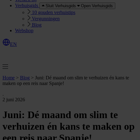
Verhuisgids
Sluit Verhuisgids
Open Verhuisgids
10 gouden verhuistips
Vergunningen
Blog
Webshop
EN
O
e
r
e
a
a
n
v
r
a
g
e
n
f
f
t
Home
>
Blog
>
Juni: Dé maand om slim te verhuizen én kans te
maken op een reis naar Spanje!
.
2 juni 2026
Juni: Dé maand om slim te
verhuizen én kans te maken op
een reis naar Spanje!