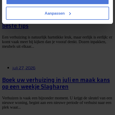
juli 29, 2026
Aanpassen
Verhuizen zonder chaos? Dit zijn mijn
beste tips
Een verhuizing is natuurlijk hartstikke leuk, maar eerlijk is eerlijk: er
komt vaak meer bij kijken dan je vooraf denkt. Dozen inpakken,
meubels uit elkaar...
juli 27, 2026
Boek uw verhuizing in juli en maak kans
op een weekje Slagharen
Verhuizen is vaak een bijzonder moment. U krijgt de sleutel van een
nieuwe woning, begint aan een nieuwe periode of verhuist naar een
plek waar...