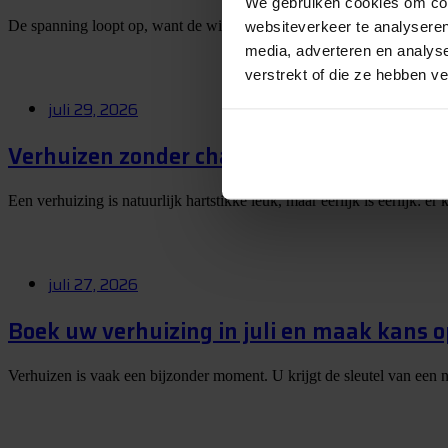
We gebruiken cookies om cont
De spanning loopt op, want de winnaar van onze Slagharen-winactie
websiteverkeer te analyseren
media, adverteren en analys
verstrekt of die ze hebben v
juli 29, 2026
Verhuizen zonder chaos? Dit zijn mijn best
Een verhuizing is natuurlijk hartstikke leuk, maar eerlijk is eerlijk: 
juli 27, 2026
Boek uw verhuizing in juli en maak kans 
Verhuizen is vaak een bijzonder moment. U krijgt de sleutel van een 