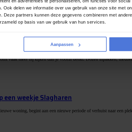
ent en advertenties te personaliseren, om functies voor social
 wordt bijna bekendgemaakt! De afgelopen periode kon u via Magic Mo
. Ook delen we informatie over uw gebruik van onze site met on
e. Deze partners kunnen deze gegevens combineren met andere i
erzameld op basis van uw gebruik van hun services.
e tips
Aanpassen
er komt vaak meer bij kijken dan je vooraf denkt. Dozen inpakken, meubels
op een weekje Slagharen
nieuwe woning, begint aan een nieuwe periode of verhuist naar een plek