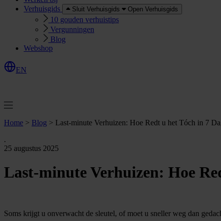
Verhuisgids
Sluit Verhuisgids
Open Verhuisgids
10 gouden verhuistips
Vergunningen
Blog
Webshop
EN
O
e
r
e
a
a
n
v
r
a
g
e
n
f
f
t
Home
>
Blog
>
Last-minute Verhuizen: Hoe Redt u het Tóch in 7 D
.
25 augustus 2025
Last-minute Verhuizen: Hoe Red
Soms krijgt u onverwacht de sleutel, of moet u sneller weg dan gedac