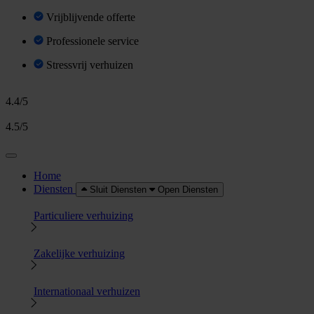
Vrijblijvende offerte
Professionele service
Stressvrij verhuizen
4.4/5
4.5/5
Home
Diensten
Sluit Diensten
Open Diensten
Particuliere verhuizing
Zakelijke verhuizing
Internationaal verhuizen