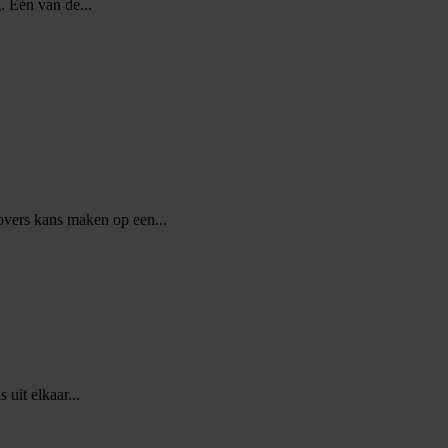
. Eén van de...
vers kans maken op een...
 uit elkaar...