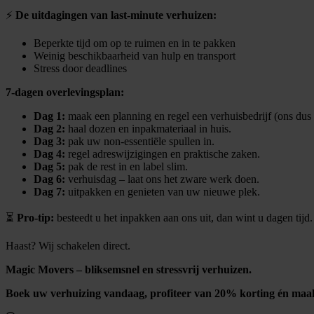
⚡
De uitdagingen van last-minute verhuizen:
Beperkte tijd om op te ruimen en in te pakken
Weinig beschikbaarheid van hulp en transport
Stress door deadlines
7-dagen overlevingsplan:
Dag 1:
maak een planning en regel een verhuisbedrijf (ons dus 
Dag 2:
haal dozen en inpakmateriaal in huis.
Dag 3:
pak uw non-essentiële spullen in.
Dag 4:
regel adreswijzigingen en praktische zaken.
Dag 5:
pak de rest in en label slim.
Dag 6:
verhuisdag – laat ons het zware werk doen.
Dag 7:
uitpakken en genieten van uw nieuwe plek.
⏳
Pro-tip:
besteedt u het inpakken aan ons uit, dan wint u dagen tijd.
Haast? Wij schakelen direct.
Magic Movers – bliksemsnel en stressvrij verhuizen.
Boek uw verhuizing vandaag, profiteer van 20% korting én maa