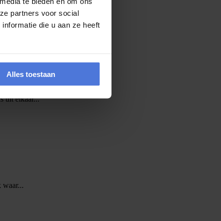
 media te bieden en om ons
vers kans maken op een...
ze partners voor social
nformatie die u aan ze heeft
Alles toestaan
 uit elkaar...
 waar...