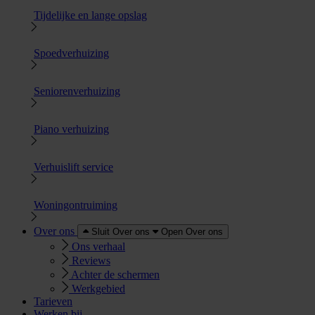
Tijdelijke en lange opslag
Spoedverhuizing
Seniorenverhuizing
Piano verhuizing
Verhuislift service
Woningontruiming
Over ons
Sluit Over ons
Open Over ons
Ons verhaal
Reviews
Achter de schermen
Werkgebied
Tarieven
Werken bij