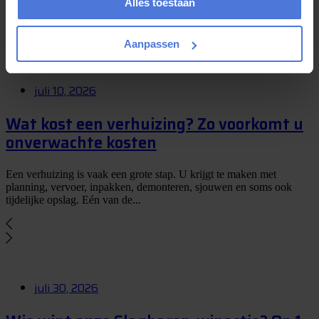
Alles toestaan
De zomer is een populaire periode om te verhuizen. De dagen zijn
langer, de kans op aangenaam weer is groter en veel mensen hebben
rond...
Aanpassen
juli 10, 2026
Wat kost een verhuizing? Zo voorkomt u
onverwachte kosten
Een verhuizing is vaak een grote stap. U krijgt te maken met
planning, vervoer, inpakken, demonteren, sjouwen en soms ook
tijdelijke opslag. Eén van de...
juli 30, 2026