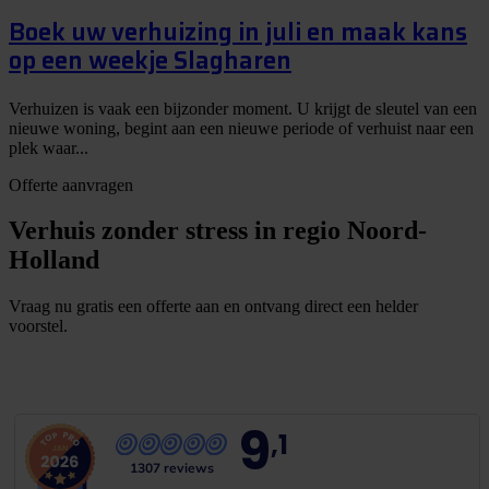
Boek uw verhuizing in juli en maak kans
op een weekje Slagharen
Verhuizen is vaak een bijzonder moment. U krijgt de sleutel van een
nieuwe woning, begint aan een nieuwe periode of verhuist naar een
plek waar...
Offerte aanvragen
Verhuis zonder stress in regio Noord-
Holland
Vraag nu gratis een offerte aan en ontvang direct een helder
voorstel.
G
r
a
t
i
s
o
f
f
e
r
t
e
b
i
n
n
e
n
1
m
i
n
u
u
t
9
,1
1307 reviews