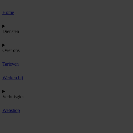
Home
Diensten
Over ons
Tarieven
Werken bij
Verhuisgids
Webshop
O
f
f
e
r
t
e
a
a
n
v
r
a
g
e
n