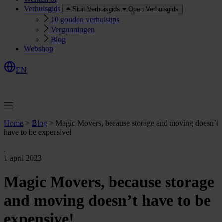
Verhuisgids
Sluit Verhuisgids
Open Verhuisgids
10 gouden verhuistips
Vergunningen
Blog
Webshop
EN
O
e
r
e
a
a
n
v
r
a
g
e
n
f
f
t
Home
>
Blog
>
Magic Movers, because storage and moving doesn’t
have to be expensive!
.
1 april 2023
Magic Movers, because storage
and moving doesn’t have to be
expensive!