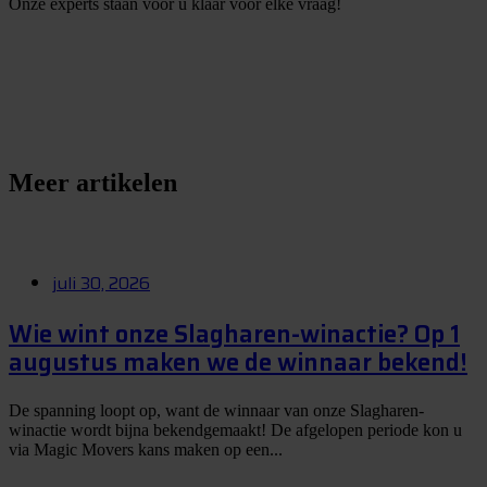
Onze experts staan voor u klaar voor elke vraag!
S
t
e
l
e
e
n
v
r
a
a
g
Meer artikelen
juli 30, 2026
Wie wint onze Slagharen-winactie? Op 1
augustus maken we de winnaar bekend!
De spanning loopt op, want de winnaar van onze Slagharen-
winactie wordt bijna bekendgemaakt! De afgelopen periode kon u
via Magic Movers kans maken op een...