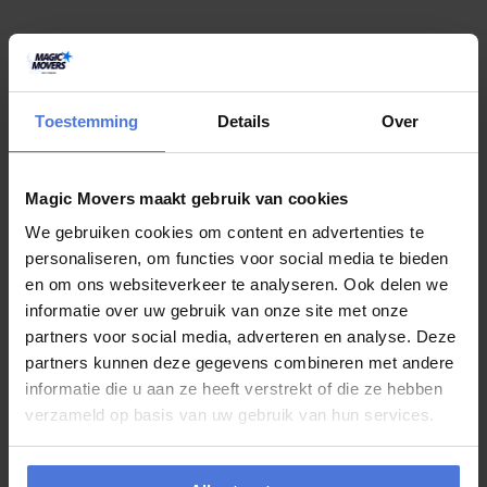
juli 24, 2026
Toestemming
Details
Over
Gaat u deze zomer verhuizen? Kies dan
voor Magic Movers!
Magic Movers maakt gebruik van cookies
Heeft u deze zomer een verhuizing op de planning staan maar weet
u niet waar u moet beginnen? Wij van Magic Movers kunnen u
We gebruiken cookies om content en advertenties te
hierbij...
personaliseren, om functies voor social media te bieden
en om ons websiteverkeer te analyseren. Ook delen we
informatie over uw gebruik van onze site met onze
juli 20, 2026
partners voor social media, adverteren en analyse. Deze
partners kunnen deze gegevens combineren met andere
Verhuizen in de zomer: met deze
informatie die u aan ze heeft verstrekt of die ze hebben
complete checklist bent u goed
verzameld op basis van uw gebruik van hun services.
voorbereid