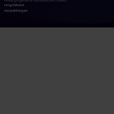
Privacy
Algemene voorwaarden
Cookies
recyclebare
verpakkingen