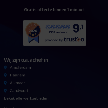
G
r
a
t
i
s
o
f
f
e
r
t
e
b
i
n
n
e
n
1
m
i
n
u
u
t
9
,1
1307 reviews
provided by
Wij zijn o.a. actief in
Amsterdam
Haarlem
Alkmaar
Zandvoort
Bekijk alle werkgebieden