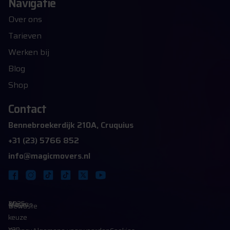
Navigatie
Over ons
Tarieven
Werken bij
Blog
Shop
Contact
Bennebroekerdijk 210A, Cruquius
+31 (23) 5766 852
info@magicmovers.nl
2025 Magic Movers B.V.
Bewuste
keuze
van