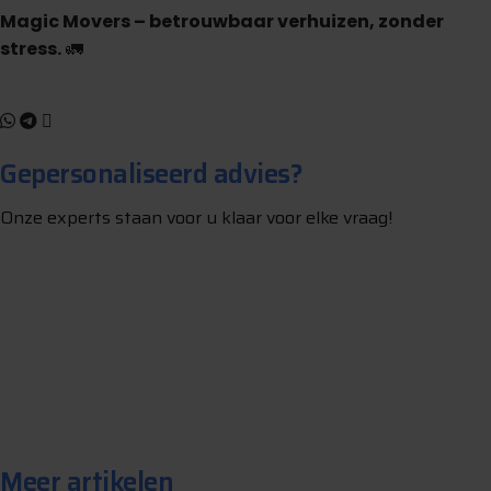
Magic Movers – betrouwbaar verhuizen, zonder
stress.
🚛
Gepersonaliseerd advies?
Onze experts staan voor u klaar voor elke vraag!
S
t
e
l
e
e
n
v
r
a
a
g
Meer artikelen