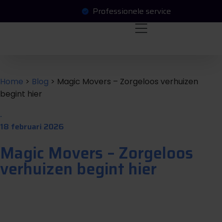
Professionele service
O
a
a
a
g
e
e
n
v
e
n
f
f
t
r
r
Home
>
Blog
>
Magic Movers – Zorgeloos verhuizen
begint hier
.
18 februari 2026
Magic Movers – Zorgeloos
verhuizen begint hier