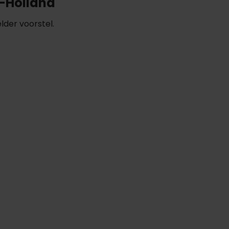
d-Holland
lder voorstel.