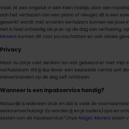
Vaak zit een ongeluk in een klein hoekje, door een inpak
aan het verhuizen van een piano of vleugel, dit is een ey
gewerkt wordt met ervaren verhuizers kunnen we jouw inbo
Het is heel onhandig als je er op de dag van verhuizing,
Movers
kunnen dit voor jou inschatten en ook advies gev
Privacy
Maar nu zal je vast denken ‘en wat gebeurd er met mijn sp
verhuisteam. Wil jij dus liever een bepaalde ruimte zelf
misverstanden op de dag zelf ontstaan.
Wanneer is een inpakservice handig?
Natuurlijk is iedereen druk en dat is vaak de voornaam
seniorenverhuizing! Zo worden jij en je ouders/opa en oma
kosten van de inpakservice? Onze
Magic Movers
staan vo