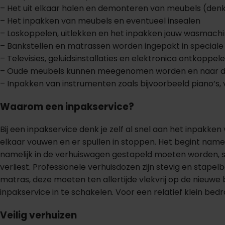
– Het uit elkaar halen en demonteren van meubels (denk
– Het inpakken van meubels en eventueel insealen
– Loskoppelen, uitlekken en het inpakken jouw wasmachine
– Bankstellen en matrassen worden ingepakt in special
– Televisies, geluidsinstallaties en elektronica ontkopp
– Oude meubels kunnen meegenomen worden en naar de 
– Inpakken van instrumenten zoals bijvoorbeeld piano’s, v
Waarom een inpakservice?
Bij een inpakservice denk je zelf al snel aan het inpakken
elkaar vouwen en er spullen in stoppen. Het begint nameli
namelijk in de verhuiswagen gestapeld moeten worden, staan
verliest. Professionele verhuisdozen zijn stevig en stape
matras, deze moeten ten allertijde vlekvrij op de nieu
inpakservice in te schakelen. Voor een relatief klein bed
Veilig verhuizen