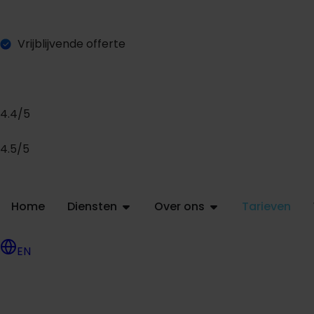
Vrijblijvende offerte
4.4/5
4.5/5
Home
Diensten
Over ons
Tarieven
EN
O
a
a
a
g
e
e
n
v
e
n
f
f
r
t
r