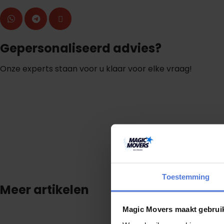
Gepersonaliseerd advies?
Onze experts staan voor u klaar voor elke vraag!
S
t
e
l
e
e
n
v
r
a
a
g
Toestemming
Meer artikelen
Magic Movers maakt gebrui