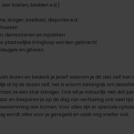
 aan kasten, bedden e.d.)
, droger, koelkast, diepvries e.d.
e hoezen
elen, demonteren en inpakken
plaatselijke kringloop worden gebracht
leugels en gitaren.
 van dozen en bedenk je jezelf waarom je dit niet zelf kan
jk al bij de dozen zelf, het is enorm belangrijk om dezel
 ze een stuk steviger. Ook wil je natuurlijk niet dat juist
lbaar en besparen je op de dag van verhuizing ook veel tij
we bestemming aan komen. Voor alles zijn er speciale op
rag wordt alles voor je geregeld en vaak nog sneller ook.