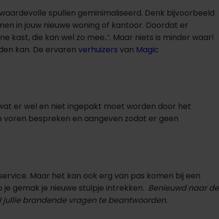
 waardevolle spullen geminimaliseerd. Denk bijvoorbeeld
omen in jouw nieuwe woning of kantoor. Doordat er
 kast, die kan wel zo mee..’. Maar niets is minder waar!
neden kan. De ervaren
verhuizers
van
Magic
ld wat er wel en niet ingepakt moet worden door het
an te voren bespreken en aangeven zodat er geen
service. Maar het kan ook erg van pas komen bij een
op je gemak je nieuwe stulpje intrekken.
Benieuwd naar de
al jullie brandende vragen te beantwoorden.