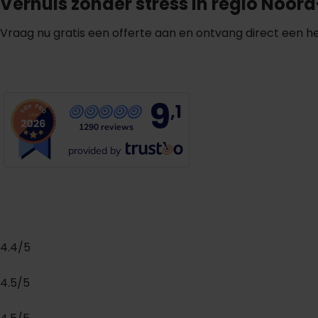
Verhuis zonder stress in regio Noor
Vraag nu gratis een offerte aan en ontvang direct een he
G
m
r
a
t
i
s
o
f
f
e
r
t
e
b
i
n
n
e
n
1
i
n
u
u
t
9
,1
1290 reviews
provided by
4.4/5
4.5/5