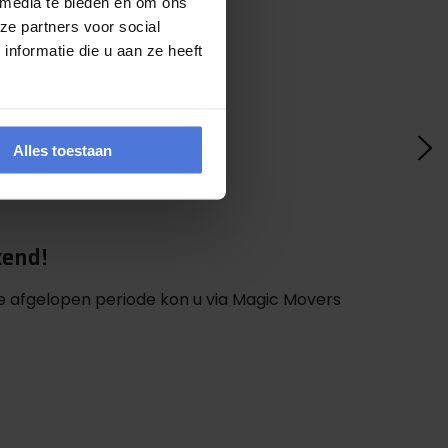
 media te bieden en om ons
ze partners voor social
nformatie die u aan ze heeft
Alles toestaan
kend!
 afgelopen periode kon u via Magic Movers