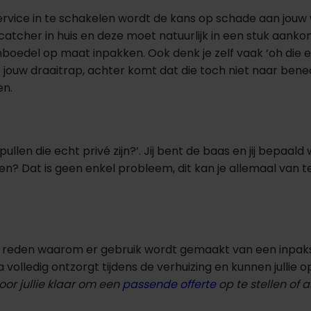
service in te schakelen wordt de kans op schade aan jouw
ecatcher in huis en deze moet natuurlijk in een stuk aank
edel op maat inpakken. Ook denk je zelf vaak ‘oh die ene
 op jouw draaitrap, achter komt dat die toch niet naar be
en.
ullen die echt privé zijn?’. Jij bent de baas en jij bepaa
 doen? Dat is geen enkel probleem, dit kan je allemaal v
ste reden waarom er gebruik wordt gemaakt van een inpak
 volledig ontzorgt tijdens de verhuizing en kunnen jullie 
or jullie klaar om een
passende offerte
op te stellen of 