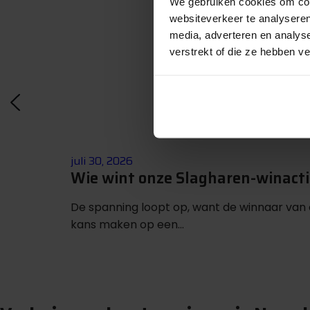
We gebruiken cookies om cont
websiteverkeer te analyseren
media, adverteren en analys
verstrekt of die ze hebben v
juli 30, 2026
Wie wint onze Slagharen-winact
De spanning loopt op, want de winnaar van
kans maken op een...