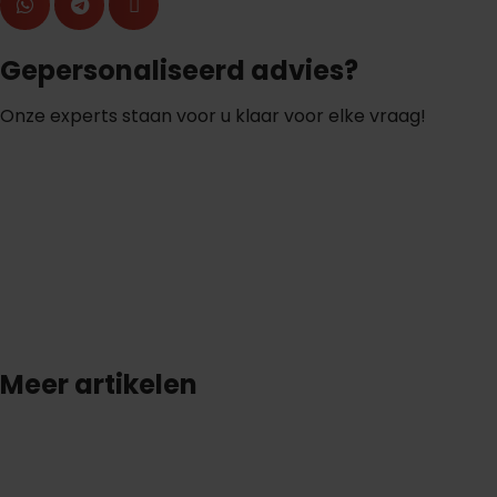
Gepersonaliseerd advies?
Onze experts staan voor u klaar voor elke vraag!
S
t
e
l
e
e
n
v
r
a
a
g
Meer artikelen