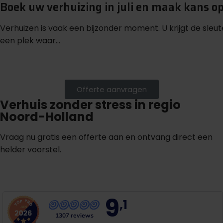
Boek uw verhuizing in juli en maak kans o
Verhuizen is vaak een bijzonder moment. U krijgt de sleu
een plek waar...
Offerte aanvragen
Verhuis zonder stress in regio
Noord-Holland
Vraag nu gratis een offerte aan en ontvang direct een
helder voorstel.
G
r
a
t
i
s
o
f
f
e
r
t
e
b
i
n
n
e
n
1
m
i
n
u
u
t
9
,1
1307 reviews