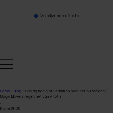
Vrijblijvende offerte
O
a
a
n
a
g
n
e
e
v
e
t
f
f
r
r
Home
>
Blog
>
Opslag nodig of verhuizen naar het buitenland?
Magic Movers regelt het van A tot Z
.
8 juni 2026