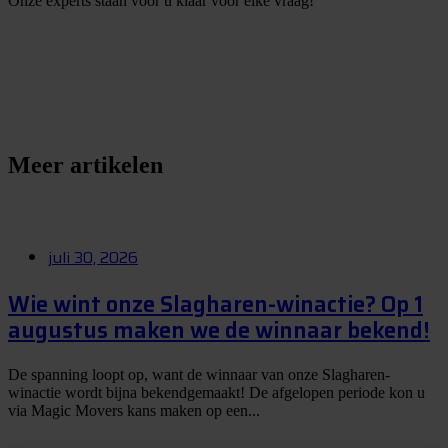
Onze experts staan voor u klaar voor elke vraag!
S
t
e
l
e
e
n
v
r
a
a
g
Meer artikelen
juli 30, 2026
Wie wint onze Slagharen-winactie? Op 1
augustus maken we de winnaar bekend!
De spanning loopt op, want de winnaar van onze Slagharen-
winactie wordt bijna bekendgemaakt! De afgelopen periode kon u
via Magic Movers kans maken op een...