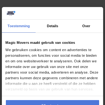
juli 29, 2026
Verhuizen zonder chaos? Dit zijn mijn
Toestemming
Details
Over
beste tips
Een verhuizing is natuurlijk hartstikke leuk, maar eerlijk is eerlijk: er
Magic Movers maakt gebruik van cookies
komt vaak meer bij kijken dan je vooraf denkt. Dozen inpakken,
meubels uit elkaar...
We gebruiken cookies om content en advertenties te
personaliseren, om functies voor social media te bieden
en om ons websiteverkeer te analyseren. Ook delen we
juli 27, 2026
informatie over uw gebruik van onze site met onze
partners voor social media, adverteren en analyse. Deze
Boek uw verhuizing in juli en maak kans
partners kunnen deze gegevens combineren met andere
op een weekje Slagharen
informatie die u aan ze heeft verstrekt of die ze hebben
verzameld op basis van uw gebruik van hun services.
Verhuizen is vaak een bijzonder moment. U krijgt de sleutel van een
nieuwe woning, begint aan een nieuwe periode of verhuist naar een
plek waar...