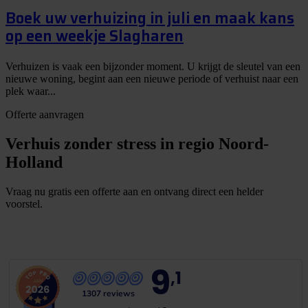
Boek uw verhuizing in juli en maak kans
op een weekje Slagharen
Verhuizen is vaak een bijzonder moment. U krijgt de sleutel van een
nieuwe woning, begint aan een nieuwe periode of verhuist naar een
plek waar...
Offerte aanvragen
Verhuis zonder stress in regio Noord-
Holland
Vraag nu gratis een offerte aan en ontvang direct een helder
voorstel.
G
r
a
t
i
s
o
f
f
e
r
t
e
b
i
n
n
e
n
1
m
i
n
u
u
t
9
,1
1307 reviews