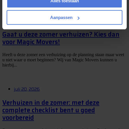
Alles toestaan
Aanpassen
juli 24, 2026
Gaat u deze zomer verhuizen? Kies dan
voor Magic Movers!
Heeft u deze zomer een verhuizing op de planning staan maar weet
u niet waar u moet beginnen? Wij van Magic Movers kunnen u
hierbij...
juli 20, 2026
Verhuizen in de zomer: met deze
complete checklist bent u goed
voorbereid