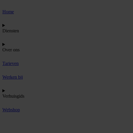
Home
Diensten
Over ons
Tarieven
Werken bij
Verhuisgids
Webshop
O
f
f
e
r
t
e
a
a
n
v
r
a
g
e
n