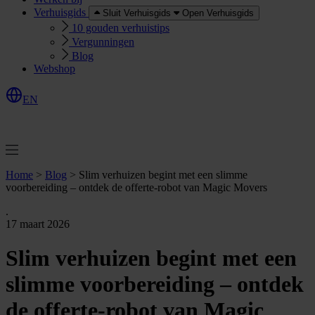
Verhuisgids
Sluit Verhuisgids
Open Verhuisgids
10 gouden verhuistips
Vergunningen
Blog
Webshop
EN
O
e
r
e
a
a
n
v
r
a
g
e
n
f
f
t
Home
>
Blog
>
Slim verhuizen begint met een slimme
voorbereiding – ontdek de offerte-robot van Magic Movers
.
17 maart 2026
Slim verhuizen begint met een
slimme voorbereiding – ontdek
de offerte-robot van Magic