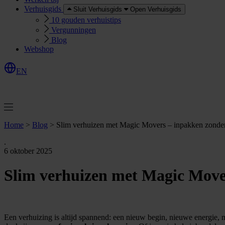
Verhuisgids
Sluit Verhuisgids
Open Verhuisgids
10 gouden verhuistips
Vergunningen
Blog
Webshop
EN
O
e
r
e
a
a
n
v
r
a
g
e
n
f
f
t
Home
>
Blog
>
Slim verhuizen met Magic Movers – inpakken zonder
.
6 oktober 2025
Slim verhuizen met Magic Mover
Een verhuizing is altijd spannend: een nieuw begin, nieuwe energie