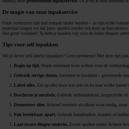
dankzij onze
professionele inpakservice
. Of je nu je hele inboedel w
De magie van onze inpakservice
Onze verhuizers zijn niet zomaar sterke handen – ze zijn echte vakme
materiaal zorgen we dat jouw spullen zonder een kras op hun nieuwe
Het grote voordeel? Jij hebt je handen vrij voor de leuke dingen: ad
Tips voor zelf inpakken
Wil je liever zelf (deels) inpakken? Geen probleem! Met deze tips pak 
Begin op tijd.
Begin minimaal twee weken voor de verhuisdag me
Gebruik stevige dozen.
Investeer in kwaliteit – gescheurde do
Label alles.
Zet op elke doos wat erin zit én naar welke kamer he
Bescherm je meubels.
Gebruik verhuisdekens, noppenfolie of
Demonteer slim.
Schroef meubels uit elkaar waar nodig, maar h
Pak breekbaar apart.
Gebruik handdoeken, kranten of bubbelf
Laat zware dingen onderin.
Zware spullen onder, lichtere bov