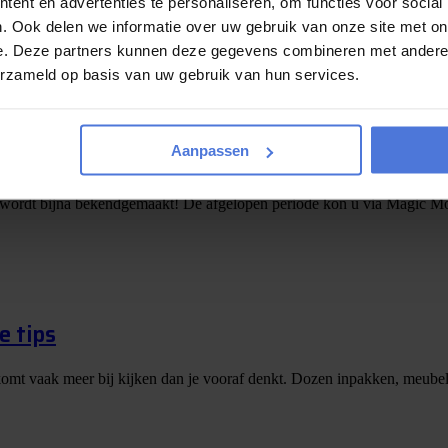
ent en advertenties te personaliseren, om functies voor social
. Ook delen we informatie over uw gebruik van onze site met on
e. Deze partners kunnen deze gegevens combineren met andere i
erzameld op basis van uw gebruik van hun services.
augustus maken we de winnaar bekend!
Aanpassen
 wordt bijna bekendgemaakt! De afgelopen periode kon u via Magic Mo
e tips
er komt vaak meer bij kijken dan je vooraf denkt. Dozen inpakken, meubels