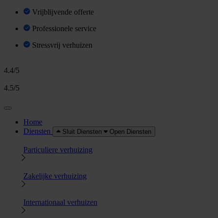
Vrijblijvende offerte
Professionele service
Stressvrij verhuizen
4.4/5
4.5/5
Home
Diensten
Sluit Diensten
Open Diensten
Particuliere verhuizing
Zakelijke verhuizing
Internationaal verhuizen