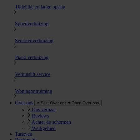
Tijdelijke en lange opslag
Spoedverhuizing
Seniorenverhuizing
Piano verhuizing
Verhuislift service
Woningontruiming
Over ons
Sluit Over ons
Open Over ons
Ons verhaal
Reviews
Achter de schermen
Werkgebied
Tarieven
Werken bij