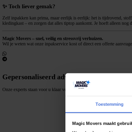
✨ Toch liever gemak?
Zelf inpakken kan prima, maar eerlijk is eerlijk: het is tijdrovend, sto
kledingkast – en zorgen dat alles tiptop aankomt. Je hoeft alleen nog 
Magic Movers – snel, veilig en stressvrij verhuizen.
Wil je weten wat onze inpakservice kost of direct een offerte aanvra
Gepersonaliseerd advies?
Onze experts staan voor u klaar voor elke vraag!
Toestemming
S
t
e
l
e
e
n
v
r
a
a
g
Magic Movers maakt gebrui