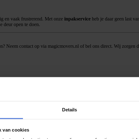
ffig en vaak frustrerend. Met onze
inpakservice
heb je daar geen last van
de deur open te doen.
gen? Neem contact op via
magicmovers.nl
of bel ons direct. Wij zorgen 
Details
k van cookies