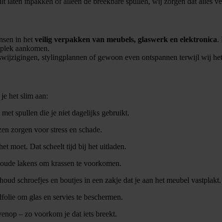
ilt laten inpakken of alleen de breekbare spullen, wij zorgen dat alles ve
nsen in het
veilig verpakken van meubels, glaswerk en elektronica
.
 plek aankomen.
reswijzigingen, stylingplannen of gewoon even ontspannen terwijl wij he
je het slim aan:
t spullen die je niet dagelijks gebruikt.
zen zorgen voor stress en schade.
t moet. Dat scheelt tijd bij het uitladen.
 oude lakens om krassen te voorkomen.
oud schroefjes en boutjes in een zakje dat je aan het meubel vastplakt.
olie om glas en servies te beschermen.
enop – zo voorkom je dat iets breekt.