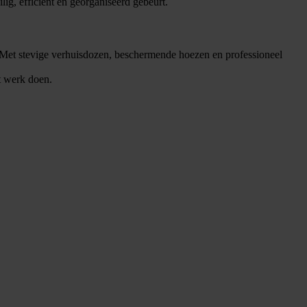
ilig, efficiënt en georganiseerd gebeurt.
 Met stevige verhuisdozen, beschermende hoezen en professioneel
t werk doen.