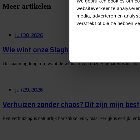
We gebruiken cookies om cont
Meer artikelen
websiteverkeer te analyseren
media, adverteren en analys
verstrekt of die ze hebben v
juli 30, 2026
Wie wint onze Slagharen-winactie? Op 1 
De spanning loopt op, want de winnaar van onze Slagharen-winactie
juli 29, 2026
Verhuizen zonder chaos? Dit zijn mijn best
Een verhuizing is natuurlijk hartstikke leuk, maar eerlijk is eerlijk: 