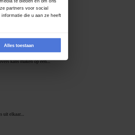
 media te bieden en om ons
ze partners voor social
nformatie die u aan ze heeft
Alles toestaan
vers kans maken op een...
 uit elkaar...