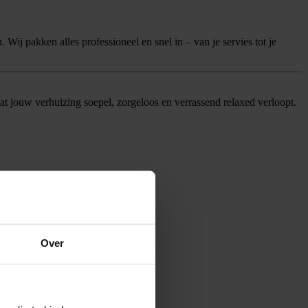
. Wij pakken alles professioneel en snel in – van je servies tot je
dat jouw verhuizing soepel, zorgeloos en verrassend relaxed verloopt.
Over