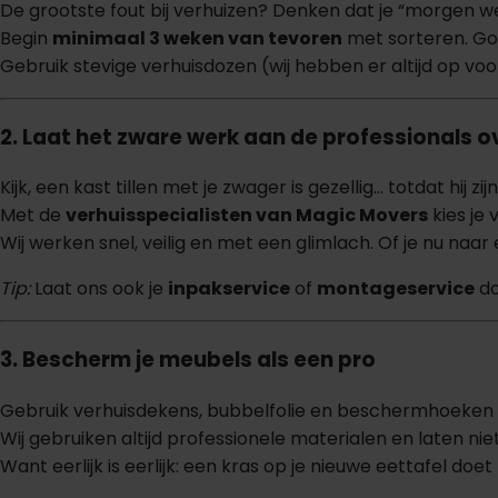
De grootste fout bij verhuizen? Denken dat je “morgen we
Begin
minimaal 3 weken van tevoren
met sorteren. Goo
Gebruik stevige verhuisdozen (wij hebben er altijd op voor
2. Laat het zware werk aan de professionals o
Kijk, een kast tillen met je zwager is gezellig… totdat hij zij
Met de
verhuisspecialisten van Magic Movers
kies je 
Wij werken snel, veilig en met een glimlach. Of je nu naar
Tip:
Laat ons ook je
inpakservice
of
montageservice
do
3. Bescherm je meubels als een pro
Gebruik verhuisdekens, bubbelfolie en beschermhoeken
Wij gebruiken altijd professionele materialen en laten nie
Want eerlijk is eerlijk: een kras op je nieuwe eettafel doet