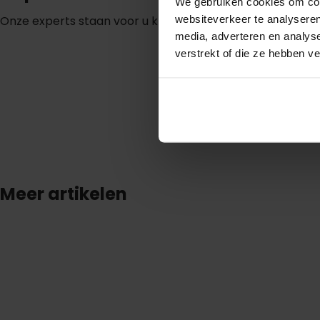
We gebruiken cookies om cont
websiteverkeer te analyseren
Onze experts staan voor u klaar voor elke vraag!
media, adverteren en analys
verstrekt of die ze hebben v
S
t
e
l
e
e
n
v
r
a
a
g
Meer artikelen