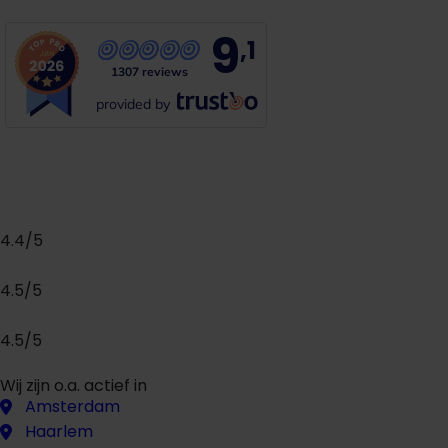
9
,1
1307 reviews
provided by
4.4/5
4.5/5
4.5/5
Wij zijn o.a. actief in
Amsterdam
Haarlem