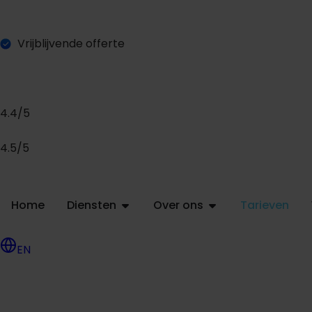
Vrijblijvende offerte
4.4/5
4.5/5
Home
Diensten
Over ons
Tarieven
EN
O
a
a
a
g
e
e
n
v
e
n
f
f
r
t
r