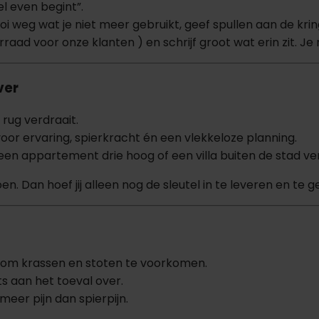
l even begint”.
i weg wat je niet meer gebruikt, geef spullen aan de krin
raad voor onze klanten ) en schrijf groot wat erin zit. Je 
ver
n rug verdraait.
voor ervaring, spierkracht én een vlekkeloze planning.
 een appartement drie hoog of een villa buiten de stad ver
en. Dan hoef jij alleen nog de sleutel in te leveren en te g
 om krassen en stoten te voorkomen.
ts aan het toeval over.
 meer pijn dan spierpijn.