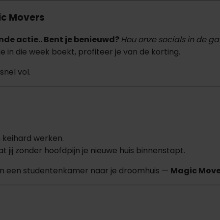
gic Movers
nde actie.. Bent je benieuwd?
Hou onze socials in de ga
e in die week boekt, profiteer je van de korting.
nel vol.
 keihard werken.
t jij zonder hoofdpijn je nieuwe huis binnenstapt.
van een studentenkamer naar je droomhuis —
Magic Move