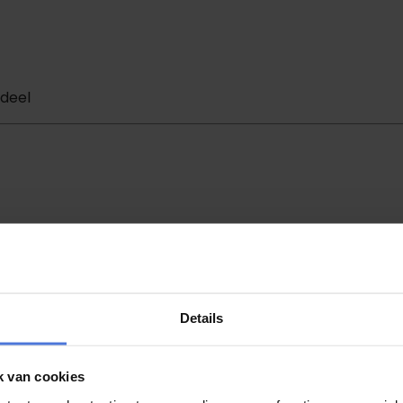
rdeel
imlach.
Details
k van cookies