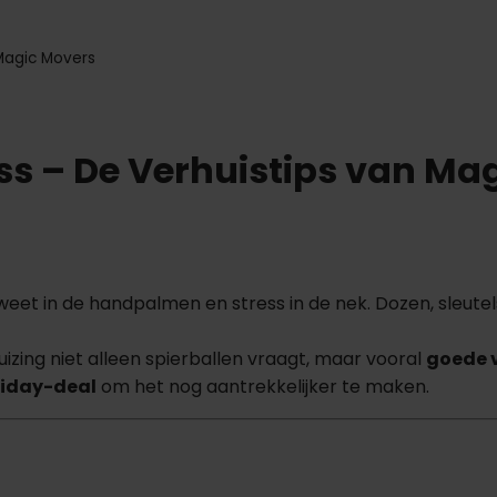
 Magic Movers
ss – De Verhuistips van Ma
weet in de handpalmen en stress in de nek. Dozen, sleute
zing niet alleen spierballen vraagt, maar vooral
goede 
riday-deal
om het nog aantrekkelijker te maken.