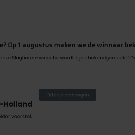
ie? Op 1 augustus maken we de winnaar be
 onze Slagharen-winactie wordt bijna bekendgemaakt! De
Offerte aanvragen
d-Holland
lder voorstel.