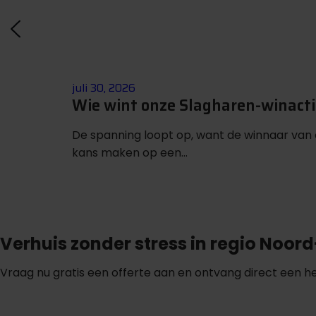
juli 30, 2026
Wie wint onze Slagharen-winact
De spanning loopt op, want de winnaar van
kans maken op een...
Verhuis zonder stress in regio Noor
Vraag nu gratis een offerte aan en ontvang direct een he
G
m
r
a
t
i
s
o
f
f
e
r
t
e
b
i
n
n
e
n
1
i
n
u
u
t