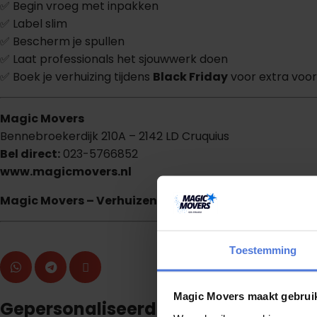
✅ Begin vroeg met inpakken
✅ Label slim
✅ Bescherm je spullen
✅ Laat professionals het sjouwwerk doen
✅ Boek je verhuizing tijdens
Black Friday
voor extra voo
Magic Movers
Bennebroekerdijk 210A – 2142 LD Cruquius
Bel direct:
023-5766852
www.magicmovers.nl
Magic Movers – Verhuizen zonder gedoe, mét een gl
Toestemming
Magic Movers maakt gebrui
Gepersonaliseerd advies?