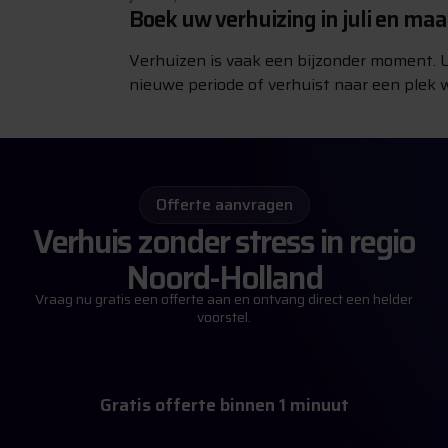
Boek uw verhuizing in juli en ma
Verhuizen is vaak een bijzonder moment. U
nieuwe periode of verhuist naar een plek w
Offerte aanvragen
Verhuis zonder stress in regio
Noord-Holland
Vraag nu gratis een offerte aan en ontvang direct een helder
voorstel.
m
G
r
a
t
i
s
o
f
f
e
r
t
e
b
i
n
n
e
n
1
i
n
u
u
t