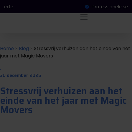
Professionele service
O
a
a
a
g
e
e
n
v
e
n
f
f
t
r
r
Home
>
Blog
>
Stressvrij verhuizen aan het einde van het
jaar met Magic Movers
.
30 december 2025
Stressvrij verhuizen aan het
einde van het jaar met Magic
Movers