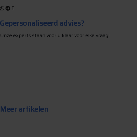
Gepersonaliseerd advies?
Onze experts staan voor u klaar voor elke vraag!
S
t
e
l
e
e
n
v
r
a
a
g
Meer artikelen