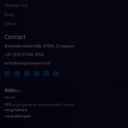
Werken bij
Blog
Shop
Contact
Bennebroekerdijk 210A, Cruquius
+31 (23) 5766 852
info@magicmovers.nl
2025 Magic Movers B.V.
Bewuste
keuze
van
Privacy
Algemene voorwaarden
Cookies
recyclebare
verpakkingen