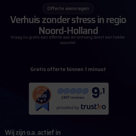
Offerte aanvragen
Verhuis zonder stress in regio
Noord-Holland
Vraag nu gratis een offerte aan en ontvang direct een helder
voorstel.
G
r
a
t
i
s
o
f
f
e
r
t
e
b
i
n
n
e
n
1
m
i
n
u
u
t
9
,1
1307 reviews
provided by
Wij zijn o.a. actief in