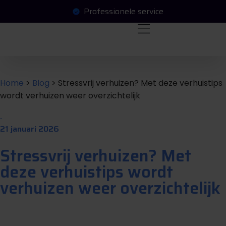
Professionele service
O
a
a
a
g
e
e
n
v
e
n
f
f
t
r
r
Home
>
Blog
>
Stressvrij verhuizen? Met deze verhuistips
wordt verhuizen weer overzichtelijk
.
21 januari 2026
Stressvrij verhuizen? Met
deze verhuistips wordt
verhuizen weer overzichtelijk