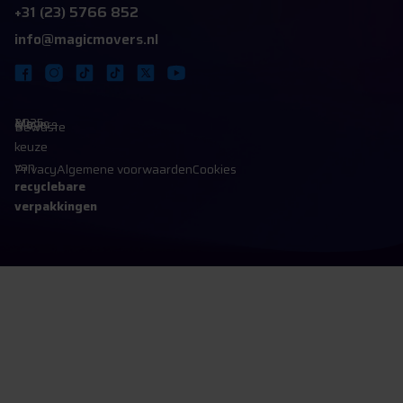
+31 (23) 5766 852
info@magicmovers.nl
2025 Magic Movers B.V.
Bewuste
keuze
van
Privacy
Algemene voorwaarden
Cookies
recyclebare
verpakkingen