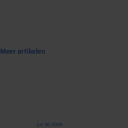
S
t
e
l
e
e
n
v
r
a
a
g
Meer artikelen
juli 30, 2026