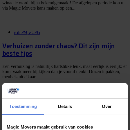
winactie wordt bijna bekendgemaakt! De afgelopen periode kon u
via Magic Movers kans maken op een...
juli 29, 2026
Verhuizen zonder chaos? Dit zijn mijn
beste tips
Een verhuizing is natuurlijk hartstikke leuk, maar eerlijk is eerlijk: er
komt vaak meer bij kijken dan je vooraf denkt. Dozen inpakken,
meubels uit elkaar...
juli 27, 2026
Toestemming
Details
Over
Boek uw verhuizing in juli en maak kans
op een weekje Slagharen
Magic Movers maakt gebruik van cookies