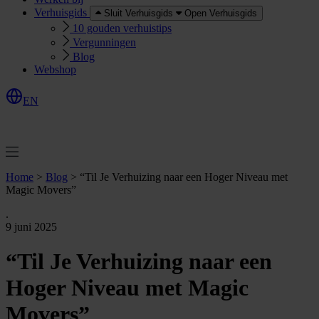
Verhuisgids
Sluit Verhuisgids
Open Verhuisgids
10 gouden verhuistips
Vergunningen
Blog
Webshop
EN
O
e
r
e
a
a
n
v
r
a
g
e
n
f
f
t
Home
>
Blog
>
“Til Je Verhuizing naar een Hoger Niveau met
Magic Movers”
.
9 juni 2025
“Til Je Verhuizing naar een
Hoger Niveau met Magic
Movers”