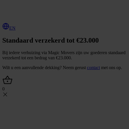
O
f
f
e
r
t
e
a
a
n
v
r
a
g
e
n
EN
Standaard verzekerd tot €23.000
Bij iedere verhuizing via Magic Movers zijn uw goederen standaard
verzekerd tot een bedrag van €23.000.
Wilt u een aanvullende dekking? Neem gerust
contact
met ons op.
0