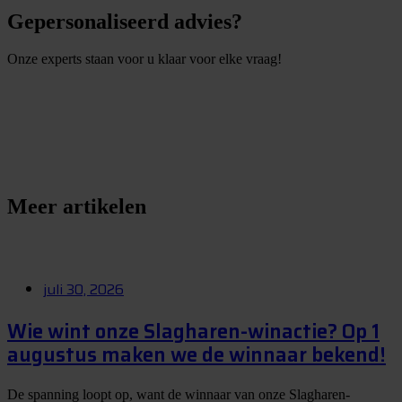
Gepersonaliseerd advies?
Onze experts staan voor u klaar voor elke vraag!
S
t
e
l
e
e
n
v
r
a
a
g
Meer artikelen
juli 30, 2026
Wie wint onze Slagharen-winactie? Op 1
augustus maken we de winnaar bekend!
De spanning loopt op, want de winnaar van onze Slagharen-