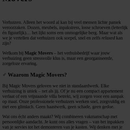
Verhuizen. Alleen het woord al kan bij veel mensen lichte paniek
veroorzaken. Dozen, meubels, inpakstress, losse schroeven (letterlijk
én figuurlijk)… het lijkt soms een onmogelijke berg. Maar wat als
we je vertellen dat verhuizen ook soepel, snel en zelfs
relaxed
kan
zijn?
Welkom bij
Magic Movers
– het verhuisbedrijf waar jouw
verhuizing geen stressvolle klus is, maar een georganiseerde,
zorgeloze ervaring.
‍♂️ Waarom Magic Movers?
Bij Magic Movers geloven we niet in standaardwerk. Elke
verhuizing is uniek – net als jij. Of je nu een compact appartement
verlaat of een vrijstaande villa betrekt, wij zorgen voor een aanpak
op maat. Onze professionele verhuizers werken snel, zorgvuldig en
met een glimlach. Geen haastwerk, geen schade, geen gedoe.
Wat ons écht anders maakt? Wij combineren vakmanschap met
persoonlijke aandacht. Je kunt ons alles vragen – van het inpakken
van je servies tot het demonteren van je kasten. Wij denken met je