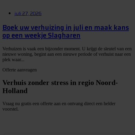
juli 27, 2026
Boek uw verhuizing in juli en maak kans
op een weekje Slagharen
Verhuizen is vaak een bijzonder moment. U krijgt de sleutel van een
nieuwe woning, begint aan een nieuwe periode of verhuist naar een
plek waar...
Offerte aanvragen
Verhuis zonder stress in regio Noord-
Holland
Vraag nu gratis een offerte aan en ontvang direct een helder
voorstel.
G
r
a
t
i
s
o
f
f
e
r
t
e
b
i
n
n
e
n
1
m
i
n
u
u
t