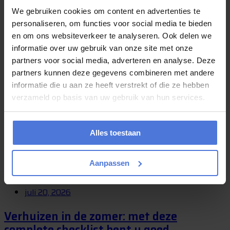
Verhuizen is vaak een bijzonder moment. U krijgt de sleutel van een
We gebruiken cookies om content en advertenties te
nieuwe woning, begint aan een nieuwe periode of verhuist naar een
personaliseren, om functies voor social media te bieden
plek waar...
en om ons websiteverkeer te analyseren. Ook delen we
informatie over uw gebruik van onze site met onze
partners voor social media, adverteren en analyse. Deze
juli 24, 2026
partners kunnen deze gegevens combineren met andere
informatie die u aan ze heeft verstrekt of die ze hebben
Gaat u deze zomer verhuizen? Kies dan
verzameld op basis van uw gebruik van hun services.
voor Magic Movers!
Heeft u deze zomer een verhuizing op de planning staan maar weet
Alles toestaan
u niet waar u moet beginnen? Wij van Magic Movers kunnen u
hierbij...
Aanpassen
juli 20, 2026
Verhuizen in de zomer: met deze
complete checklist bent u goed