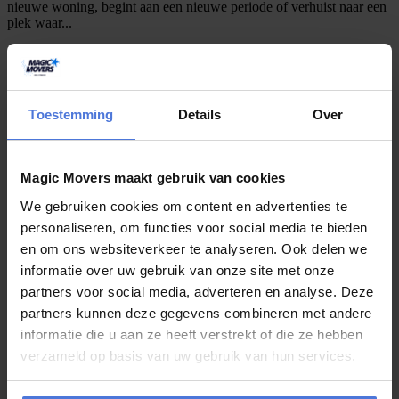
nieuwe woning, begint aan een nieuwe periode of verhuist naar een
plek waar...
juli 24, 2026
Toestemming
Details
Over
Gaat u deze zomer verhuizen? Kies dan
voor Magic Movers!
Magic Movers maakt gebruik van cookies
Heeft u deze zomer een verhuizing op de planning staan maar weet
We gebruiken cookies om content en advertenties te
u niet waar u moet beginnen? Wij van Magic Movers kunnen u
personaliseren, om functies voor social media te bieden
hierbij...
en om ons websiteverkeer te analyseren. Ook delen we
informatie over uw gebruik van onze site met onze
partners voor social media, adverteren en analyse. Deze
juli 20, 2026
partners kunnen deze gegevens combineren met andere
informatie die u aan ze heeft verstrekt of die ze hebben
Verhuizen in de zomer: met deze
verzameld op basis van uw gebruik van hun services.
complete checklist bent u goed
voorbereid