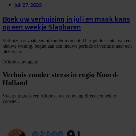
juli 27, 2026
Boek uw verhuizing in juli en maak kans
op een weekje Slagharen
Verhuizen is vaak een bijzonder moment. U krijgt de sleutel van een
nieuwe woning, begint aan een nieuwe periode of verhuist naar een
plek waar...
Offerte aanvragen
Verhuis zonder stress in regio Noord-
Holland
Vraag nu gratis een offerte aan en ontvang direct een helder
voorstel.
G
r
a
t
i
s
o
f
f
e
r
t
e
b
i
n
n
e
n
1
m
i
n
u
u
t
,1