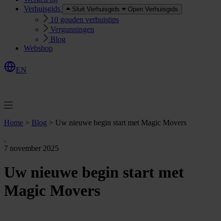
Verhuisgids
Sluit Verhuisgids
Open Verhuisgids
10 gouden verhuistips
Vergunningen
Blog
Webshop
EN
O
e
r
e
a
a
n
v
r
a
g
e
n
f
f
t
Home
>
Blog
>
Uw nieuwe begin start met Magic Movers
.
7 november 2025
Uw nieuwe begin start met
Magic Movers