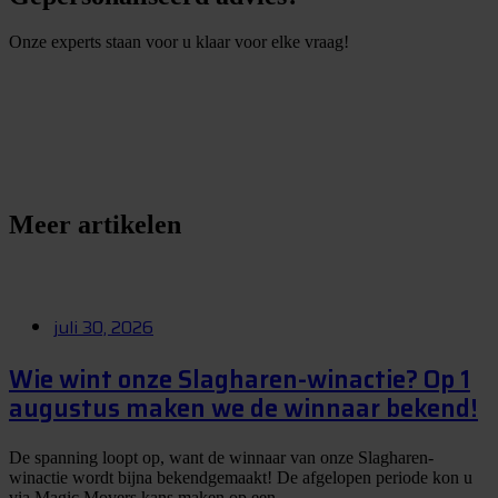
Onze experts staan voor u klaar voor elke vraag!
S
t
e
l
e
e
n
v
r
a
a
g
Meer artikelen
juli 30, 2026
Wie wint onze Slagharen-winactie? Op 1
augustus maken we de winnaar bekend!
De spanning loopt op, want de winnaar van onze Slagharen-
winactie wordt bijna bekendgemaakt! De afgelopen periode kon u
via Magic Movers kans maken op een...