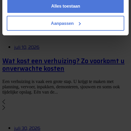
Alles toestaan
De zomer is een populaire periode om te verhuizen. De dagen zijn
langer, de kans op aangenaam weer is groter en veel mensen hebben
rond...
Aanpassen
juli 10, 2026
Wat kost een verhuizing? Zo voorkomt u
onverwachte kosten
Een verhuizing is vaak een grote stap. U krijgt te maken met
planning, vervoer, inpakken, demonteren, sjouwen en soms ook
tijdelijke opslag. Eén van de...
juli 30, 2026