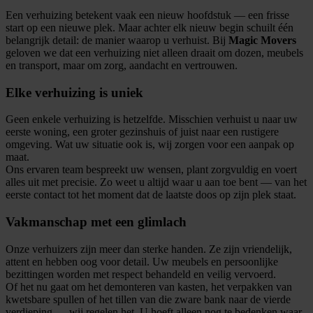
Een verhuizing betekent vaak een nieuw hoofdstuk — een frisse
start op een nieuwe plek. Maar achter elk nieuw begin schuilt één
belangrijk detail: de manier waarop u verhuist. Bij
Magic Movers
geloven we dat een verhuizing niet alleen draait om dozen, meubels
en transport, maar om zorg, aandacht en vertrouwen.
Elke verhuizing is uniek
Geen enkele verhuizing is hetzelfde. Misschien verhuist u naar uw
eerste woning, een groter gezinshuis of juist naar een rustigere
omgeving. Wat uw situatie ook is, wij zorgen voor een aanpak op
maat.
Ons ervaren team bespreekt uw wensen, plant zorgvuldig en voert
alles uit met precisie. Zo weet u altijd waar u aan toe bent — van het
eerste contact tot het moment dat de laatste doos op zijn plek staat.
Vakmanschap met een glimlach
Onze verhuizers zijn meer dan sterke handen. Ze zijn vriendelijk,
attent en hebben oog voor detail. Uw meubels en persoonlijke
bezittingen worden met respect behandeld en veilig vervoerd.
Of het nu gaat om het demonteren van kasten, het verpakken van
kwetsbare spullen of het tillen van die zware bank naar de vierde
verdieping — wij regelen het. U hoeft alleen nog te bedenken waar