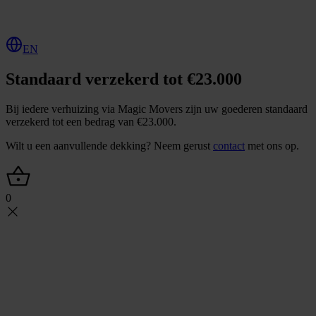
O
f
f
e
r
t
e
a
a
n
v
r
a
g
e
n
EN
Standaard verzekerd tot €23.000
Bij iedere verhuizing via Magic Movers zijn uw goederen standaard
verzekerd tot een bedrag van €23.000.
Wilt u een aanvullende dekking? Neem gerust
contact
met ons op.
0