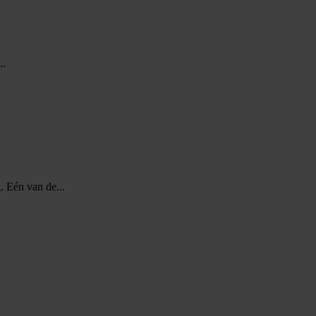
..
. Eén van de...