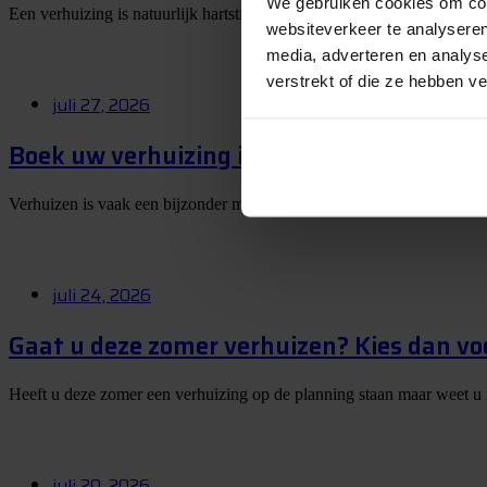
We gebruiken cookies om cont
Een verhuizing is natuurlijk hartstikke leuk, maar eerlijk is eerlijk: 
websiteverkeer te analyseren
media, adverteren en analys
verstrekt of die ze hebben v
juli 27, 2026
Boek uw verhuizing in juli en maak kans 
Verhuizen is vaak een bijzonder moment. U krijgt de sleutel van een 
juli 24, 2026
Gaat u deze zomer verhuizen? Kies dan vo
Heeft u deze zomer een verhuizing op de planning staan maar weet u
juli 20, 2026