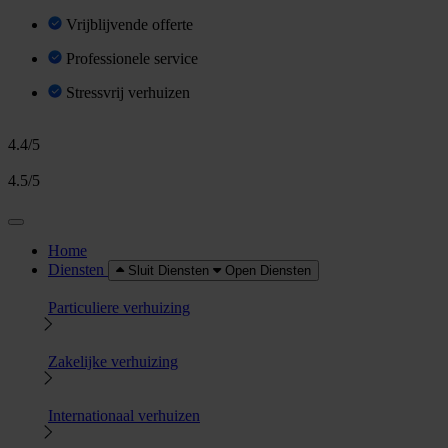
Vrijblijvende offerte
Professionele service
Stressvrij verhuizen
4.4/5
4.5/5
Home
Diensten
Sluit Diensten
Open Diensten
Particuliere verhuizing
Zakelijke verhuizing
Internationaal verhuizen