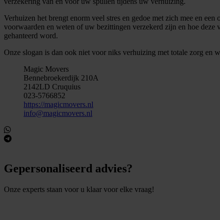
verzekering van en voor uw spullen tijdens uw verhuizing.
Verhuizen het brengt enorm veel stres en gedoe met zich mee en een 
voorwaarden en weten of uw bezittingen verzekerd zijn en hoe deze ve
gehanteerd word.
Onze slogan is dan ook niet voor niks verhuizing met totale zorg en wi
Magic Movers
Bennebroekerdijk 210A
2142LD Cruquius
023-5766852
https://magicmovers.nl
info@magicmovers.nl
Gepersonaliseerd advies?
Onze experts staan voor u klaar voor elke vraag!