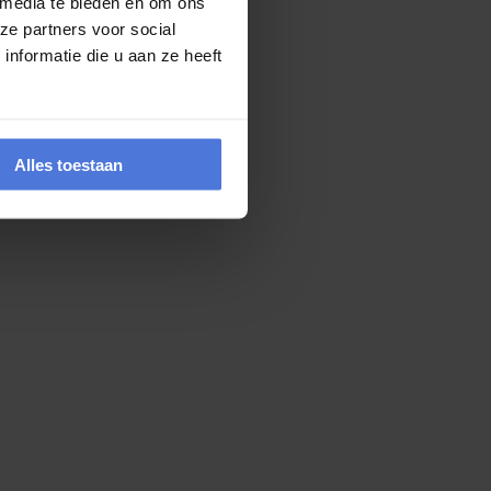
 media te bieden en om ons
 uit elkaar...
ze partners voor social
nformatie die u aan ze heeft
Alles toestaan
 waar...