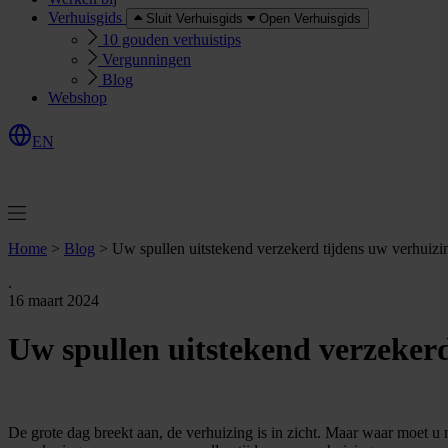
Verhuisgids
Sluit Verhuisgids
Open Verhuisgids
10 gouden verhuistips
Vergunningen
Blog
Webshop
EN
O
e
r
e
a
a
n
v
r
a
g
e
n
f
f
t
Home
>
Blog
>
Uw spullen uitstekend verzekerd tijdens uw verhuizi
.
16 maart 2024
Uw spullen uitstekend verzekerd
De grote dag breekt aan, de verhuizing is in zicht. Maar waar moet 