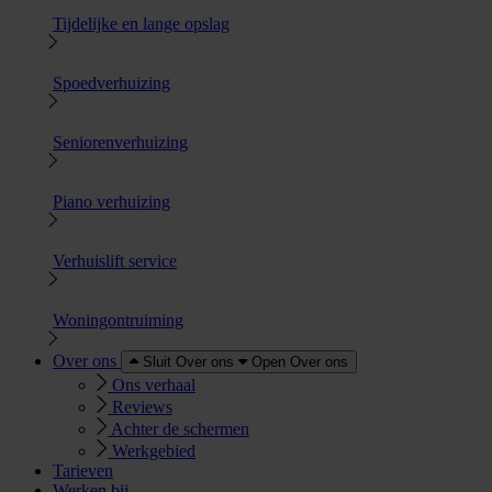
Tijdelijke en lange opslag
Spoedverhuizing
Seniorenverhuizing
Piano verhuizing
Verhuislift service
Woningontruiming
Over ons
Sluit Over ons
Open Over ons
Ons verhaal
Reviews
Achter de schermen
Werkgebied
Tarieven
Werken bij