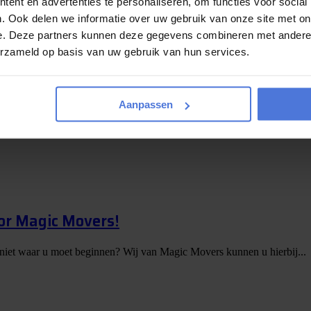
ent en advertenties te personaliseren, om functies voor social
er komt vaak meer bij kijken dan je vooraf denkt. Dozen inpakken, meubels
. Ook delen we informatie over uw gebruik van onze site met on
e. Deze partners kunnen deze gegevens combineren met andere i
erzameld op basis van uw gebruik van hun services.
op een weekje Slagharen
Aanpassen
nieuwe woning, begint aan een nieuwe periode of verhuist naar een plek
or Magic Movers!
 niet waar u moet beginnen? Wij van Magic Movers kunnen u hierbij...