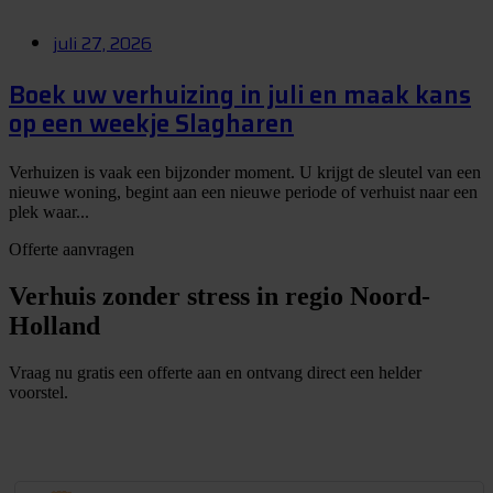
juli 27, 2026
Boek uw verhuizing in juli en maak kans
op een weekje Slagharen
Verhuizen is vaak een bijzonder moment. U krijgt de sleutel van een
nieuwe woning, begint aan een nieuwe periode of verhuist naar een
plek waar...
Offerte aanvragen
Verhuis zonder stress in regio Noord-
Holland
Vraag nu gratis een offerte aan en ontvang direct een helder
voorstel.
G
r
a
t
i
s
o
f
f
e
r
t
e
b
i
n
n
e
n
1
m
i
n
u
u
t