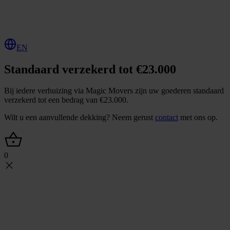
O
f
f
e
r
t
e
a
a
n
v
r
a
g
e
n
EN
Standaard verzekerd tot €23.000
Bij iedere verhuizing via Magic Movers zijn uw goederen standaard
verzekerd tot een bedrag van €23.000.
Wilt u een aanvullende dekking? Neem gerust
contact
met ons op.
0