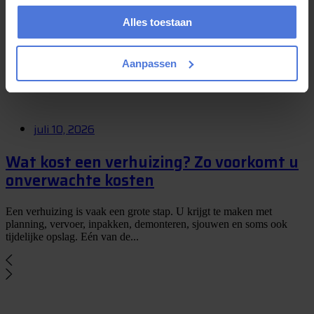
voorbereid
Alles toestaan
De zomer is een populaire periode om te verhuizen. De dagen zijn
langer, de kans op aangenaam weer is groter en veel mensen hebben
Aanpassen
rond...
juli 10, 2026
Wat kost een verhuizing? Zo voorkomt u
onverwachte kosten
Een verhuizing is vaak een grote stap. U krijgt te maken met
planning, vervoer, inpakken, demonteren, sjouwen en soms ook
tijdelijke opslag. Eén van de...