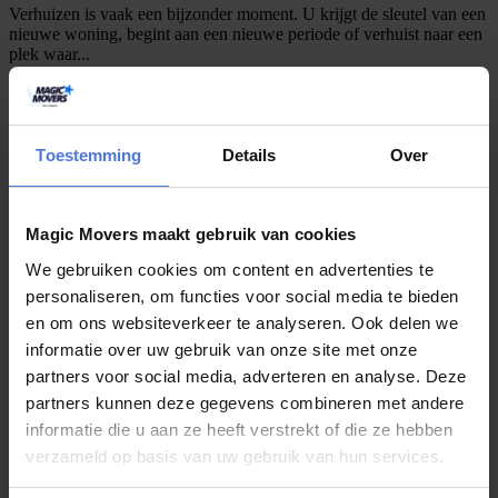
Verhuizen is vaak een bijzonder moment. U krijgt de sleutel van een
nieuwe woning, begint aan een nieuwe periode of verhuist naar een
plek waar...
juli 24, 2026
Toestemming
Details
Over
Gaat u deze zomer verhuizen? Kies dan
voor Magic Movers!
Magic Movers maakt gebruik van cookies
We gebruiken cookies om content en advertenties te
Heeft u deze zomer een verhuizing op de planning staan maar weet
personaliseren, om functies voor social media te bieden
u niet waar u moet beginnen? Wij van Magic Movers kunnen u
hierbij...
en om ons websiteverkeer te analyseren. Ook delen we
informatie over uw gebruik van onze site met onze
partners voor social media, adverteren en analyse. Deze
partners kunnen deze gegevens combineren met andere
juli 20, 2026
informatie die u aan ze heeft verstrekt of die ze hebben
Verhuizen in de zomer: met deze
verzameld op basis van uw gebruik van hun services.
complete checklist bent u goed