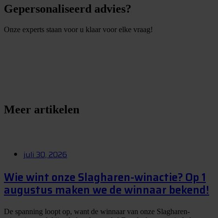
Gepersonaliseerd advies?
Onze experts staan voor u klaar voor elke vraag!
S
t
e
l
e
e
n
v
r
a
a
g
Meer artikelen
juli 30, 2026
Wie wint onze Slagharen-winactie? Op 1
augustus maken we de winnaar bekend!
De spanning loopt op, want de winnaar van onze Slagharen-