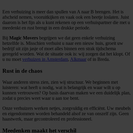
Een verhuizing is meer dan spullen van A naar B brengen. Het is
afscheid nemen, vooruitkijken en vaak ook een beetje loslaten. Juist
daarom is het fijn als u kunt rekenen op een verhuispartner die met u
meedenkt en rust brengt in een drukke periode.
Bij
Magic Movers
begrijpen we dat geen enkele verhuizing
hetzelfde is. Misschien verhuist u naar een nieuw huis, groeit uw
bedrijf uit zijn jasje of moet alles binnen een strak tijdschema
geregeld worden. Wat de situatie ook is: wij zorgen dat het klopt. Of
u nu moet
verhuizen in Amsterdam
,
Alkmaar
of in Breda.
Rust in de chaos
Waar anderen stress zien, zien wij structuur. We beginnen met
luisteren: wat heeft u nodig, wat is belangrijk en waar wilt u op
kunnen vertrouwen? Op basis daarvan maken we een duidelijk plan,
zodat u precies weet waar u aan toe bent.
Onze verhuizers werken netjes, zorgvuldig en efficiënt. Uw meubels
en eigendommen worden behandeld alsof ze van onszelf zijn. Geen
haastwerk, maar gecontroleerd en professioneel.
Meedenken maakt het verschil