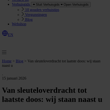
Verhuisgids
Sluit Verhuisgids
Open Verhuisgids
10 gouden verhuistips
Vergunningen
Blog
Webshop
EN
O
e
r
e
a
a
n
v
r
a
g
e
n
f
f
t
Home
>
Blog
>
Van sleuteloverdracht tot laatste doos: wij staan
naast u
.
15 januari 2026
Van sleuteloverdracht tot
laatste doos: wij staan naast u