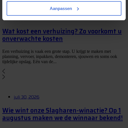
Aanpassen
juli 10, 2026
Wat kost een verhuizing? Zo voorkomt u
onverwachte kosten
Een verhuizing is vaak een grote stap. U krijgt te maken met
planning, vervoer, inpakken, demonteren, sjouwen en soms ook
tijdelijke opslag. Eén van de...
juli 30, 2026
Wie wint onze Slagharen-winactie? Op 1
augustus maken we de winnaar bekend!