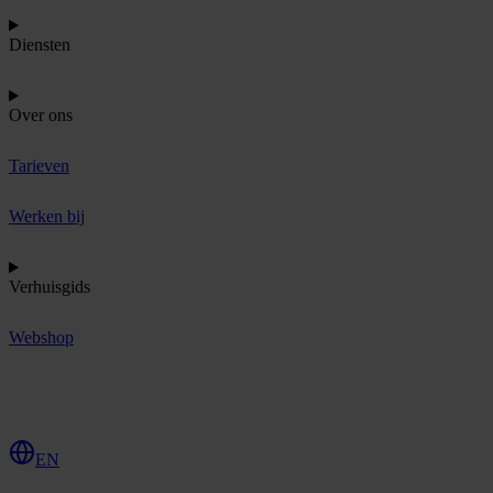
Diensten
Over ons
Tarieven
Werken bij
Verhuisgids
Webshop
O
f
f
e
r
t
e
a
a
n
v
r
a
g
e
n
EN