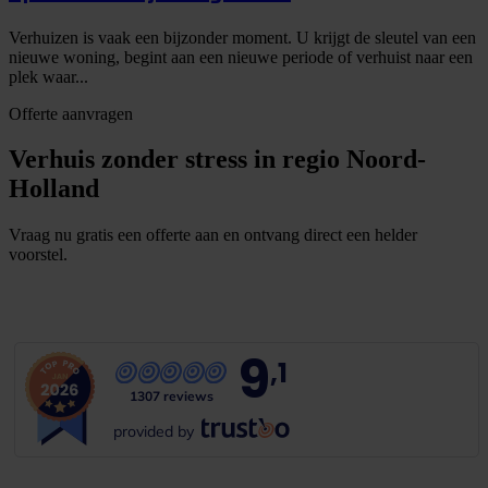
Verhuizen is vaak een bijzonder moment. U krijgt de sleutel van een
nieuwe woning, begint aan een nieuwe periode of verhuist naar een
plek waar...
Offerte aanvragen
Verhuis zonder stress in regio Noord-
Holland
Vraag nu gratis een offerte aan en ontvang direct een helder
voorstel.
G
r
a
t
i
s
o
f
f
e
r
t
e
b
i
n
n
e
n
1
m
i
n
u
u
t
9
,1
1307 reviews
provided by