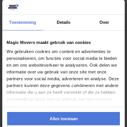
juli 24, 2026
Gaat u deze zomer verhuizen? Kies dan
voor Magic Movers!
Toestemming
Details
Over
Heeft u deze zomer een verhuizing op de planning staan maar weet
u niet waar u moet beginnen? Wij van Magic Movers kunnen u
Magic Movers maakt gebruik van cookies
hierbij...
We gebruiken cookies om content en advertenties te
personaliseren, om functies voor social media te bieden
en om ons websiteverkeer te analyseren. Ook delen we
juli 20, 2026
informatie over uw gebruik van onze site met onze
partners voor social media, adverteren en analyse. Deze
Verhuizen in de zomer: met deze
partners kunnen deze gegevens combineren met andere
complete checklist bent u goed
informatie die u aan ze heeft verstrekt of die ze hebben
voorbereid
verzameld op basis van uw gebruik van hun services.
De zomer is een populaire periode om te verhuizen. De dagen zijn
langer, de kans op aangenaam weer is groter en veel mensen hebben
Alles toestaan
rond...