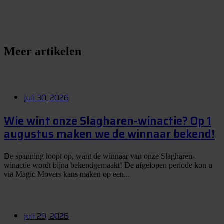
S
t
e
l
e
e
n
v
r
a
a
g
Meer artikelen
juli 30, 2026
Wie wint onze Slagharen-winactie? Op 1
augustus maken we de winnaar bekend!
De spanning loopt op, want de winnaar van onze Slagharen-
winactie wordt bijna bekendgemaakt! De afgelopen periode kon u
via Magic Movers kans maken op een...
juli 29, 2026