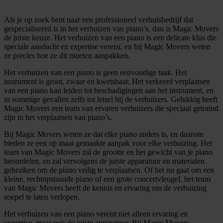
Als je op zoek bent naar een professioneel verhuisbedrijf dat
gespecialiseerd is in het verhuizen van piano’s, dan is Magic Movers
de juiste keuze. Het verhuizen van een piano is een delicate klus die
speciale aandacht en expertise vereist, en bij Magic Movers weten
ze precies hoe ze dit moeten aanpakken.
Het verhuizen van een piano is geen eenvoudige taak. Het
instrument is groot, zwaar en kwetsbaar. Het verkeerd verplaatsen
van een piano kan leiden tot beschadigingen aan het instrument, en
in sommige gevallen zelfs tot letsel bij de verhuizers. Gelukkig heeft
Magic Movers een team van ervaren verhuizers die speciaal getraind
zijn in het verplaatsen van piano’s.
Bij Magic Movers weten ze dat elke piano anders is, en daarom
bieden ze een op maat gemaakte aanpak voor elke verhuizing. Het
team van Magic Movers zal de grootte en het gewicht van je piano
beoordelen, en zal vervolgens de juiste apparatuur en materialen
gebruiken om de piano veilig te verplaatsen. Of het nu gaat om een
kleine, rechtopstaande piano of een grote concertvleugel, het team
van Magic Movers heeft de kennis en ervaring om de verhuizing
soepel te laten verlopen.
Het verhuizen van een piano vereist niet alleen ervaring en
expertise, maar ook de juiste apparatuur. Bij Magic Movers