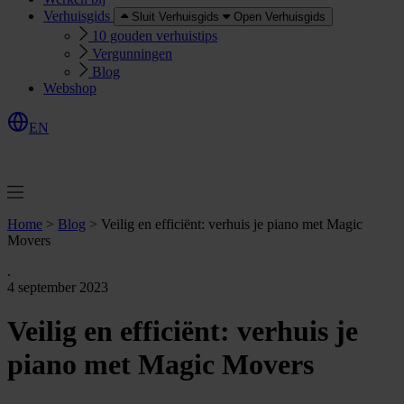
Verhuisgids
Sluit Verhuisgids
Open Verhuisgids
10 gouden verhuistips
Vergunningen
Blog
Webshop
EN
O
e
r
e
a
a
n
v
r
a
g
e
n
f
f
t
Home
>
Blog
>
Veilig en efficiënt: verhuis je piano met Magic
Movers
.
4 september 2023
Veilig en efficiënt: verhuis je
piano met Magic Movers