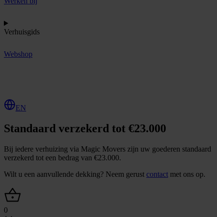
Werken bij
Verhuisgids
Webshop
O
f
f
e
r
t
e
a
a
n
v
r
a
g
e
n
EN
Standaard verzekerd tot €23.000
Bij iedere verhuizing via Magic Movers zijn uw goederen standaard
verzekerd tot een bedrag van €23.000.
Wilt u een aanvullende dekking? Neem gerust
contact
met ons op.
0