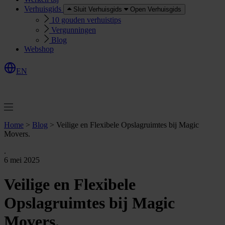
Verhuisgids
Sluit Verhuisgids
Open Verhuisgids
10 gouden verhuistips
Vergunningen
Blog
Webshop
EN
O
e
r
e
a
a
n
v
r
a
g
e
n
f
f
t
Home
>
Blog
>
Veilige en Flexibele Opslagruimtes bij Magic
Movers.
.
6 mei 2025
Veilige en Flexibele
Opslagruimtes bij Magic
Movers.