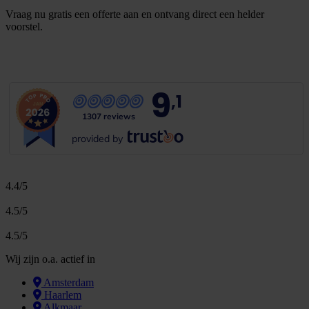
Vraag nu gratis een offerte aan en ontvang direct een helder
voorstel.
G
r
a
t
i
s
o
f
f
e
r
t
e
b
i
n
n
e
n
1
m
i
n
u
u
t
9
,1
1307 reviews
provided by
4.4/5
4.5/5
4.5/5
Wij zijn o.a. actief in
Amsterdam
Haarlem
Alkmaar