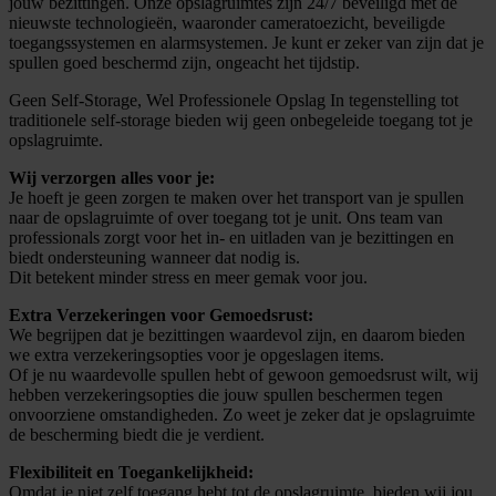
jouw bezittingen. Onze opslagruimtes zijn 24/7 beveiligd met de
nieuwste technologieën, waaronder cameratoezicht, beveiligde
toegangssystemen en alarmsystemen. Je kunt er zeker van zijn dat je
spullen goed beschermd zijn, ongeacht het tijdstip.
Geen Self-Storage, Wel Professionele Opslag In tegenstelling tot
traditionele self-storage bieden wij geen onbegeleide toegang tot je
opslagruimte.
Wij verzorgen alles voor je:
Je hoeft je geen zorgen te maken over het transport van je spullen
naar de opslagruimte of over toegang tot je unit. Ons team van
professionals zorgt voor het in- en uitladen van je bezittingen en
biedt ondersteuning wanneer dat nodig is.
Dit betekent minder stress en meer gemak voor jou.
Extra Verzekeringen voor Gemoedsrust:
We begrijpen dat je bezittingen waardevol zijn, en daarom bieden
we extra verzekeringsopties voor je opgeslagen items.
Of je nu waardevolle spullen hebt of gewoon gemoedsrust wilt, wij
hebben verzekeringsopties die jouw spullen beschermen tegen
onvoorziene omstandigheden. Zo weet je zeker dat je opslagruimte
de bescherming biedt die je verdient.
Flexibiliteit en Toegankelijkheid:
Omdat je niet zelf toegang hebt tot de opslagruimte, bieden wij jou