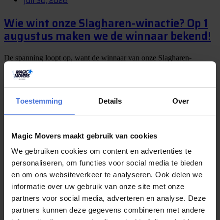
juli 30, 2026
Wie wint onze Slagharen-winactie? Op 1
augustus maken we de winnaar bekend!
De spanning loopt op, want de winnaar van onze Slagharen-
winactie wordt bijna bekendgemaakt! De afgelopen periode kon u
via Magic Movers kans maken op een...
Toestemming
Details
Over
juli 29, 2026
Verhuizen zonder chaos? Dit zijn mijn
Magic Movers maakt gebruik van cookies
beste tips
We gebruiken cookies om content en advertenties te
personaliseren, om functies voor social media te bieden
Een verhuizing is natuurlijk hartstikke leuk, maar eerlijk is eerlijk: er
en om ons websiteverkeer te analyseren. Ook delen we
komt vaak meer bij kijken dan je vooraf denkt. Dozen inpakken,
informatie over uw gebruik van onze site met onze
meubels uit elkaar...
partners voor social media, adverteren en analyse. Deze
partners kunnen deze gegevens combineren met andere