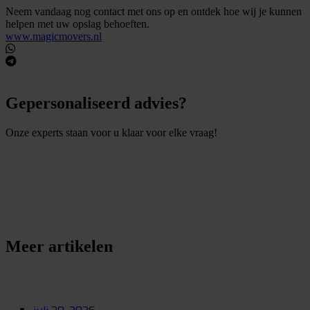
Neem vandaag nog contact met ons op en ontdek hoe wij je kunnen
helpen met uw opslag behoeften.
www.magicmovers.nl
Gepersonaliseerd advies?
Onze experts staan voor u klaar voor elke vraag!
S
t
e
l
e
e
n
v
r
a
a
g
Meer artikelen