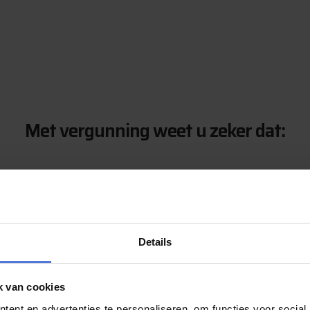
Met vergunning weet u zeker dat:
Details
Wanneer heeft u een vergunning nodig
k van cookies
ent en advertenties te personaliseren, om functies voor social