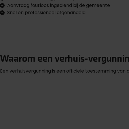
Aanvraag foutloos ingediend bij de gemeente
Snel en professioneel afgehandeld
D
e
c
t
a
a
n
v
a
g
e
n
i
r
r
Waarom een verhuis-vergunning
Een verhuisvergunning is een officiële toestemming van 
L
a
a
t
o
n
s
u
w
v
e
g
u
n
n
n
g
e
g
e
e
n
r
i
r
l