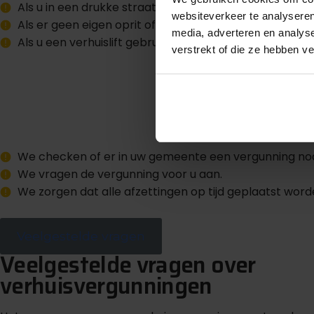
Als u in een drukke straat woont of naartoe verhuist.
websiteverkeer te analyseren
Als er geen eigen oprit of parkeerplek beschikbaar is,
media, adverteren en analys
Als u een verhuislift gebruikt die op straat moet staan
verstrekt of die ze hebben v
We checken of er in uw gemeente een vergunning nodi
We vragen de vergunning voor u aan.
We zorgen dat alle afzettingen op tijd geplaatst word
Veelgestelde vragen
Veelgestelde vragen over
verhuisvergunningen