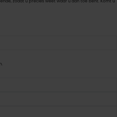
nde, zodat u precies weet waar u aan toe bent. Komt u
n.