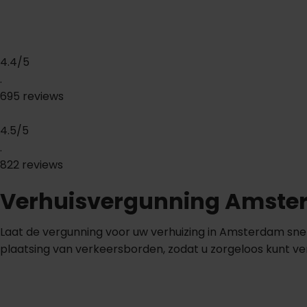
4.4/5
.
695 reviews
4.5/5
.
822 reviews
Verhuisvergunning Amst
Laat de vergunning voor uw verhuizing in Amsterdam sne
plaatsing van verkeersborden, zodat u zorgeloos kunt ve
w
g
g
g
L
a
a
t
o
n
s
u
v
e
r
u
n
n
i
n
r
e
e
l
e
n