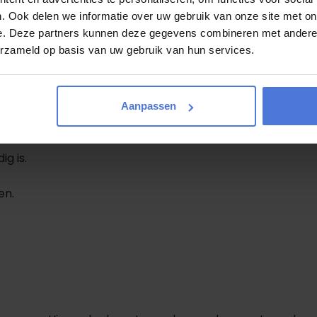
. Ook delen we informatie over uw gebruik van onze site met on
e. Deze partners kunnen deze gegevens combineren met andere i
.
erzameld op basis van uw gebruik van hun services.
Aanpassen
Wat regelt Magic Movers voor u?
g is.
en.