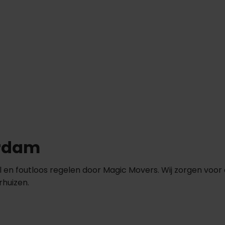
erdam
l en foutloos regelen door Magic Movers. Wij zorgen vo
rhuizen.