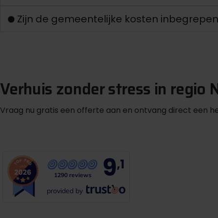
Zijn de gemeentelijke kosten inbegrepen in
Verhuis zonder stress in regio
Vraag nu gratis een offerte aan en ontvang direct een he
m
G
r
a
t
i
s
o
f
f
e
r
t
e
b
i
n
n
e
n
1
i
n
u
u
t
9
,1
1290 reviews
provided by