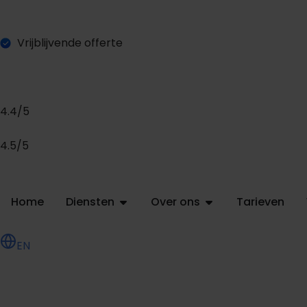
Vrijblijvende offerte
4.4/5
4.5/5
Home
Diensten
Over ons
Tarieven
EN
O
e
e
a
a
n
v
a
g
e
n
f
f
r
t
r