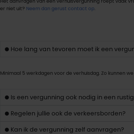
Het aanvragen van een verhuisvergunning roept vaak v
er niet uit?
Neem dan gerust contact op
.
S
t
e
l
e
e
n
v
r
a
a
g
Hoe lang van tevoren moet ik een verg
Minimaal 5 werkdagen voor de verhuisdag. Zo kunnen we
Is een vergunning ook nodig in een rusti
Regelen jullie ook de verkeersborden?
Kan ik de vergunning zelf aanvragen?