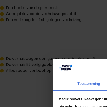
Een boete van de gemeente.
Geen plek voor de verhuiswagen of lift.
Een vertraagde of stilgelegde verhuizing.
De verhuiswagen een gereserveerde plek heeft.
De verhuislift veilig geplaatst kan worden.
Alles soepel verloopt op de verhuisdag.
Toestemming
Magic Movers maakt gebrui
We gebruiken cookies om cont