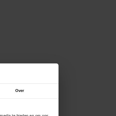
Over
?
 media te bieden en om ons