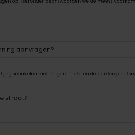
ragen op. Hieronder beantwoorden we de meest voorkome
unning aanvragen?
 tijdig schakelen met de gemeente en de borden plaatse
ge straat?