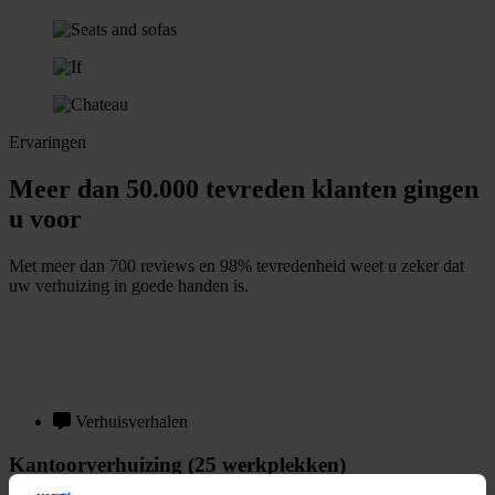
Ervaringen
Meer dan 50.000 tevreden klanten gingen
u voor
Met meer dan 700 reviews en 98% tevredenheid weet u zeker dat
uw verhuizing in goede handen is.
G
m
r
a
t
i
s
o
f
f
e
r
t
e
b
i
n
n
e
n
1
i
n
u
u
t
Verhuisverhalen
Kantoorverhuizing (25 werkplekken)