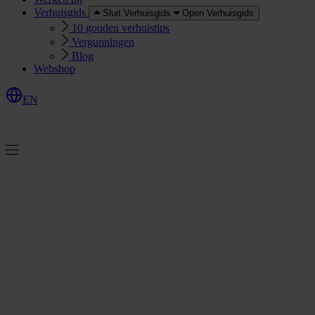
Verhuisgids
Sluit Verhuisgids
Open Verhuisgids
10 gouden verhuistips
Vergunningen
Blog
Webshop
EN
O
e
r
e
a
a
n
v
r
a
g
e
n
f
f
t