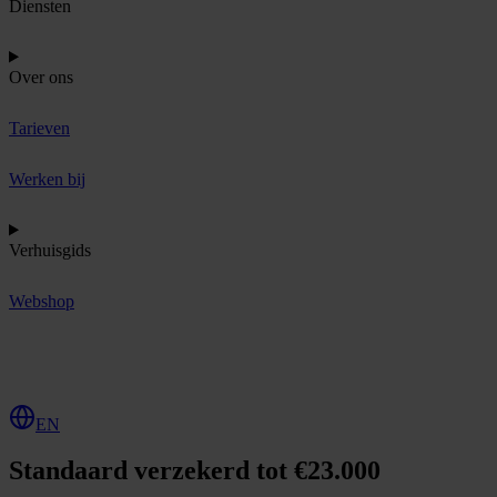
Diensten
Over ons
Tarieven
Werken bij
Verhuisgids
Webshop
O
f
f
e
r
t
e
a
a
n
v
r
a
g
e
n
EN
Standaard verzekerd tot €23.000