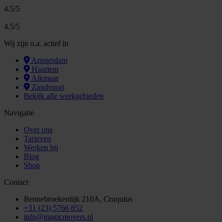
4.5/5
4.5/5
Wij zijn o.a. actief in
Amsterdam
Haarlem
Alkmaar
Zandvoort
Bekijk alle werkgebieden
Navigatie
Over ons
Tarieven
Werken bij
Blog
Shop
Contact
Bennebroekerdijk 210A, Cruquius
+31 (23) 5766 852
info@magicmovers.nl