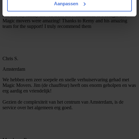
Aanpassen
Portugal
Me and my family moved from the Netherlands to Portugal and
Magic movers were amazing! Thanks to Remy and his amazing
team for the support! I truly recommend them
Chris S.
Amsterdam
We hebben een zeer soepele en snelle verhuiservaring gehad met
Magic Movers. Jim (de chauffeur) heeft ons enorm geholpen en was
erg aardig en vriendelijk!
Gezien de complexiteit van het centrum van Amsterdam, is de
service over het algemeen erg goed.