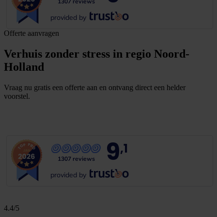
1307 reviews
provided by
Offerte aanvragen
Verhuis zonder stress in regio Noord-
Holland
Vraag nu gratis een offerte aan en ontvang direct een helder
voorstel.
G
r
a
t
i
s
o
f
f
e
r
t
e
b
i
n
n
e
n
1
m
i
n
u
u
t
9
,1
1307 reviews
provided by
4.4/5