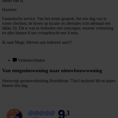
Merel van B.
Haarlem
Fantastische service. Van het eerste gesprek, het een dag van te
voren checken, de heren op locatie en aftersales echt allemaal een
dikke 10. Dit is wat ze bedoelen met ontzorgen, enorme verhuizing
en alles binnen 8 uur overgebracht met 4 man.
Ik raad Magic Movers aan iedereen aan!!!
Verhuisverhalen
Van eengezinswoning naar nieuwbouwwoning
Stressvrije gezinsverhuizing Hoofddorp: 75m3 inclusief lift en piano
binnen één dag.
B
e
k
i
j
k
v
e
r
h
u
i
s
v
e
r
h
a
a
l
9
,1