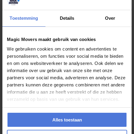
25 werkplekken verhuizen in Amsterdam met 0% operationele
verstoring.
Toestemming
Details
Over
B
e
k
i
j
k
v
e
r
h
u
i
s
v
e
r
h
a
a
l
Magic Movers maakt gebruik van cookies
We gebruiken cookies om content en advertenties te
Dirk S.
personaliseren, om functies voor social media te bieden
en om ons websiteverkeer te analyseren. Ook delen we
Haarlem
informatie over uw gebruik van onze site met onze
Ik heb met veel plezier mijn verhuizing van Zandvoort naar Haarlem
partners voor social media, adverteren en analyse. Deze
laten verzorgen door Ferry en Lex: beiden kundig en vriendelijk, ze
partners kunnen deze gegevens combineren met andere
hebben hun werk perfect uitgevoerd. Mocht ik in de toekomst ook
in deze regio blijven en weer verhuizen, dan weet ik nu al wie ik
informatie die u aan ze heeft verstrekt of die ze hebben
moet bellen voor mijn verhuizing. Een absolute aanrader
verzameld op basis van uw gebruik van hun services.
Alles toestaan
Sarah M.