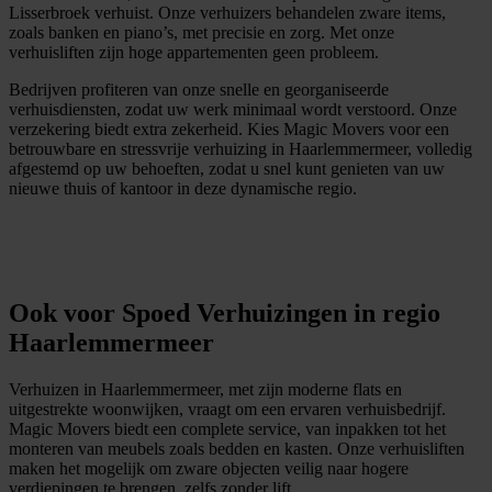
Lisserbroek verhuist. Onze verhuizers behandelen zware items,
zoals banken en piano’s, met precisie en zorg. Met onze
verhuisliften zijn hoge appartementen geen probleem.
Bedrijven profiteren van onze snelle en georganiseerde
verhuisdiensten, zodat uw werk minimaal wordt verstoord. Onze
verzekering biedt extra zekerheid. Kies Magic Movers voor een
betrouwbare en stressvrije verhuizing in Haarlemmermeer, volledig
afgestemd op uw behoeften, zodat u snel kunt genieten van uw
nieuwe thuis of kantoor in deze dynamische regio.
G
r
a
t
i
s
o
f
f
e
r
t
e
b
i
n
n
e
n
1
m
i
n
u
u
t
Ook voor Spoed Verhuizingen in regio
Haarlemmermeer
Verhuizen in Haarlemmermeer, met zijn moderne flats en
uitgestrekte woonwijken, vraagt om een ervaren verhuisbedrijf.
Magic Movers biedt een complete service, van inpakken tot het
monteren van meubels zoals bedden en kasten. Onze verhuisliften
maken het mogelijk om zware objecten veilig naar hogere
verdiepingen te brengen, zelfs zonder lift.