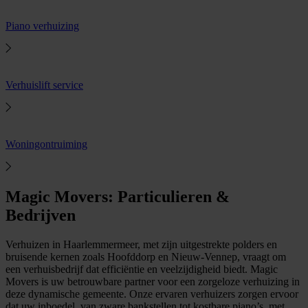
Piano verhuizing
Verhuislift service
Woningontruiming
Magic Movers: Particulieren &
Bedrijven
Verhuizen in Haarlemmermeer, met zijn uitgestrekte polders en
bruisende kernen zoals Hoofddorp en Nieuw-Vennep, vraagt om
een verhuisbedrijf dat efficiëntie en veelzijdigheid biedt. Magic
Movers is uw betrouwbare partner voor een zorgeloze verhuizing in
deze dynamische gemeente. Onze ervaren verhuizers zorgen ervoor
dat uw inboedel, van zware bankstellen tot kostbare piano’s, met