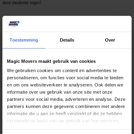
deze moderne regio!
G
r
a
t
i
s
o
f
f
e
r
t
e
b
i
n
n
e
n
1
m
i
n
u
u
t
Voordelen Magic Movers
Toestemming
Details
Over
Bij verhuizen naar Haarlemmermeer met Magic Movers heeft u
alleen maar te maken met een groot aantal voordelen zoals:
Magic Movers maakt gebruik van cookies
Uw verhuizing naar Haarlemmermeer wordt geregeld met
opgeleide en ervaren verhuizers.
We gebruiken cookies om content en advertenties te
Bij ons kunt u rekenen op deskundig advies van onze ervaren
personaliseren, om functies voor social media te bieden
verhuizers.
en om ons websiteverkeer te analyseren. Ook delen we
Er kan gebruik worden gemaakt van het huren van
opslagruimte, verhuisliften huren/gebruiken, extra sterke
informatie over uw gebruik van onze site met onze
verhuisdozen kiezen zodat uw spullen niet beschadigen en ga
partners voor social media, adverteren en analyse. Deze
zo maar door.
partners kunnen deze gegevens combineren met andere
Hulp nodig met inpakken? Dit doen onze verhuizers ook
graag voor u en dan kiest u gewoon voor onze inpakservice.
informatie die u aan ze heeft verstrekt of die ze hebben
Wij regelen alle verhuizingen in Nederland en daarbuiten voor
verzameld op basis van uw gebruik van hun services.
u!
U kunt op ons rekenen bij particuliere en zakelijke