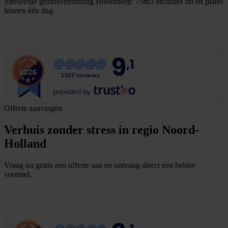
Stressvrije gezinsverhuizing Hoofddorp: 75m3 inclusief lift en piano
binnen één dag.
B
e
k
i
j
k
v
e
r
h
u
i
s
v
e
r
h
a
a
l
9
,1
1307 reviews
provided by
Offerte aanvragen
Verhuis zonder stress in regio Noord-
Holland
Vraag nu gratis een offerte aan en ontvang direct een helder
voorstel.
G
r
a
t
i
s
o
f
f
e
r
t
e
b
i
n
n
e
n
1
m
i
n
u
u
t