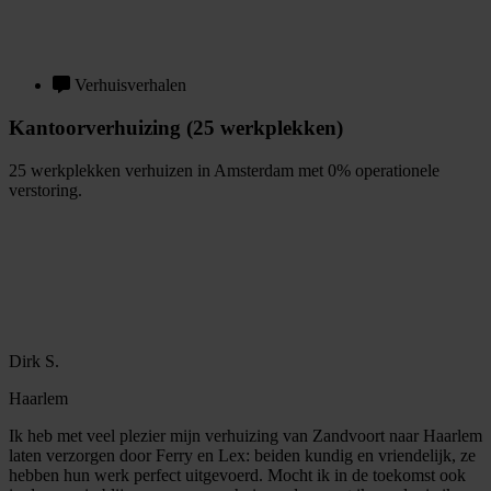
G
r
a
t
i
s
o
f
f
e
r
t
e
b
i
n
n
e
n
1
m
i
n
u
u
t
Verhuisverhalen
Kantoorverhuizing (25 werkplekken)
25 werkplekken verhuizen in Amsterdam met 0% operationele
verstoring.
B
e
k
i
j
k
v
e
r
h
u
i
s
v
e
r
h
a
a
l
Dirk S.
Haarlem
Ik heb met veel plezier mijn verhuizing van Zandvoort naar Haarlem
laten verzorgen door Ferry en Lex: beiden kundig en vriendelijk, ze
hebben hun werk perfect uitgevoerd. Mocht ik in de toekomst ook