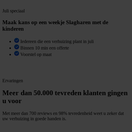
B
e
k
i
j
k
b
e
s
c
h
i
k
b
a
a
r
h
e
i
d
Juli speciaal
Maak kans op een weekje Slagharen met de
kinderen
Iedereen die een verhuizing plant in juli
Binnen 10 min een offerte
Voorstel op maat
V
r
i
j
b
l
i
j
v
e
n
d
e
o
f
f
e
r
t
e
Ervaringen
Meer dan 50.000 tevreden klanten gingen
u voor
Met meer dan 700 reviews en 98% tevredenheid weet u zeker dat
uw verhuizing in goede handen is.