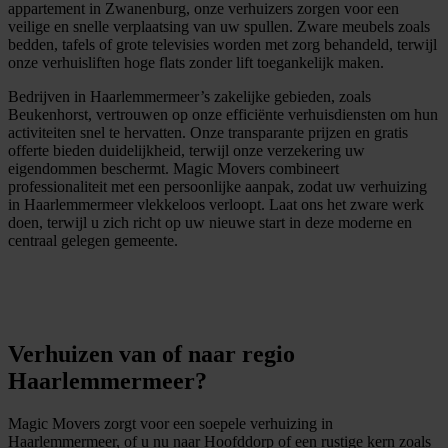
appartement in Zwanenburg, onze verhuizers zorgen voor een
veilige en snelle verplaatsing van uw spullen. Zware meubels zoals
bedden, tafels of grote televisies worden met zorg behandeld, terwijl
onze verhuisliften hoge flats zonder lift toegankelijk maken.
Bedrijven in Haarlemmermeer’s zakelijke gebieden, zoals
Beukenhorst, vertrouwen op onze efficiënte verhuisdiensten om hun
activiteiten snel te hervatten. Onze transparante prijzen en gratis
offerte bieden duidelijkheid, terwijl onze verzekering uw
eigendommen beschermt. Magic Movers combineert
professionaliteit met een persoonlijke aanpak, zodat uw verhuizing
in Haarlemmermeer vlekkeloos verloopt. Laat ons het zware werk
doen, terwijl u zich richt op uw nieuwe start in deze moderne en
centraal gelegen gemeente.
G
m
r
a
t
i
s
o
f
f
e
r
t
e
b
i
n
n
e
n
1
i
n
u
u
t
Verhuizen van of naar regio
Haarlemmermeer?
Magic Movers zorgt voor een soepele verhuizing in
Haarlemmermeer, of u nu naar Hoofddorp of een rustige kern zoals