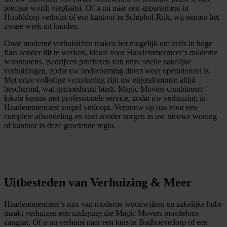
precisie wordt verplaatst. Of u nu naar een appartement in
Hoofddorp verhuist of een kantoor in Schiphol-Rijk, wij nemen het
zware werk uit handen.
Onze moderne verhuisliften maken het mogelijk om zelfs in hoge
flats zonder lift te werken, ideaal voor Haarlemmermeer’s moderne
woontorens. Bedrijven profiteren van onze snelle zakelijke
verhuizingen, zodat uw onderneming direct weer operationeel is.
Met onze volledige verzekering zijn uw eigendommen altijd
beschermd, wat gemoedsrust biedt. Magic Movers combineert
lokale kennis met professionele service, zodat uw verhuizing in
Haarlemmermeer soepel verloopt. Vertrouw op ons voor een
complete afhandeling en start zonder zorgen in uw nieuwe woning
of kantoor in deze groeiende regio.
G
m
r
a
t
i
s
o
f
f
e
r
t
e
b
i
n
n
e
n
1
i
n
u
u
t
Uitbesteden van Verhuizing & Meer
Haarlemmermeer’s mix van moderne woonwijken en zakelijke hubs
maakt verhuizen een uitdaging die Magic Movers moeiteloos
aangaat. Of u nu verhuist naar een huis in Badhoevedorp of een