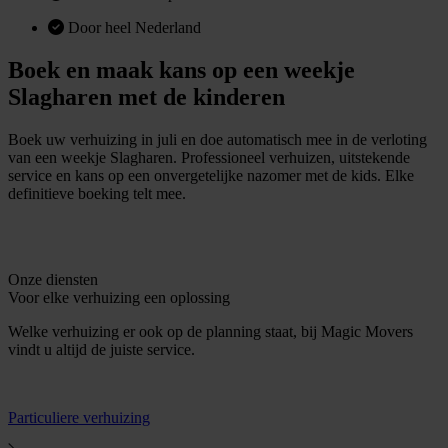
Door heel Nederland
Boek en maak kans op een weekje
Slagharen met de kinderen
Boek uw verhuizing in juli en doe automatisch mee in de verloting
van een weekje Slagharen. Professioneel verhuizen, uitstekende
service en kans op een onvergetelijke nazomer met de kids. Elke
definitieve boeking telt mee.
D
r
e
c
e
e
n
o
e
r
e
a
a
n
v
r
a
g
e
n
i
t
f
f
t
Onze diensten
Voor elke verhuizing een oplossing
Welke verhuizing er ook op de planning staat, bij Magic Movers
vindt u altijd de juiste service.
Particuliere verhuizing