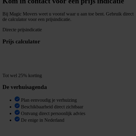
Kom in contact voor een prijs indicatie
Bij Magic Movers weet u vooraf waar u aan toe bent. Gebruik direct
de calculator voor een prijsindicatie.
Directe prijsindicatie
Prijs calculator
B
e
r
e
k
e
n
u
w
p
r
i
j
s
i
n
1
m
i
n
Tot wel 25% korting
De verhuisagenda
Plan eenvoudig je verhuizing
Beschikbaarheid direct zichtbaar
Ontvang direct persoonlijk advies
De enige in Nederland