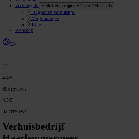
Verhuisgids
Sluit Verhuisgids
Open Verhuisgids
10 gouden verhuistips
Vergunningen
Blog
Webshop
EN
O
e
r
e
a
a
n
v
r
a
g
e
n
f
f
t
4.4/5
.
695 reviews
4.5/5
.
822 reviews
Verhuisbedrijf
Haarlemmermeer