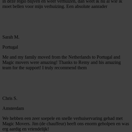
in deze regio blijven en weer verhuizen, dan weet ik nu al wie ik
moet bellen voor mijn verhuizing. Een absolute aanrader
Sarah M.
Portugal
Me and my family moved from the Netherlands to Portugal and
Magic movers were amazing! Thanks to Remy and his amazing
team for the support! I truly recommend them
Chris S.
Amsterdam
We hebben een zeer soepele en snelle verhuiservaring gehad met
Magic Movers. Jim (de chauffeur) heeft ons enorm geholpen en was
erg aardig en vriendelijk!