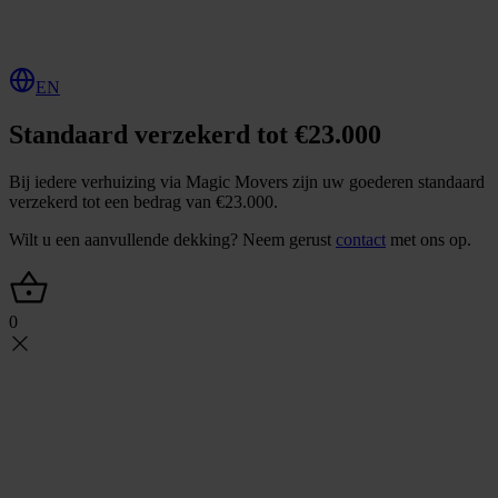
O
f
f
e
r
t
e
a
a
n
v
r
a
g
e
n
EN
Standaard verzekerd tot €23.000
Bij iedere verhuizing via Magic Movers zijn uw goederen standaard
verzekerd tot een bedrag van €23.000.
Wilt u een aanvullende dekking? Neem gerust
contact
met ons op.
0