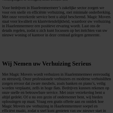
Voor bedrijven in Haarlemmermeer’s zakelijke sector zorgen we
voor een snelle en efficiënte verhuizing, met minimale onderbreking.
Met onze verzekerde service bent u altijd beschermd. Magic Movers
staat voor kwaliteit en klantvriendelijkheid, waardoor uw verhuizing
in Haarlemmermeer een positieve ervaring wordt. Laat ons de
details regelen, zodat u zich kunt focussen op het inrichten van uw
nieuwe woning of kantoor in deze centraal gelegen gemeente.
G
r
a
t
i
s
o
f
f
e
r
t
e
b
i
n
n
e
n
1
m
i
n
u
u
t
Wij Nemen uw Verhuizing Serieus
Met Magic Movers wordt verhuizen in Haarlemmermeer eenvoudig
en stressvrij. Onze professionele verhuizers en moderne verhuisliften
zorgen ervoor dat zware meubels, zoals banken en piano’s, veilig
worden verplaatst, zelfs in hoge flats. Bedrijven kunnen rekenen op
onze snelle en betrouwbare service. Met onze verzekering bent u
altijd gedekt. Of u nu een gezin of ondernemer bent, wij bieden
oplossingen op maat. Vraag een gratis offerte aan en ontdek hoe
Magic Movers uw verhuizing in Haarlemmermeer soepel en
efficiënt maakt, zodat u snel kunt genieten van uw nieuwe start in