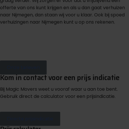
graag verder. Wij zorgen er voor dat u vrijblijvend een
offerte van ons kunt krijgen en als u dan gaat verhuizen
naar Nijmegen, dan staan wij voor u klaar. Ook bij spoed
verhuizingen naar Nijmegen kunt u op ons rekenen.
G
r
a
t
i
s
o
f
f
e
r
t
e
b
i
n
n
e
n
1
m
i
n
u
u
t
Onze tarieven
Kom in contact voor een prijs indicatie
Bij Magic Movers weet u vooraf waar u aan toe bent.
Gebruik direct de calculator voor een prijsindicatie.
Directe prijsindicatie