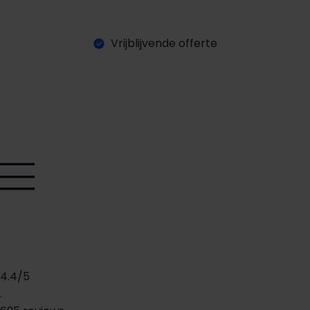
Vrijblijvende offerte
O
e
e
a
a
n
v
a
g
e
n
f
f
t
r
r
4.4/5
.