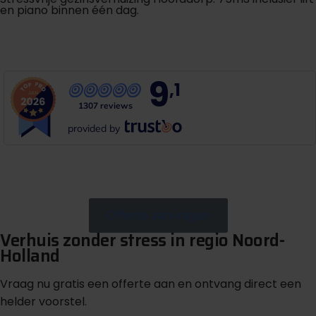
en piano binnen één dag.
B
e
k
i
j
k
v
e
r
h
u
i
s
v
e
r
h
a
a
l
9
,1
1307 reviews
provided by
Offerte aanvragen
Verhuis zonder stress in regio Noord-
Holland
Vraag nu gratis een offerte aan en ontvang direct een
helder voorstel.