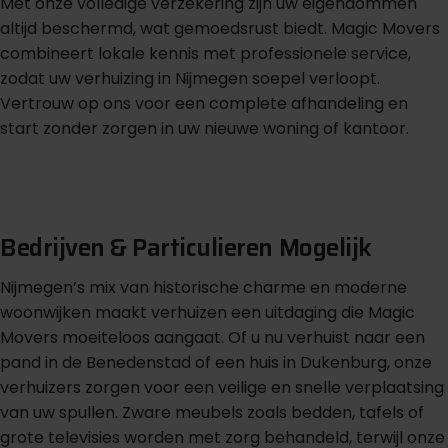
Met onze volledige verzekering zijn uw eigendommen
altijd beschermd, wat gemoedsrust biedt. Magic Movers
combineert lokale kennis met professionele service,
zodat uw verhuizing in Nijmegen soepel verloopt.
Vertrouw op ons voor een complete afhandeling en
start zonder zorgen in uw nieuwe woning of kantoor.
m
G
r
a
t
i
s
o
f
f
e
r
t
e
b
i
n
n
e
n
1
i
n
u
u
t
Bedrijven & Particulieren Mogelijk
Nijmegen’s mix van historische charme en moderne
woonwijken maakt verhuizen een uitdaging die Magic
Movers moeiteloos aangaat. Of u nu verhuist naar een
pand in de Benedenstad of een huis in Dukenburg, onze
verhuizers zorgen voor een veilige en snelle verplaatsing
van uw spullen. Zware meubels zoals bedden, tafels of
grote televisies worden met zorg behandeld, terwijl onze