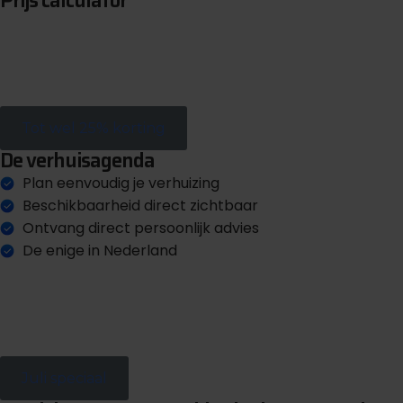
Prijs calculator
B
e
r
e
k
e
n
u
w
p
r
i
j
s
i
n
1
m
i
n
Tot wel 25% korting
De verhuisagenda
Plan eenvoudig je verhuizing
Beschikbaarheid direct zichtbaar
Ontvang direct persoonlijk advies
De enige in Nederland
B
e
k
i
j
k
b
e
s
c
h
i
k
b
a
a
r
h
e
i
d
Juli speciaal