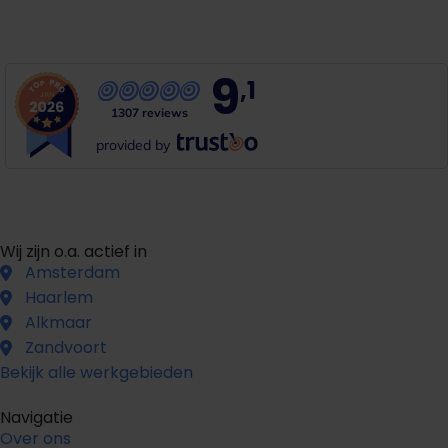
G
r
a
t
i
s
o
f
f
e
r
t
e
b
i
n
n
e
n
1
m
i
n
u
u
t
9
,1
1307 reviews
provided by
Wij zijn o.a. actief in
Amsterdam
Haarlem
Alkmaar
Zandvoort
Bekijk alle werkgebieden
Navigatie
Over ons