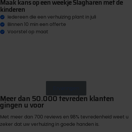
Maak kans op een weekje Slagharen met de
kinderen
Iedereen die een verhuizing plant in juli
Binnen 10 min een offerte
Voorstel op maat
V
r
i
j
b
l
i
j
v
e
n
d
e
o
f
f
e
r
t
e
Ervaringen
Meer dan 50.000 tevreden klanten
gingen u voor
Met meer dan 700 reviews en 98% tevredenheid weet u
zeker dat uw verhuizing in goede handen is.