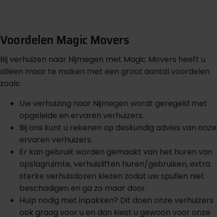
G
r
a
t
i
s
o
f
f
e
r
t
e
b
i
n
n
e
n
1
m
i
n
u
u
t
Voordelen Magic Movers
Bij verhuizen naar Nijmegen met Magic Movers heeft u
alleen maar te maken met een groot aantal voordelen
zoals:
Uw verhuizing naar Nijmegen wordt geregeld met
opgeleide en ervaren verhuizers.
Bij ons kunt u rekenen op deskundig advies van onze
ervaren verhuizers.
Er kan gebruik worden gemaakt van het huren van
opslagruimte, verhuisliften huren/gebruiken, extra
sterke verhuisdozen kiezen zodat uw spullen niet
beschadigen en ga zo maar door.
Hulp nodig met inpakken? Dit doen onze verhuizers
ook graag voor u en dan kiest u gewoon voor onze