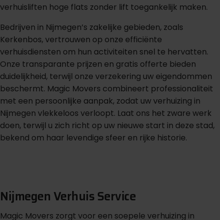
verhuisliften hoge flats zonder lift toegankelijk maken.
Bedrijven in Nijmegen’s zakelijke gebieden, zoals
Kerkenbos, vertrouwen op onze efficiënte
verhuisdiensten om hun activiteiten snel te hervatten.
Onze transparante prijzen en gratis offerte bieden
duidelijkheid, terwijl onze verzekering uw eigendommen
beschermt. Magic Movers combineert professionaliteit
met een persoonlijke aanpak, zodat uw verhuizing in
Nijmegen vlekkeloos verloopt. Laat ons het zware werk
doen, terwijl u zich richt op uw nieuwe start in deze stad,
bekend om haar levendige sfeer en rijke historie.
m
G
r
a
t
i
s
o
f
f
e
r
t
e
b
i
n
n
e
n
1
i
n
u
u
t
Nijmegen Verhuis Service
Magic Movers zorgt voor een soepele verhuizing in