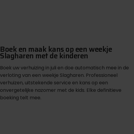
Boek en maak kans op een weekje
Slagharen met de kinderen
Boek uw verhuizing in juli en doe automatisch mee in de
verloting van een weekje Slagharen. Professioneel
verhuizen, uitstekende service en kans op een
onvergetelijke nazomer met de kids. Elke definitieve
boeking telt mee.
D
e
t
e
e
n
o
f
f
e
t
e
a
a
n
v
a
g
e
n
i
r
c
r
r