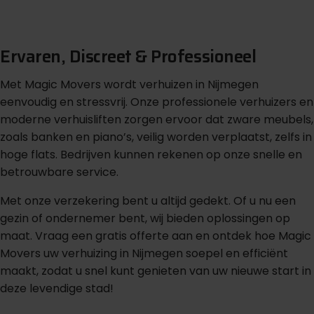
G
r
a
t
i
s
o
f
f
e
r
t
e
b
i
n
n
e
n
1
m
i
n
u
u
t
Ervaren, Discreet & Professioneel
Met Magic Movers wordt verhuizen in Nijmegen
eenvoudig en stressvrij. Onze professionele verhuizers en
moderne verhuisliften zorgen ervoor dat zware meubels,
zoals banken en piano’s, veilig worden verplaatst, zelfs in
hoge flats. Bedrijven kunnen rekenen op onze snelle en
betrouwbare service.
Met onze verzekering bent u altijd gedekt. Of u nu een
gezin of ondernemer bent, wij bieden oplossingen op
maat. Vraag een gratis offerte aan en ontdek hoe Magic
Movers uw verhuizing in Nijmegen soepel en efficiënt
maakt, zodat u snel kunt genieten van uw nieuwe start in
deze levendige stad!