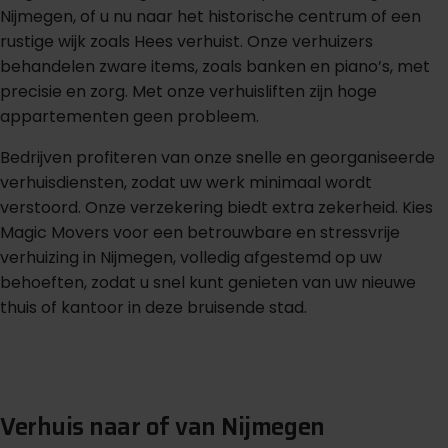
Nijmegen, of u nu naar het historische centrum of een
rustige wijk zoals Hees verhuist. Onze verhuizers
behandelen zware items, zoals banken en piano’s, met
precisie en zorg. Met onze verhuisliften zijn hoge
appartementen geen probleem.
Bedrijven profiteren van onze snelle en georganiseerde
verhuisdiensten, zodat uw werk minimaal wordt
verstoord. Onze verzekering biedt extra zekerheid. Kies
Magic Movers voor een betrouwbare en stressvrije
verhuizing in Nijmegen, volledig afgestemd op uw
behoeften, zodat u snel kunt genieten van uw nieuwe
thuis of kantoor in deze bruisende stad.
G
r
a
t
i
s
o
f
f
e
r
t
e
b
i
n
n
e
n
1
m
i
n
u
u
t
Verhuis naar of van Nijmegen