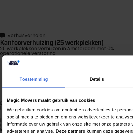
G
r
a
t
i
s
o
f
f
e
r
t
e
b
i
n
n
e
n
1
m
i
n
u
u
t
Verhuisverhalen
Kantoorverhuizing (25 werkplekken)
25 werkplekken verhuizen in Amsterdam met 0%
operationele verstoring.
B
e
k
i
j
k
v
e
r
h
u
i
s
v
e
r
h
a
a
l
Toestemming
Details
Magic Movers maakt gebruik van cookies
Dirk S.
Haarlem
We gebruiken cookies om content en advertenties te persona
social media te bieden en om ons websiteverkeer te analyse
Ik heb met veel plezier mijn verhuizing van Zandvoort
informatie over uw gebruik van onze site met onze partners 
naar Haarlem laten verzorgen door Ferry en Lex: beiden
kundig en vriendelijk, ze hebben hun werk perfect
adverteren en analyse. Deze partners kunnen deze gegeve