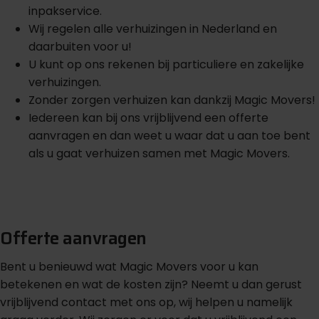
inpakservice.
Wij regelen alle verhuizingen in Nederland en
daarbuiten voor u!
U kunt op ons rekenen bij particuliere en zakelijke
verhuizingen.
Zonder zorgen verhuizen kan dankzij Magic Movers!
Iedereen kan bij ons vrijblijvend een offerte
aanvragen en dan weet u waar dat u aan toe bent
als u gaat verhuizen samen met Magic Movers.
G
r
a
t
i
s
o
f
f
e
r
t
e
b
i
n
n
e
n
1
m
i
n
u
u
t
Offerte aanvragen
Bent u benieuwd wat Magic Movers voor u kan
betekenen en wat de kosten zijn? Neemt u dan gerust
vrijblijvend contact met ons op, wij helpen u namelijk