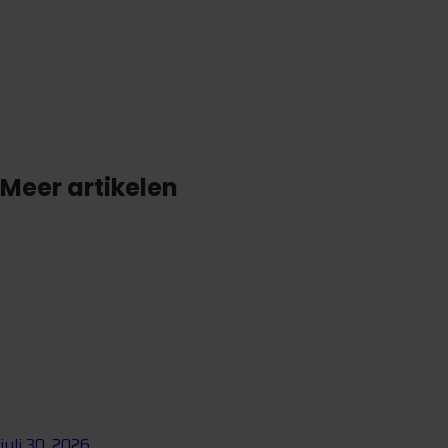
S
t
e
l
e
e
n
v
r
a
a
g
Meer artikelen
juli 30, 2026