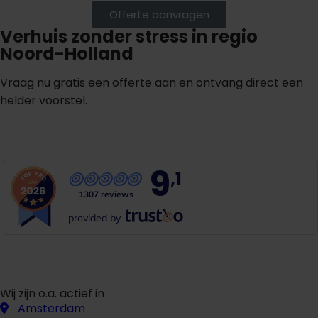
Offerte aanvragen
Verhuis zonder stress in regio
Noord-Holland
Vraag nu gratis een offerte aan en ontvang direct een
helder voorstel.
G
r
a
t
i
s
o
f
f
e
r
t
e
b
i
n
n
e
n
1
m
i
n
u
u
t
9
,1
1307 reviews
provided by
Wij zijn o.a. actief in
Amsterdam