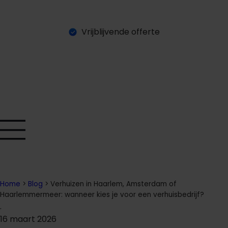
Vrijblijvende offerte
O
a
a
n
a
g
n
e
e
v
e
t
f
f
r
r
Home
>
Blog
>
Verhuizen in Haarlem, Amsterdam of
Haarlemmermeer: wanneer kies je voor een verhuisbedrijf?
.
16 maart 2026