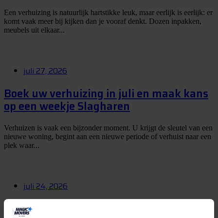
Een verhuizing is natuurlijk hartstikke leuk, maar eerlijk is eerlijk: er
komt vaak meer bij kijken dan je vooraf denkt. Dozen inpakken,
meubels uit elkaar...
juli 27, 2026
Boek uw verhuizing in juli en maak kans
op een weekje Slagharen
Verhuizen is vaak een bijzonder moment. U krijgt de sleutel van een
nieuwe woning, begint aan een nieuwe periode of verhuist naar een
plek waar...
juli 24, 2026
Gaat u deze zomer verhuizen? Kies dan