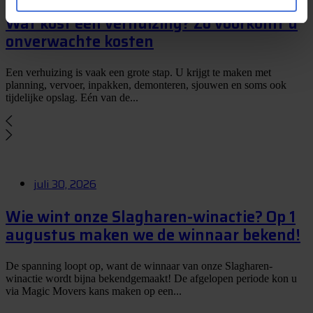
Wat kost een verhuizing? Zo voorkomt u
onverwachte kosten
Een verhuizing is vaak een grote stap. U krijgt te maken met
planning, vervoer, inpakken, demonteren, sjouwen en soms ook
tijdelijke opslag. Eén van de...
juli 30, 2026
Wie wint onze Slagharen-winactie? Op 1
augustus maken we de winnaar bekend!
De spanning loopt op, want de winnaar van onze Slagharen-
winactie wordt bijna bekendgemaakt! De afgelopen periode kon u
via Magic Movers kans maken op een...