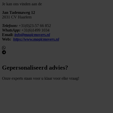
Je kan ons vinden aan de
Jan Tademaweg 12
2031 CV Haarlem
Telefoon:
+31(0)23-57 66 852
WhatsApp:
+31(6)1499 1034
Email:
info@magicmovers.nl
Web:
https://www.magicmovers.nl
Gepersonaliseerd advies?
Onze experts staan voor u klaar voor elke vraag!
S
t
e
l
e
e
n
v
r
a
a
g