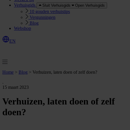
Verhuisgids
Sluit Verhuisgids
Open Verhuisgids
10 gouden verhuistips
Vergunningen
Blog
Webshop
EN
O
e
r
e
a
a
n
v
r
a
g
e
n
f
f
t
Home
>
Blog
>
Verhuizen, laten doen of zelf doen?
.
15 maart 2023
Verhuizen, laten doen of zelf
doen?