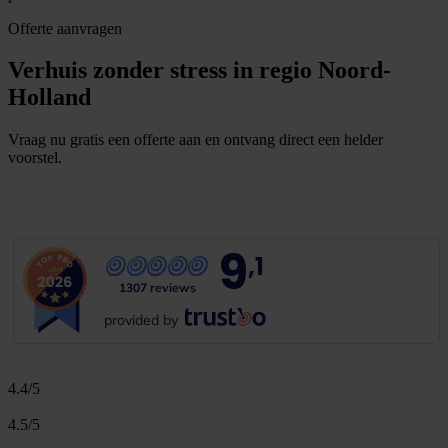
Offerte aanvragen
Verhuis zonder stress in regio Noord-
Holland
Vraag nu gratis een offerte aan en ontvang direct een helder
voorstel.
G
r
a
t
i
s
o
f
f
e
r
t
e
b
i
n
n
e
n
1
m
i
n
u
u
t
9
,1
1307 reviews
provided by
4.4/5
4.5/5