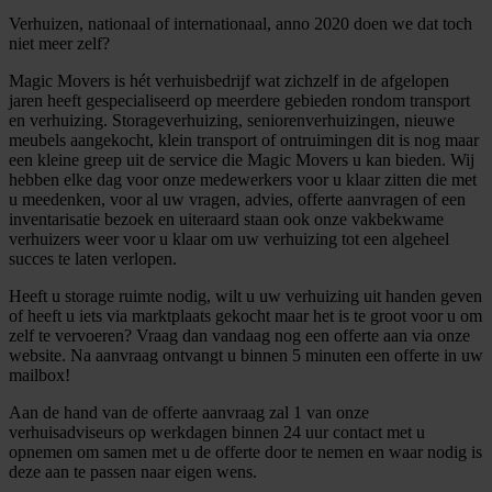
Verhuizen, nationaal of internationaal, anno 2020 doen we dat toch
niet meer zelf?
Magic Movers is hét verhuisbedrijf wat zichzelf in de afgelopen
jaren heeft gespecialiseerd op meerdere gebieden rondom transport
en verhuizing. Storageverhuizing, seniorenverhuizingen, nieuwe
meubels aangekocht, klein transport of ontruimingen dit is nog maar
een kleine greep uit de service die Magic Movers u kan bieden. Wij
hebben elke dag voor onze medewerkers voor u klaar zitten die met
u meedenken, voor al uw vragen, advies, offerte aanvragen of een
inventarisatie bezoek en uiteraard staan ook onze vakbekwame
verhuizers weer voor u klaar om uw verhuizing tot een algeheel
succes te laten verlopen.
Heeft u storage ruimte nodig, wilt u uw verhuizing uit handen geven
of heeft u iets via marktplaats gekocht maar het is te groot voor u om
zelf te vervoeren? Vraag dan vandaag nog een offerte aan via onze
website. Na aanvraag ontvangt u binnen 5 minuten een offerte in uw
mailbox!
Aan de hand van de offerte aanvraag zal 1 van onze
verhuisadviseurs op werkdagen binnen 24 uur contact met u
opnemen om samen met u de offerte door te nemen en waar nodig is
deze aan te passen naar eigen wens.