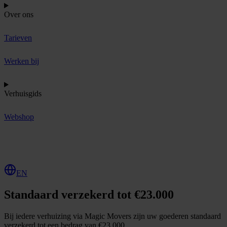
Over ons
Tarieven
Werken bij
Verhuisgids
Webshop
O
f
f
e
r
t
e
a
a
n
v
r
a
g
e
n
EN
Standaard verzekerd tot €23.000
Bij iedere verhuizing via Magic Movers zijn uw goederen standaard
verzekerd tot een bedrag van €23.000.