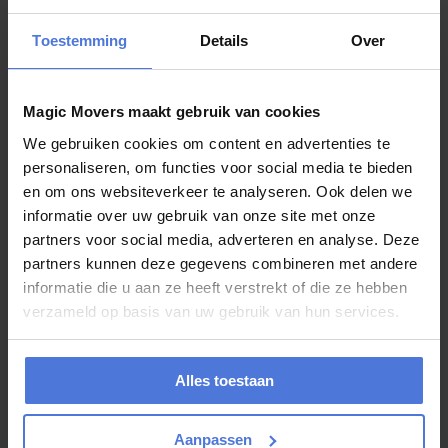
voor Magic Movers!
Toestemming
Details
Over
Heeft u deze zomer een verhuizing op de planning staan maar weet
u niet waar u moet beginnen? Wij van Magic Movers kunnen u
hierbij...
Magic Movers maakt gebruik van cookies
We gebruiken cookies om content en advertenties te
personaliseren, om functies voor social media te bieden
juli 20, 2026
en om ons websiteverkeer te analyseren. Ook delen we
Verhuizen in de zomer: met deze
informatie over uw gebruik van onze site met onze
complete checklist bent u goed
partners voor social media, adverteren en analyse. Deze
voorbereid
partners kunnen deze gegevens combineren met andere
informatie die u aan ze heeft verstrekt of die ze hebben
verzameld op basis van uw gebruik van hun services.
De zomer is een populaire periode om te verhuizen. De dagen zijn
langer, de kans op aangenaam weer is groter en veel mensen hebben
rond...
Alles toestaan
juli 10, 2026
Aanpassen