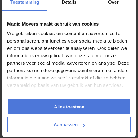
Zorgeloos verhuizen met goede
Toestemming
Details
Over
voorbereiding
Een verhuizing hoeft niet chaotisch te zijn wanneer alles goed
Magic Movers maakt gebruik van cookies
geregeld wordt. Door op tijd te beginnen, duidelijke keuzes te
We gebruiken cookies om content en advertenties te
maken en professionele hulp in te schakelen, wordt het hele proces
een stuk prettiger.
personaliseren, om functies voor social media te bieden
en om ons websiteverkeer te analyseren. Ook delen we
Een paar handige tips:
informatie over uw gebruik van onze site met onze
Begin op tijd met sorteren
partners voor social media, adverteren en analyse. Deze
Gooi weg wat u niet meer gebruikt
partners kunnen deze gegevens combineren met andere
Label verhuisdozen per kamer
Houd belangrijke spullen apart
informatie die u aan ze heeft verstrekt of die ze hebben
Geef duidelijk aan wat breekbaar is
verzameld op basis van uw gebruik van hun services.
Regel op tijd hulp of een verhuisbedrijf
Denk aan parkeerruimte bij beide adressen
Vraag indien nodig opslag of een verhuislift aan
Alles toestaan
Magic Movers neemt veel werk uit handen, zodat u zich kunt
richten op uw nieuwe woning of bedrijfslocatie.
Aanpassen
Verhuizen als starter