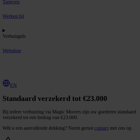
Tarieven
Werken bij
Verhuisgids
Webshop
O
f
f
e
r
t
e
a
a
n
v
r
a
g
e
n
EN
Standaard verzekerd tot €23.000
Bij iedere verhuizing via Magic Movers zijn uw goederen standaard
verzekerd tot een bedrag van €23.000.
Wilt u een aanvullende dekking? Neem gerust
contact
met ons op.