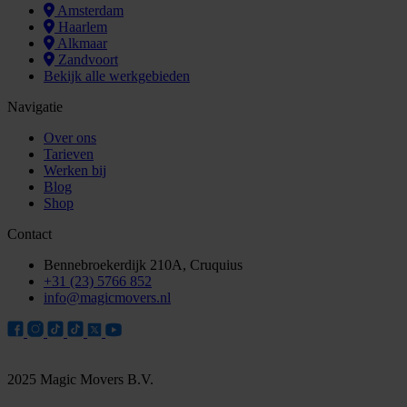
Amsterdam
Haarlem
Alkmaar
Zandvoort
Bekijk alle werkgebieden
Navigatie
Over ons
Tarieven
Werken bij
Blog
Shop
Contact
Bennebroekerdijk 210A, Cruquius
+31 (23) 5766 852
info@magicmovers.nl
2025 Magic Movers B.V.