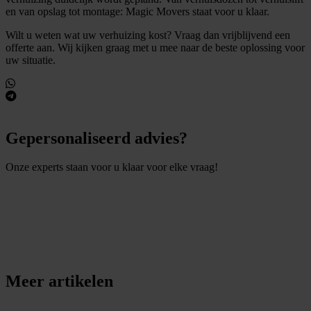
en van opslag tot montage: Magic Movers staat voor u klaar.
Wilt u weten wat uw verhuizing kost? Vraag dan vrijblijvend een
offerte aan. Wij kijken graag met u mee naar de beste oplossing voor
uw situatie.
Gepersonaliseerd advies?
Onze experts staan voor u klaar voor elke vraag!
S
t
e
l
e
e
n
v
r
a
a
g
Meer artikelen