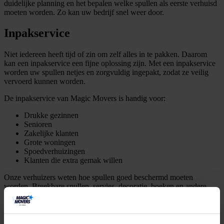
duidelijke planning en het bepalen welke spullen als eerste verhuisd
moeten worden. Zo kan uw bedrijf snel weer door.
Inpakservice
Niet iedereen heeft tijd of zin om zelf alles in te pakken. Daarom
kan een inpakservice een fijne oplossing zijn. Met een inpakservice
worden uw spullen netjes en zorgvuldig ingepakt, zodat ze veilig
vervoerd kunnen worden.
De inpakservice van Magic Movers is handig voor:
Drukke gezinnen
Senioren
Zakelijke klanten
Grote woningen
Spoedverhuizingen
Klanten die extra gemak willen
Onze verhuizers weten hoe spullen goed beschermd moeten
worden. Breekbare spullen, servies, decoratie, boeken en andere
bezittingen worden zorgvuldig behandeld. Dit bespaart u veel tijd en
zorgt ervoor dat de verhuizing overzichtelijk blijft.