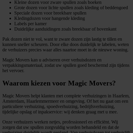
Kleine dozen voor zware spullen zoals boeken
Grote dozen voor lichte spullen zoals kleding of beddengoed
Speciale dozen voor breekbare spullen
Kledingdozen voor hangende kleding
Labels per kamer
Duidelijke aanduidingen zoals breekbaar of bovenkant
Pak dozen niet te vol, want te zware dozen zijn lastig te tillen en
kunnen sneller scheuren. Door elke doos duidelijk te labelen, weten
de verhuizers precies waar alles naartoe moet in de nieuwe woning.
Magic Movers kan u adviseren over verhuisdozen en
verpakkingsmateriaal, zodat uw spullen goed beschermd zijn tijdens
het vervoer.
Waarom kiezen voor Magic Movers?
Magic Movers helpt klanten met complete verhuizingen in Haarlem,
Amsterdam, Haarlemmermeer en omgeving. Of het nu gaat om een
particuliere verhuizing, spoedverhuizing, bedrijfsverhuizing,
tijdelijke opslag of inpakservice: wij denken graag met u mee.
Onze verhuizers werken netjes, professioneel en efficiënt. Wij
zorgen dat uw spullen zorgvuldig worden behandeld en dat de
verhuizing duidelijk wordt gepland. Van verhuisdozen tot verhuislift