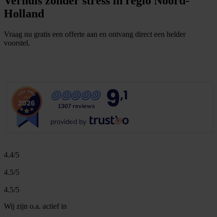
Verhuis zonder stress in regio Noord-
Holland
Vraag nu gratis een offerte aan en ontvang direct een helder
voorstel.
G
r
a
t
i
s
o
f
f
e
r
t
e
b
i
n
n
e
n
1
m
i
n
u
u
t
9
,1
1307 reviews
provided by
4.4/5
4.5/5
4.5/5
Wij zijn o.a. actief in