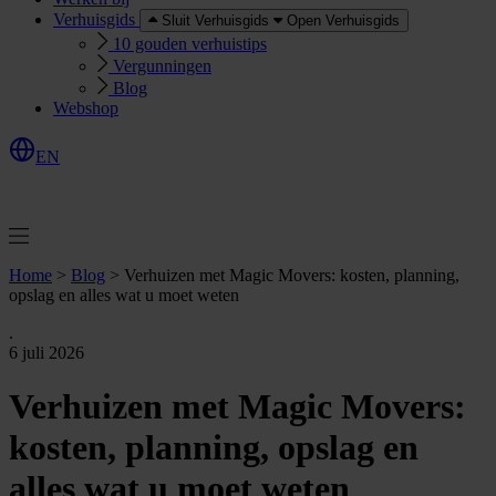
Verhuisgids
Sluit Verhuisgids
Open Verhuisgids
10 gouden verhuistips
Vergunningen
Blog
Webshop
EN
O
e
r
e
a
a
n
v
r
a
g
e
n
f
f
t
Home
>
Blog
>
Verhuizen met Magic Movers: kosten, planning,
opslag en alles wat u moet weten
.
6 juli 2026
Verhuizen met Magic Movers:
kosten, planning, opslag en
alles wat u moet weten