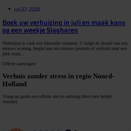
juli 27, 2026
Boek uw verhuizing in juli en maak kans
op een weekje Slagharen
Verhuizen is vaak een bijzonder moment. U krijgt de sleutel van een
nieuwe woning, begint aan een nieuwe periode of verhuist naar een
plek waar...
Offerte aanvragen
Verhuis zonder stress in regio Noord-
Holland
Vraag nu gratis een offerte aan en ontvang direct een helder
voorstel.
G
r
a
t
i
s
o
f
f
e
r
t
e
b
i
n
n
e
n
1
m
i
n
u
u
t