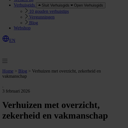
Verhuisgids
Sluit Verhuisgids
Open Verhuisgids
10 gouden verhuistips
Vergunningen
Blog
Webshop
EN
O
e
r
e
a
a
n
v
r
a
g
e
n
f
f
t
Home
>
Blog
>
Verhuizen met overzicht, zekerheid en
vakmanschap
.
3 februari 2026
Verhuizen met overzicht,
zekerheid en vakmanschap