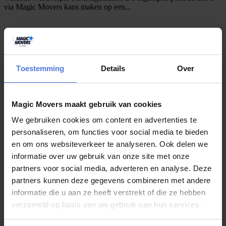
via Magic Movers kans maken op een...
juli 29, 2026
Toestemming
Details
Over
Verhuizen zonder chaos? Dit zijn mijn
beste tips
Magic Movers maakt gebruik van cookies
Een verhuizing is natuurlijk hartstikke leuk, maar eerlijk is eerlijk: er
komt vaak meer bij kijken dan je vooraf denkt. Dozen inpakken,
We gebruiken cookies om content en advertenties te
meubels uit elkaar...
personaliseren, om functies voor social media te bieden
en om ons websiteverkeer te analyseren. Ook delen we
informatie over uw gebruik van onze site met onze
juli 27, 2026
partners voor social media, adverteren en analyse. Deze
partners kunnen deze gegevens combineren met andere
Boek uw verhuizing in juli en maak kans
informatie die u aan ze heeft verstrekt of die ze hebben
op een weekje Slagharen
verzameld op basis van uw gebruik van hun services.