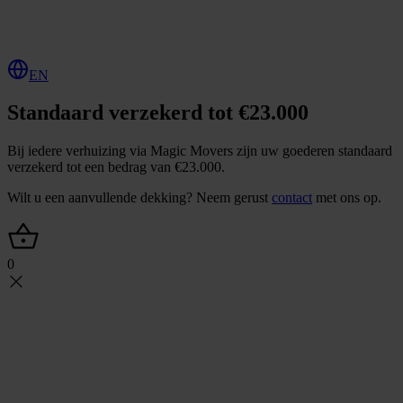
O
f
f
e
r
t
e
a
a
n
v
r
a
g
e
n
EN
Standaard verzekerd tot €23.000
Bij iedere verhuizing via Magic Movers zijn uw goederen standaard
verzekerd tot een bedrag van €23.000.
Wilt u een aanvullende dekking? Neem gerust
contact
met ons op.
0