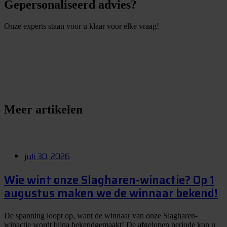
Gepersonaliseerd advies?
Onze experts staan voor u klaar voor elke vraag!
S
t
e
l
e
e
n
v
r
a
a
g
Meer artikelen
juli 30, 2026
Wie wint onze Slagharen-winactie? Op 1
augustus maken we de winnaar bekend!
De spanning loopt op, want de winnaar van onze Slagharen-
winactie wordt bijna bekendgemaakt! De afgelopen periode kon u