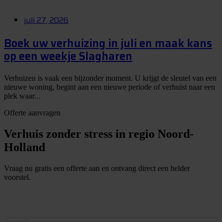
juli 27, 2026
Boek uw verhuizing in juli en maak kans
op een weekje Slagharen
Verhuizen is vaak een bijzonder moment. U krijgt de sleutel van een
nieuwe woning, begint aan een nieuwe periode of verhuist naar een
plek waar...
Offerte aanvragen
Verhuis zonder stress in regio Noord-
Holland
Vraag nu gratis een offerte aan en ontvang direct een helder
voorstel.
G
r
a
t
i
s
o
f
f
e
r
t
e
b
i
n
n
e
n
1
m
i
n
u
u
t