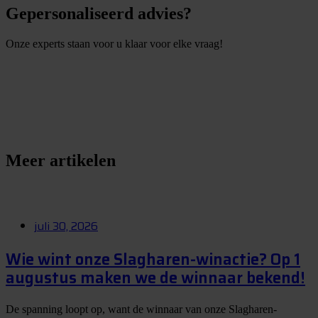
Gepersonaliseerd advies?
Onze experts staan voor u klaar voor elke vraag!
S
t
e
l
e
e
n
v
r
a
a
g
Meer artikelen
juli 30, 2026
Wie wint onze Slagharen-winactie? Op 1
augustus maken we de winnaar bekend!
De spanning loopt op, want de winnaar van onze Slagharen-