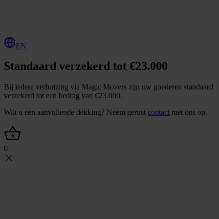
O
f
f
e
r
t
e
a
a
n
v
r
a
g
e
n
EN
Standaard verzekerd tot €23.000
Bij iedere verhuizing via Magic Movers zijn uw goederen standaard
verzekerd tot een bedrag van €23.000.
Wilt u een aanvullende dekking? Neem gerust
contact
met ons op.
0