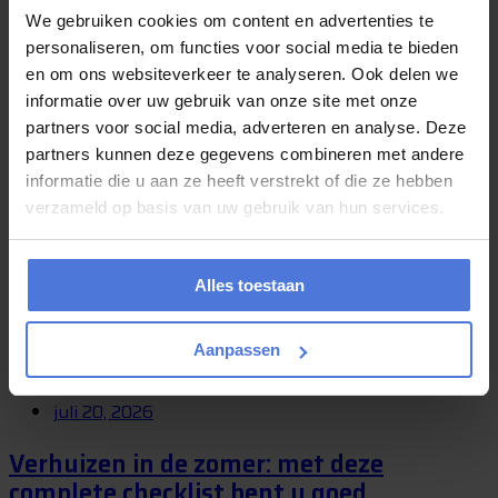
Verhuizen is vaak een bijzonder moment. U krijgt de sleutel van een
We gebruiken cookies om content en advertenties te
nieuwe woning, begint aan een nieuwe periode of verhuist naar een
personaliseren, om functies voor social media te bieden
plek waar...
en om ons websiteverkeer te analyseren. Ook delen we
informatie over uw gebruik van onze site met onze
partners voor social media, adverteren en analyse. Deze
juli 24, 2026
partners kunnen deze gegevens combineren met andere
informatie die u aan ze heeft verstrekt of die ze hebben
Gaat u deze zomer verhuizen? Kies dan
verzameld op basis van uw gebruik van hun services.
voor Magic Movers!
Heeft u deze zomer een verhuizing op de planning staan maar weet
Alles toestaan
u niet waar u moet beginnen? Wij van Magic Movers kunnen u
hierbij...
Aanpassen
juli 20, 2026
Verhuizen in de zomer: met deze
complete checklist bent u goed