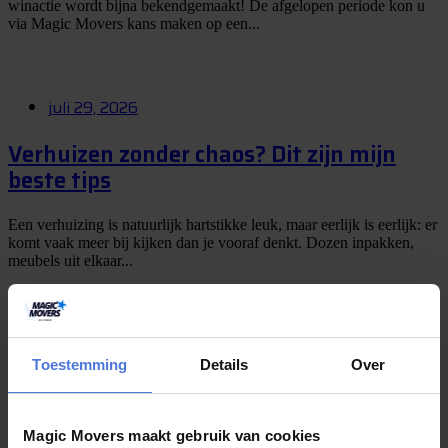
winactie wordt bijna bekendgemaakt! De afgelopen periode kon u
via Magic Movers kans maken op een...
juli 29, 2026
Verhuizen zonder chaos? Dit zijn mijn
beste tips
Een verhuizing is natuurlijk hartstikke leuk, maar eerlijk is eerlijk: er
komt vaak meer bij kijken dan je vooraf denkt. Dozen inpakken,
meubels uit elkaar...
juli 27, 2026
Toestemming
Details
Over
Boek uw verhuizing in juli en maak kans
op een weekje Slagharen
Magic Movers maakt gebruik van cookies