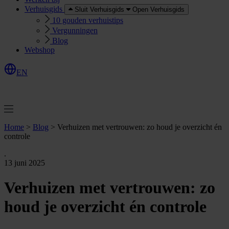
Verhuisgids
Sluit Verhuisgids
Open Verhuisgids
10 gouden verhuistips
Vergunningen
Blog
Webshop
EN
O
e
r
e
a
a
n
v
r
a
g
e
n
f
f
t
Home
>
Blog
>
Verhuizen met vertrouwen: zo houd je overzicht én
controle
.
13 juni 2025
Verhuizen met vertrouwen: zo
houd je overzicht én controle