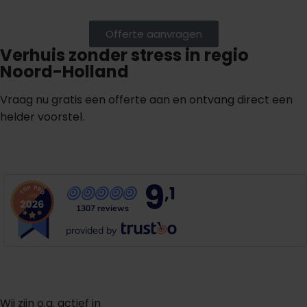
Offerte aanvragen
Verhuis zonder stress in regio
Noord-Holland
Vraag nu gratis een offerte aan en ontvang direct een
helder voorstel.
G
r
a
t
i
s
o
f
f
e
r
t
e
b
i
n
n
e
n
1
m
i
n
u
u
t
9
,1
1307 reviews
provided by
Wij zijn o.a. actief in