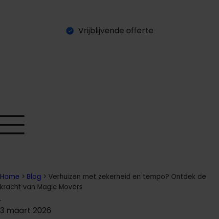
Vrijblijvende offerte
O
a
a
n
a
g
n
e
e
v
e
t
f
f
r
r
Home
>
Blog
>
Verhuizen met zekerheid en tempo? Ontdek de
kracht van Magic Movers
.
3 maart 2026