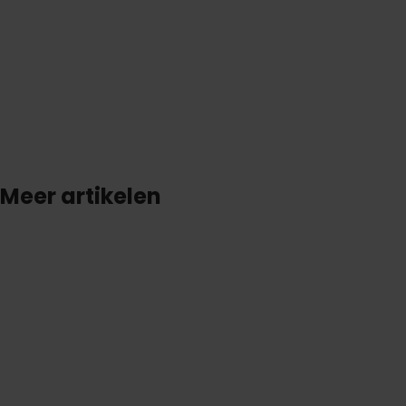
S
t
e
l
e
e
n
v
r
a
a
g
Meer artikelen