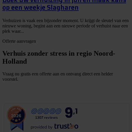
op een weekje Slagharen
Verhuizen is vaak een bijzonder moment. U krijgt de sleutel van een
nieuwe woning, begint aan een nieuwe periode of verhuist naar een
plek waar...
Offerte aanvragen
Verhuis zonder stress in regio Noord-
Holland
Vraag nu gratis een offerte aan en ontvang direct een helder
voorstel.
G
r
a
t
i
s
o
f
f
e
r
t
e
b
i
n
n
e
n
1
m
i
n
u
u
t
9
,1
1307 reviews
provided by