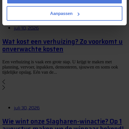
rond...
Aanpassen
juli 10, 2026
Wat kost een verhuizing? Zo voorkomt u
onverwachte kosten
Een verhuizing is vaak een grote stap. U krijgt te maken met
planning, vervoer, inpakken, demonteren, sjouwen en soms ook
tijdelijke opslag. Eén van de...
juli 30, 2026
Wie wint onze Slagharen-winactie? Op 1
augustus maken we de winnaar bekend!