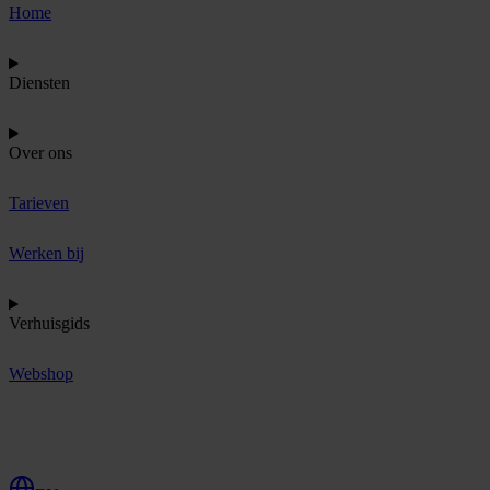
Home
Diensten
Over ons
Tarieven
Werken bij
Verhuisgids
Webshop
O
f
f
e
r
t
e
a
a
n
v
r
a
g
e
n