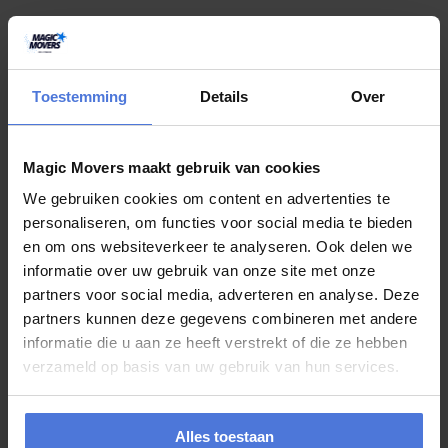
juli 24, 2026
Gaat u deze zomer verhuizen? Kies dan
Toestemming
Details
Over
voor Magic Movers!
Heeft u deze zomer een verhuizing op de planning staan maar weet
Magic Movers maakt gebruik van cookies
u niet waar u moet beginnen? Wij van Magic Movers kunnen u
hierbij...
We gebruiken cookies om content en advertenties te
personaliseren, om functies voor social media te bieden
en om ons websiteverkeer te analyseren. Ook delen we
informatie over uw gebruik van onze site met onze
juli 20, 2026
partners voor social media, adverteren en analyse. Deze
partners kunnen deze gegevens combineren met andere
Verhuizen in de zomer: met deze
informatie die u aan ze heeft verstrekt of die ze hebben
complete checklist bent u goed
verzameld op basis van uw gebruik van hun services.
voorbereid
De zomer is een populaire periode om te verhuizen. De dagen zijn
Alles toestaan
langer, de kans op aangenaam weer is groter en veel mensen hebben