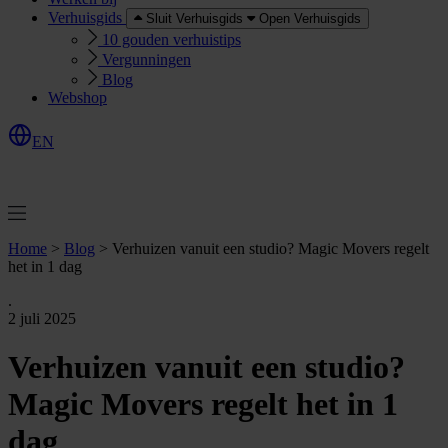
Verhuisgids
Sluit Verhuisgids
Open Verhuisgids
10 gouden verhuistips
Vergunningen
Blog
Webshop
EN
O
e
r
e
a
a
n
v
r
a
g
e
n
f
f
t
Home
>
Blog
>
Verhuizen vanuit een studio? Magic Movers regelt
het in 1 dag
.
2 juli 2025
Verhuizen vanuit een studio?
Magic Movers regelt het in 1
dag