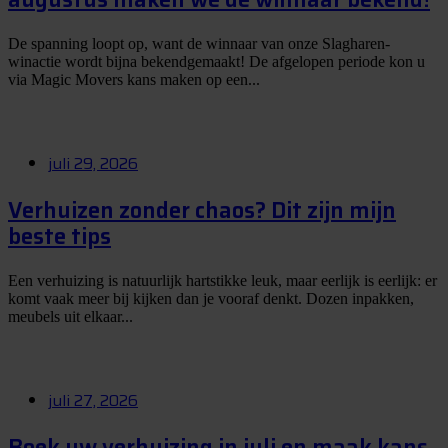
De spanning loopt op, want de winnaar van onze Slagharen-
winactie wordt bijna bekendgemaakt! De afgelopen periode kon u
via Magic Movers kans maken op een...
juli 29, 2026
Verhuizen zonder chaos? Dit zijn mijn
beste tips
Een verhuizing is natuurlijk hartstikke leuk, maar eerlijk is eerlijk: er
komt vaak meer bij kijken dan je vooraf denkt. Dozen inpakken,
meubels uit elkaar...
juli 27, 2026
Boek uw verhuizing in juli en maak kans