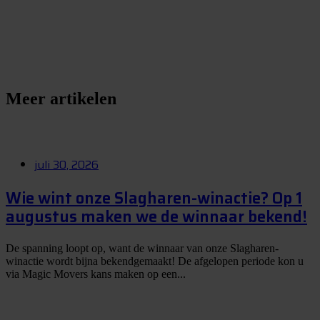
S
t
e
l
e
e
n
v
r
a
a
g
Meer artikelen
juli 30, 2026
Wie wint onze Slagharen-winactie? Op 1
augustus maken we de winnaar bekend!
De spanning loopt op, want de winnaar van onze Slagharen-
winactie wordt bijna bekendgemaakt! De afgelopen periode kon u
via Magic Movers kans maken op een...