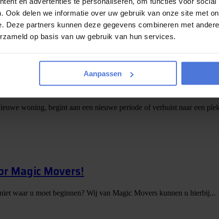
e tips
ent en advertenties te personaliseren, om functies voor social
. Ook delen we informatie over uw gebruik van onze site met on
er komt vaak meer bij kijken dan je vooraf denkt. Dozen inpakken, meubels
e. Deze partners kunnen deze gegevens combineren met andere i
erzameld op basis van uw gebruik van hun services.
Aanpassen
op een weekje Slagharen
nieuwe woning, begint aan een nieuwe periode of verhuist naar een plek
or Magic Movers!
 niet waar u moet beginnen? Wij van Magic Movers kunnen u hierbij...