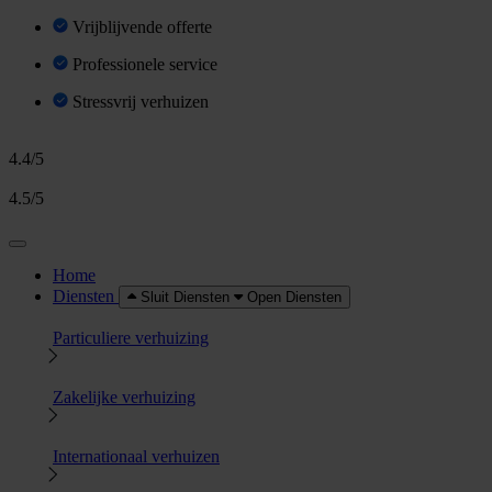
Vrijblijvende offerte
Professionele service
Stressvrij verhuizen
4.4/5
4.5/5
Home
Diensten
Sluit Diensten
Open Diensten
Particuliere verhuizing
Zakelijke verhuizing
Internationaal verhuizen