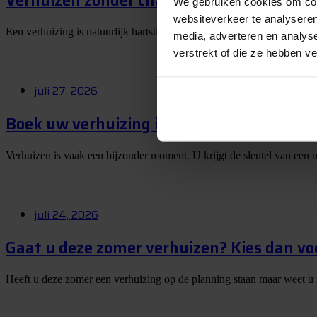
Verhuizen zonder chaos? Dit zijn mijn best
We gebruiken cookies om cont
websiteverkeer te analyseren
Een verhuizing is natuurlijk hartstikke leuk, maar eerlijk is eerlijk: 
media, adverteren en analys
verstrekt of die ze hebben v
juli 27, 2026
Boek uw verhuizing in juli en maak kans 
Verhuizen is vaak een bijzonder moment. U krijgt de sleutel van een 
juli 24, 2026
Gaat u deze zomer verhuizen? Kies dan vo
Heeft u deze zomer een verhuizing op de planning staan maar weet u