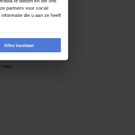
 media te bieden en om ons
ze partners voor social
 uit elkaar...
nformatie die u aan ze heeft
Alles toestaan
 waar...