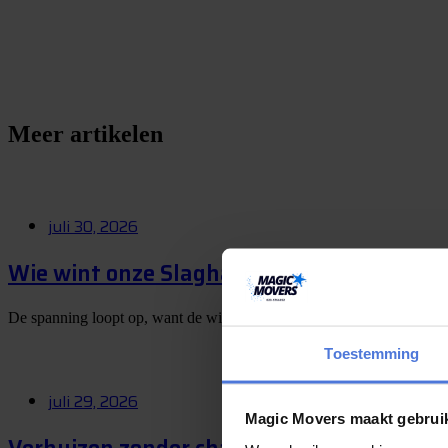
S
e
e
e
n
v
r
a
a
g
t
l
Meer artikelen
juli 30, 2026
Wie wint onze Slagharen-winactie? Op 1 
De spanning loopt op, want de winnaar van onze Slagharen-winactie
Toestemming
juli 29, 2026
Magic Movers maakt gebrui