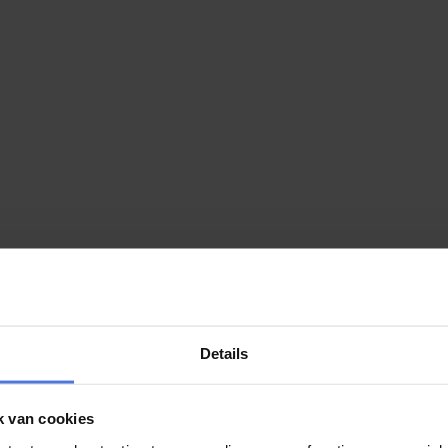
augustus maken we de winnaar bekend!
 wordt bijna bekendgemaakt! De afgelopen periode kon u via Magic Mo
Details
k van cookies