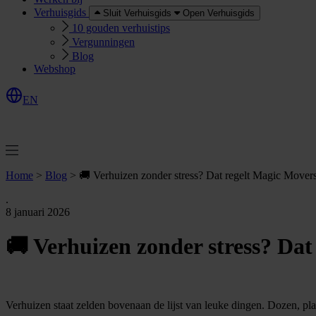
Verhuisgids
Sluit Verhuisgids
Open Verhuisgids
10 gouden verhuistips
Vergunningen
Blog
Webshop
EN
O
e
r
e
a
a
n
v
r
a
g
e
n
f
f
t
Home
>
Blog
>
🚚 Verhuizen zonder stress? Dat regelt Magic Mover
.
8 januari 2026
🚚 Verhuizen zonder stress? Dat
Verhuizen staat zelden bovenaan de lijst van leuke dingen. Dozen, pla