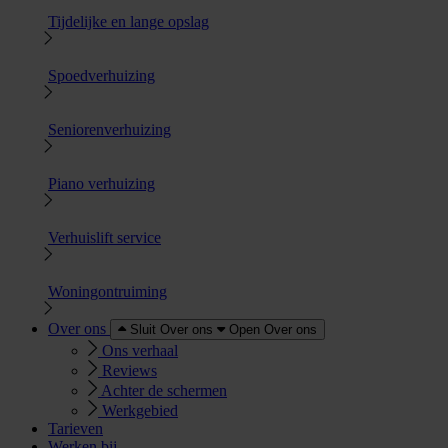
Tijdelijke en lange opslag
Spoedverhuizing
Seniorenverhuizing
Piano verhuizing
Verhuislift service
Woningontruiming
Over ons
Sluit Over ons
Open Over ons
Ons verhaal
Reviews
Achter de schermen
Werkgebied
Tarieven
Werken bij