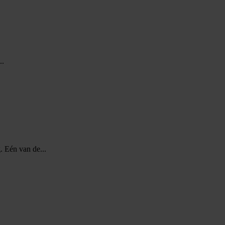
..
. Eén van de...