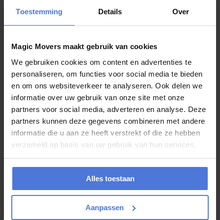
komt vaak meer bij kijken dan je vooraf denkt. Dozen inpakken,
Toestemming
Details
Over
meubels uit elkaar...
Magic Movers maakt gebruik van cookies
juli 27, 2026
We gebruiken cookies om content en advertenties te
Boek uw verhuizing in juli en maak kans
personaliseren, om functies voor social media te bieden
en om ons websiteverkeer te analyseren. Ook delen we
op een weekje Slagharen
informatie over uw gebruik van onze site met onze
partners voor social media, adverteren en analyse. Deze
Verhuizen is vaak een bijzonder moment. U krijgt de sleutel van een
nieuwe woning, begint aan een nieuwe periode of verhuist naar een
partners kunnen deze gegevens combineren met andere
plek waar...
informatie die u aan ze heeft verstrekt of die ze hebben
verzameld op basis van uw gebruik van hun services.
juli 24, 2026
Alles toestaan
Gaat u deze zomer verhuizen? Kies dan
voor Magic Movers!
Aanpassen