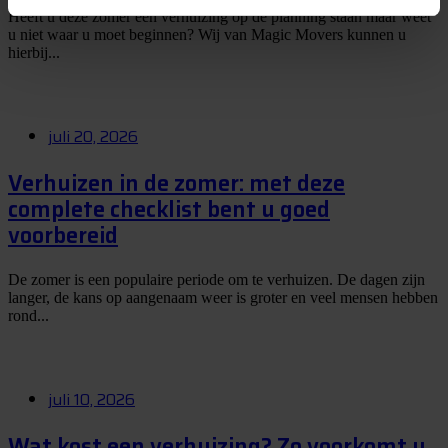
Heeft u deze zomer een verhuizing op de planning staan maar weet
u niet waar u moet beginnen? Wij van Magic Movers kunnen u
hierbij...
juli 20, 2026
Verhuizen in de zomer: met deze
complete checklist bent u goed
voorbereid
De zomer is een populaire periode om te verhuizen. De dagen zijn
langer, de kans op aangenaam weer is groter en veel mensen hebben
rond...
juli 10, 2026
Wat kost een verhuizing? Zo voorkomt u