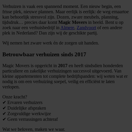
Verhuizen is vaak een spannend moment. Een nieuw begin, een
frisse plek, nieuwe plannen. Maar eerlijk is eerlijk: de weg ernaartoe
kan behoorlijk stressvol zijn. Dozen, zware meubels, planning,
tijdsdruk… precies daar komt
Magic Movers
in beeld. Bent u op
zoek naar een verhuisbedrijf in
Almere
,
Zandvoort
of een andere
plek in Nederland? Dan zijn wij de geschikte partij.
Wij nemen het zware werk én de zorgen uit handen.
Betrouwbaar verhuizen sinds 2017
Magic Movers is opgericht in
2017
en heeft sindsdien honderden
particuliere en zakelijke verhuizingen succesvol uitgevoerd. Van
kleine appartementen tot complete bedrijfspanden: wij weten wat er
nodig is om een verhuizing soepel, veilig en efficiënt te laten
verlopen.
Onze kracht?
✔ Ervaren verhuizers
✔ Duidelijke afspraken
✔ Zorgvuldige werkwijze
✔ Geen verrassingen achteraf
Wat we beloven, maken we waar.