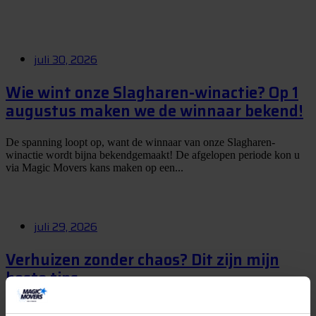
juli 30, 2026
Wie wint onze Slagharen-winactie? Op 1
augustus maken we de winnaar bekend!
De spanning loopt op, want de winnaar van onze Slagharen-
winactie wordt bijna bekendgemaakt! De afgelopen periode kon u
via Magic Movers kans maken op een...
juli 29, 2026
Verhuizen zonder chaos? Dit zijn mijn
beste tips
Een verhuizing is natuurlijk hartstikke leuk, maar eerlijk is eerlijk: er