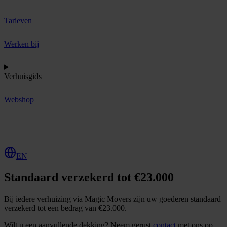
Tarieven
Werken bij
Verhuisgids
Webshop
O
f
f
e
r
t
e
a
a
n
v
r
a
g
e
n
EN
Standaard verzekerd tot €23.000
Bij iedere verhuizing via Magic Movers zijn uw goederen standaard
verzekerd tot een bedrag van €23.000.
Wilt u een aanvullende dekking? Neem gerust
contact
met ons op.