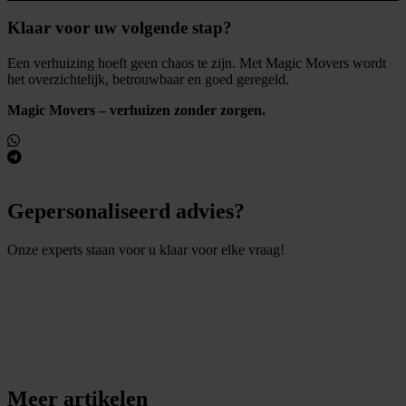
Klaar voor uw volgende stap?
Een verhuizing hoeft geen chaos te zijn. Met Magic Movers wordt
het overzichtelijk, betrouwbaar en goed geregeld.
Magic Movers – verhuizen zonder zorgen.
Gepersonaliseerd advies?
Onze experts staan voor u klaar voor elke vraag!
S
t
e
l
e
e
n
v
r
a
a
g
Meer artikelen