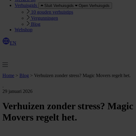
Verhuisgids
Sluit Verhuisgids
Open Verhuisgids
10 gouden verhuistips
Vergunningen
Blog
Webshop
EN
O
e
r
e
a
a
n
v
r
a
g
e
n
f
f
t
Home
>
Blog
>
Verhuizen zonder stress? Magic Movers regelt het.
.
29 januari 2026
Verhuizen zonder stress? Magic
Movers regelt het.