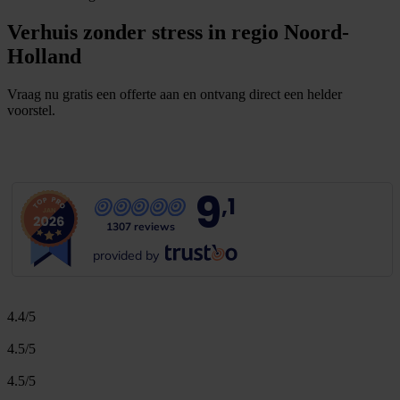
Verhuis zonder stress in regio Noord-
Holland
Vraag nu gratis een offerte aan en ontvang direct een helder
voorstel.
G
r
a
t
i
s
o
f
f
e
r
t
e
b
i
n
n
e
n
1
m
i
n
u
u
t
9
,1
1307 reviews
provided by
4.4/5
4.5/5
4.5/5