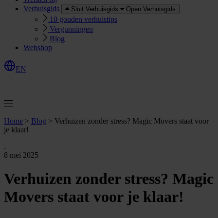
Verhuisgids
Sluit Verhuisgids
Open Verhuisgids
10 gouden verhuistips
Vergunningen
Blog
Webshop
EN
O
e
r
e
a
a
n
v
r
a
g
e
n
f
f
t
Home
>
Blog
>
Verhuizen zonder stress? Magic Movers staat voor
je klaar!
.
8 mei 2025
Verhuizen zonder stress? Magic
Movers staat voor je klaar!