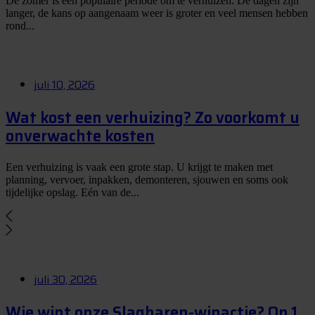
De zomer is een populaire periode om te verhuizen. De dagen zijn
langer, de kans op aangenaam weer is groter en veel mensen hebben
rond...
juli 10, 2026
Wat kost een verhuizing? Zo voorkomt u
onverwachte kosten
Een verhuizing is vaak een grote stap. U krijgt te maken met
planning, vervoer, inpakken, demonteren, sjouwen en soms ook
tijdelijke opslag. Eén van de...
juli 30, 2026
Wie wint onze Slagharen-winactie? Op 1