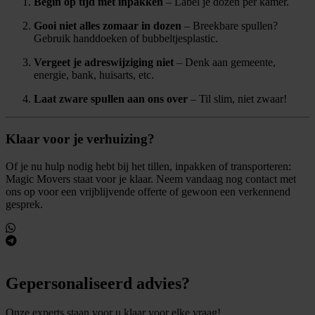
Begin op tijd met inpakken
– Label je dozen per kamer.
Gooi niet alles zomaar in dozen
– Breekbare spullen?
Gebruik handdoeken of bubbeltjesplastic.
Vergeet je adreswijziging niet
– Denk aan gemeente,
energie, bank, huisarts, etc.
Laat zware spullen aan ons over
– Til slim, niet zwaar!
Klaar voor je verhuizing?
Of je nu hulp nodig hebt bij het tillen, inpakken of transporteren:
Magic Movers staat voor je klaar. Neem vandaag nog contact met
ons op voor een vrijblijvende offerte of gewoon een verkennend
gesprek.
Gepersonaliseerd advies?
Onze experts staan voor u klaar voor elke vraag!