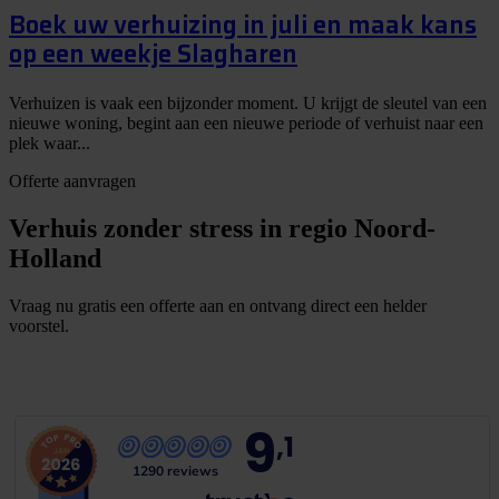
Boek uw verhuizing in juli en maak kans
op een weekje Slagharen
Verhuizen is vaak een bijzonder moment. U krijgt de sleutel van een
nieuwe woning, begint aan een nieuwe periode of verhuist naar een
plek waar...
Offerte aanvragen
Verhuis zonder stress in regio Noord-
Holland
Vraag nu gratis een offerte aan en ontvang direct een helder
voorstel.
G
r
a
t
i
s
o
f
f
e
r
t
e
b
i
n
n
e
n
1
m
i
n
u
u
t
9
,1
1290 reviews