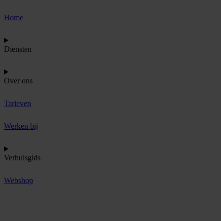
Home
Diensten
Over ons
Tarieven
Werken bij
Verhuisgids
Webshop
O
f
f
e
r
t
e
a
a
n
v
r
a
g
e
n