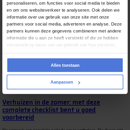
personaliseren, om functies voor social media te bieden
en om ons websiteverkeer te analyseren. Ook delen we
informatie over uw gebruik van onze site met onze
juli 24, 2026
partners voor social media, adverteren en analyse. Deze
partners kunnen deze gegevens combineren met andere
Gaat u deze zomer verhuizen? Kies dan
informatie die u aan ze heeft verstrekt of die ze hebben
voor Magic Movers!
verzameld op basis van uw gebruik van hun services.
Heeft u deze zomer een verhuizing op de planning staan maar weet
u niet waar u moet beginnen? Wij van Magic Movers kunnen u
hierbij...
Alles toestaan
Aanpassen
juli 20, 2026
Verhuizen in de zomer: met deze
complete checklist bent u goed
voorbereid