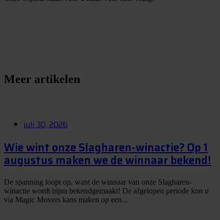
S
t
e
l
e
e
n
v
r
a
a
g
Meer artikelen
juli 30, 2026
Wie wint onze Slagharen-winactie? Op 1
augustus maken we de winnaar bekend!
De spanning loopt op, want de winnaar van onze Slagharen-
winactie wordt bijna bekendgemaakt! De afgelopen periode kon u
via Magic Movers kans maken op een...