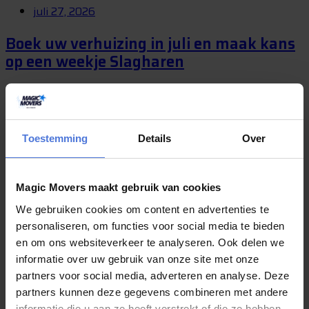
juli 27, 2026
Boek uw verhuizing in juli en maak kans
op een weekje Slagharen
Verhuizen is vaak een bijzonder moment. U krijgt de sleutel van een
nieuwe woning, begint aan een nieuwe periode of verhuist naar een
plek waar...
Toestemming
Details
Over
juli 24, 2026
Magic Movers maakt gebruik van cookies
Gaat u deze zomer verhuizen? Kies dan
We gebruiken cookies om content en advertenties te
voor Magic Movers!
personaliseren, om functies voor social media te bieden
en om ons websiteverkeer te analyseren. Ook delen we
Heeft u deze zomer een verhuizing op de planning staan maar weet
informatie over uw gebruik van onze site met onze
u niet waar u moet beginnen? Wij van Magic Movers kunnen u
partners voor social media, adverteren en analyse. Deze
hierbij...
partners kunnen deze gegevens combineren met andere
informatie die u aan ze heeft verstrekt of die ze hebben