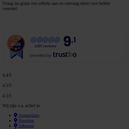
Vraag nu gratis een offerte aan en ontvang direct een helder
voorstel.
G
r
a
t
i
s
o
f
f
e
r
t
e
b
i
n
n
e
n
1
m
i
n
u
u
t
9
,1
1307 reviews
provided by
4.4/5
4.5/5
4.5/5
Wij zijn o.a. actief in
Amsterdam
Haarlem
Alkmaar