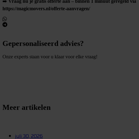
➡️
Vraag nu je gratis offerte aan – binnen 1 minuut geregeld via
https://magicmovers.nl/offerte-aanvragen/
Gepersonaliseerd advies?
Onze experts staan voor u klaar voor elke vraag!
S
t
e
l
e
e
n
v
r
a
a
g
Meer artikelen
juli 30, 2026