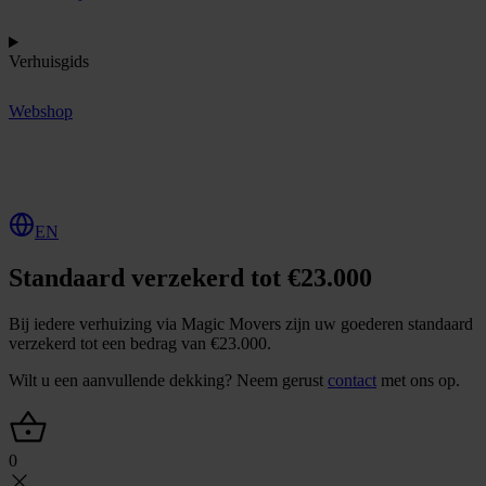
Verhuisgids
Webshop
O
f
f
e
r
t
e
a
a
n
v
r
a
g
e
n
EN
Standaard verzekerd tot €23.000
Bij iedere verhuizing via Magic Movers zijn uw goederen standaard
verzekerd tot een bedrag van €23.000.
Wilt u een aanvullende dekking? Neem gerust
contact
met ons op.
0