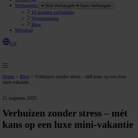
Verhuisgids
Sluit Verhuisgids
Open Verhuisgids
10 gouden verhuistips
Vergunningen
Blog
Webshop
EN
O
e
r
e
a
a
n
v
r
a
g
e
n
f
f
t
Home
>
Blog
>
Verhuizen zonder stress – mét kans op een luxe
mini-vakantie
.
21 augustus 2025
Verhuizen zonder stress – mét
kans op een luxe mini-vakantie